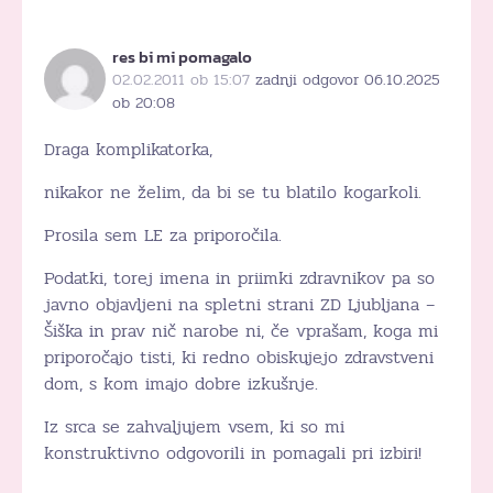
res bi mi pomagalo
02.02.2011 ob 15:07
zadnji odgovor 06.10.2025
ob 20:08
Draga komplikatorka,
nikakor ne želim, da bi se tu blatilo kogarkoli.
Prosila sem LE za priporočila.
Podatki, torej imena in priimki zdravnikov pa so
javno objavljeni na spletni strani ZD Ljubljana –
Šiška in prav nič narobe ni, če vprašam, koga mi
priporočajo tisti, ki redno obiskujejo zdravstveni
dom, s kom imajo dobre izkušnje.
Iz srca se zahvaljujem vsem, ki so mi
konstruktivno odgovorili in pomagali pri izbiri!