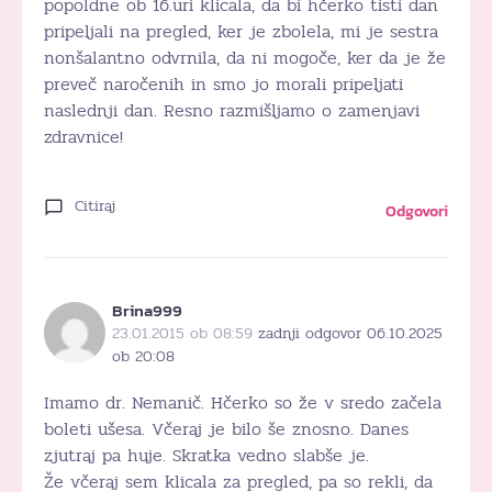
popoldne ob 16.uri klicala, da bi hčerko tisti dan
pripeljali na pregled, ker je zbolela, mi je sestra
nonšalantno odvrnila, da ni mogoče, ker da je že
preveč naročenih in smo jo morali pripeljati
naslednji dan. Resno razmišljamo o zamenjavi
zdravnice!
Citiraj
Odgovori
Brina999
23.01.2015 ob 08:59
zadnji odgovor 06.10.2025
ob 20:08
Imamo dr. Nemanič. Hčerko so že v sredo začela
boleti ušesa. Včeraj je bilo še znosno. Danes
zjutraj pa huje. Skratka vedno slabše je.
Že včeraj sem klicala za pregled, pa so rekli, da