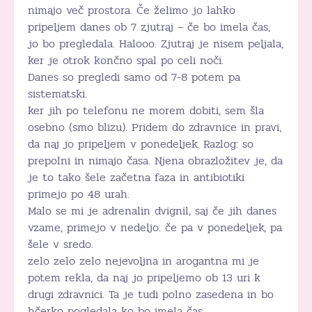
nimajo več prostora. Če želimo jo lahko
pripeljem danes ob 7 zjutraj – če bo imela čas,
jo bo pregledala. Halooo. Zjutraj je nisem peljala,
ker je otrok končno spal po celi noči.
Danes so pregledi samo od 7-8 potem pa
sistematski.
ker jih po telefonu ne morem dobiti, sem šla
osebno (smo blizu). Pridem do zdravnice in pravi,
da naj jo pripeljem v ponedeljek. Razlog: so
prepolni in nimajo časa. Njena obrazložitev je, da
je to tako šele začetna faza in antibiotiki
primejo po 48 urah.
Malo se mi je adrenalin dvignil, saj če jih danes
vzame, primejo v nedeljo. če pa v ponedeljek, pa
šele v sredo.
zelo zelo zelo nejevoljna in arogantna mi je
potem rekla, da naj jo pripeljemo ob 13 uri k
drugi zdravnici. Ta je tudi polno zasedena in bo
hčerko pogledala ko bo imela čas.