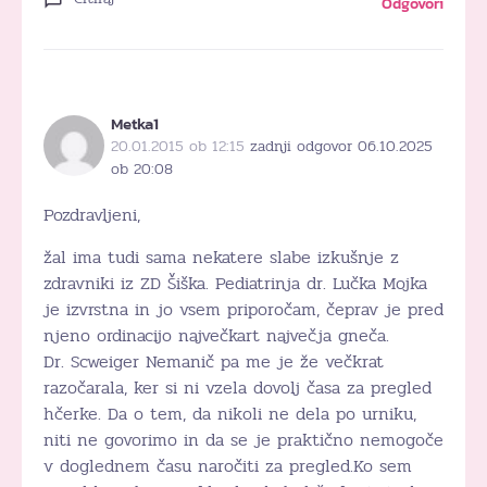
Odgovori
Metka1
20.01.2015 ob 12:15
zadnji odgovor 06.10.2025
ob 20:08
Pozdravljeni,
žal ima tudi sama nekatere slabe izkušnje z
zdravniki iz ZD Šiška. Pediatrinja dr. Lučka Mojka
je izvrstna in jo vsem priporočam, čeprav je pred
njeno ordinacijo največkart največja gneča.
Dr. Scweiger Nemanič pa me je že večkrat
razočarala, ker si ni vzela dovolj časa za pregled
hčerke. Da o tem, da nikoli ne dela po urniku,
niti ne govorimo in da se je praktično nemogoče
v doglednem času naročiti za pregled.Ko sem