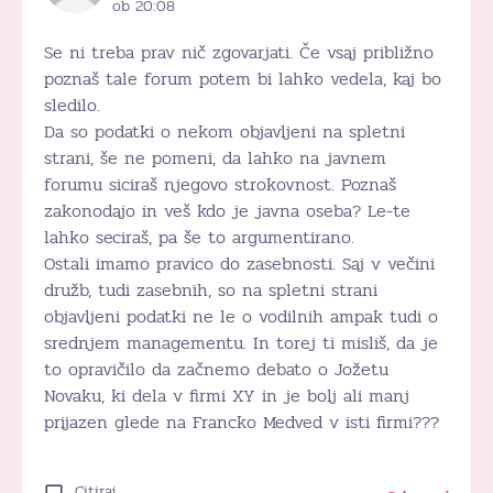
ob 20:08
Se ni treba prav nič zgovarjati. Če vsaj približno
poznaš tale forum potem bi lahko vedela, kaj bo
sledilo.
Da so podatki o nekom objavljeni na spletni
strani, še ne pomeni, da lahko na javnem
forumu siciraš njegovo strokovnost. Poznaš
zakonodajo in veš kdo je javna oseba? Le-te
lahko seciraš, pa še to argumentirano.
Ostali imamo pravico do zasebnosti. Saj v večini
družb, tudi zasebnih, so na spletni strani
objavljeni podatki ne le o vodilnih ampak tudi o
srednjem managementu. In torej ti misliš, da je
to opravičilo da začnemo debato o Jožetu
Novaku, ki dela v firmi XY in je bolj ali manj
prijazen glede na Francko Medved v isti firmi???
Citiraj