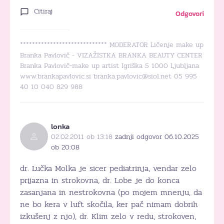
Citiraj
Odgovori
***************************** MODERATOR Ličenje make up
Branka Pavlovič - VIZAŽISTKA BRANKA BEAUTY CENTER
Branka Pavlovič-make up artist Igriška 5 1000 Ljubljana
www.brankapavlovic.si branka.pavlovic@siol.net 05 995
40 10 040 829 988
lonka
02.02.2011 ob 13:18
zadnji odgovor 06.10.2025
ob 20:08
dr. Lučka Molka je sicer pediatrinja, vendar zelo
prijazna in strokovna, dr. Lobe je do konca
zasanjana in nestrokovna (po mojem mnenju, da
ne bo kera v luft skočila, ker pač nimam dobrih
izkušenj z njo), dr. Klim zelo v redu, strokoven,