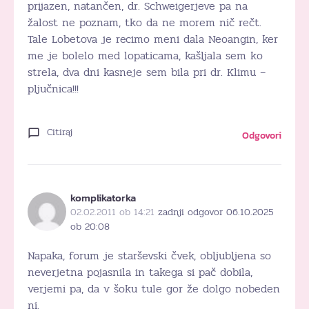
prijazen, natančen, dr. Schweigerjeve pa na
žalost ne poznam, tko da ne morem nič rečt.
Tale Lobetova je recimo meni dala Neoangin, ker
me je bolelo med lopaticama, kašljala sem ko
strela, dva dni kasneje sem bila pri dr. Klimu –
pljučnica!!!
Citiraj
Odgovori
komplikatorka
02.02.2011 ob 14:21
zadnji odgovor 06.10.2025
ob 20:08
Napaka, forum je starševski čvek, obljubljena so
neverjetna pojasnila in takega si pač dobila,
verjemi pa, da v šoku tule gor že dolgo nobeden
ni.