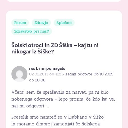
Forum
Zdravje
Splošno
Zdravstvo pri nas?
Šolski otroci in ZD Šiška – kaj tu ni
nikogar iz Šiške?
res bi mi pomagalo
02.02.2011 ob 12:15
zadnji odgovor 06.10.2025
ob 20:08
Včeraj sem že spraševala za nasvet, pa ni bilo
nobenega odgovora – lepo prosim, če kdo kaj ve,
naj mi odgovori …
Preselili smo namreč se v Ljubljano v Šiško,
in moramo čimprej zamenjati še šolskega