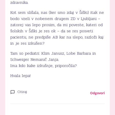
zdravnika.
Kot sem slišala, nas (ker smo zdaj v Šiški) itak ne
bodo vzeli v nobenem drugem ZD v Ljubljani –
zatorej vas lepo prosim, da mi poveste, kateri od
šolskih v Šiški je res ok – da se res posveti
pacientu, ne predpiše AB kar na slepo, razloži kaj
in je res izkušen?
Tam so pediatri: Klim Janusz, Lobe Barbara in
Schweiger Nemanič Janja.
Ima kdo kake izkušnje, priporočila?
Hvala lepa!
Citiraj
Odgovori