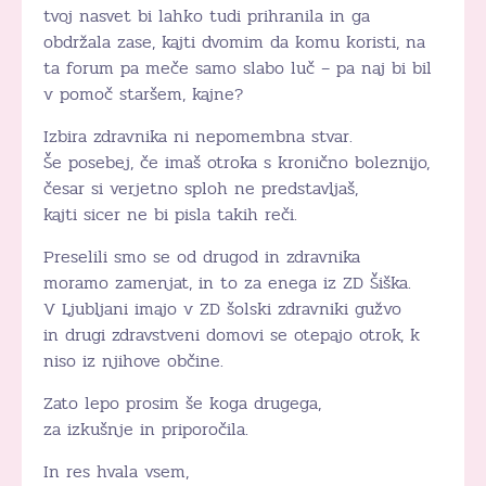
tvoj nasvet bi lahko tudi prihranila in ga
obdržala zase, kajti dvomim da komu koristi, na
ta forum pa meče samo slabo luč – pa naj bi bil
v pomoč staršem, kajne?
Izbira zdravnika ni nepomembna stvar.
Še posebej, če imaš otroka s kronično boleznijo,
česar si verjetno sploh ne predstavljaš,
kajti sicer ne bi pisla takih reči.
Preselili smo se od drugod in zdravnika
moramo zamenjat, in to za enega iz ZD Šiška.
V Ljubljani imajo v ZD šolski zdravniki gužvo
in drugi zdravstveni domovi se otepajo otrok, k
niso iz njihove občine.
Zato lepo prosim še koga drugega,
za izkušnje in priporočila.
In res hvala vsem,