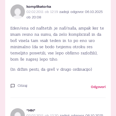
komplikatorka
02.02.2011 ob 12:19
zadnji odgovor 06.10.2025
ob 20:08
Eden/ena od naštetih je naš/naša, ampak ker te
imam resno na sumu, da zelo kompliciraš in da
boš visela tam vsak teden in to po eno uro
minimalno (da se bodo tvojemu otroku res
temeljito posvetili, vse lepo obširno razložili),
bom še naprej lepo tiho.
(In držim pesti, da greš v drugo ordinacijo)
Citiraj
Odgovori
*MN*
02.02.2011 ob 12:20
zadnji odgovor 06.10.2025