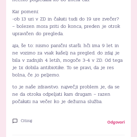
Kar pomeni:
-ob 13 uri v ZD in čakati tudi do 19 ure zvečer?
– bolezen mora priti do konca, preden je otrok
upravičen do pregleda.
aja, še to: nismo panični starši. hči ima 9 let in
ne vozimo za vsak kašelj na pregled. do zdaj je
bila v zadnjih 4 letih, mogoče 3-4 v ZD. Od tega
je 1x dobila antibiotike. To se pravi, da je res
bolna, če jo peljemo.
to je naše zdravstvo. največji problem je, da se
ne da otroka odpeljati kam drugam – razen
počakati na večer ko je dežurna služba.
Citiraj
Odgovori