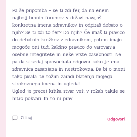
Pa še pripomba – se ti zdi fer, da na enem
najbolj branih forumov v državi navajaš
konkretna imena zdravnikov in odpiraš debato o
njih? Se ti zdi to fer? Do njih? Če imaš ti pravico
do debatnih krožkov z zdravnikom, potem imajo
mogoče oni tudi kakšno pravico do varovanja
osebne integritete in neke vrste zasebnosti. Ne
pa da si sedaj sprovocirala odgovor kako je ena
zdravnica zasanjana in nestrokovna. Da bi o meni
tako pisala, te tožim zaradi blatenja mojega
strokovnega imena in ugleda!
Ugled je precej krhka stvar, veš, v rokah takile se
hitro pokvari. In to ni prav.
Citiraj
Odgovori