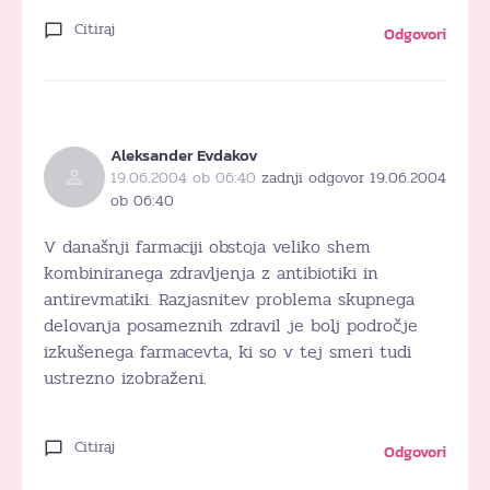
Citiraj
Odgovori
Aleksander Evdakov
19.06.2004 ob 06:40
zadnji odgovor 19.06.2004
ob 06:40
V današnji farmaciji obstoja veliko shem
kombiniranega zdravljenja z antibiotiki in
antirevmatiki. Razjasnitev problema skupnega
delovanja posameznih zdravil je bolj področje
izkušenega farmacevta, ki so v tej smeri tudi
ustrezno izobraženi.
Citiraj
Odgovori