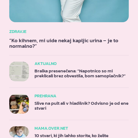
ZDRAVJE
“Ko kihnem, mi uide nekaj kapljic urina – je to
normalno?”
AKTUALNO
Bralka presenečena: “Napotnico so mi
preklicali brez obvestila, bom samoplačnik?”
PREHRANA
Slive na pult ali v hladilnik? Odvisno je od ene
stvari
MAMA.OVER.NET
10 stvari, ki jih lahko storite, ko želite