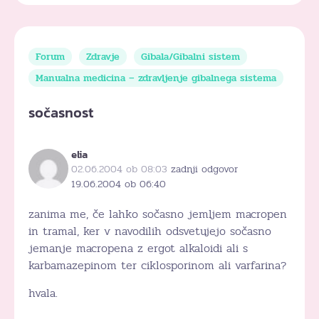
Forum
Zdravje
Gibala/Gibalni sistem
Manualna medicina – zdravljenje gibalnega sistema
sočasnost
elia
02.06.2004 ob 08:03
zadnji odgovor
19.06.2004 ob 06:40
zanima me, če lahko sočasno jemljem macropen
in tramal, ker v navodilih odsvetujejo sočasno
jemanje macropena z ergot alkaloidi ali s
karbamazepinom ter ciklosporinom ali varfarina?
hvala.