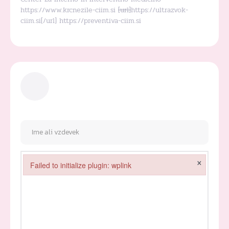
https://www.krcnezile-ciim.si
[url]
https://ultrazvok-
ciim.si[/url] https://preventiva-ciim.si
×
Failed to initialize plugin: wplink
Failed to initialize plugin: wplink