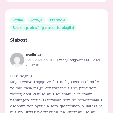
Forum
Zdravje
Prebavila
Bolezni prebavil (gastroenterologija)
Slabost
Evelin1234
12.02.2021 ob 00:13
zadnji odgovor 14.02.2021
ob 17:10
Pozdravljeni.
Moje tezave trajajo ze kar nekaj casa. Na kratko,
ze dalj casa mi je konstantno slabo, predvsem
zvecer, dostikrat se mi tudi spahuje in imam
napihnjen treuh. O tezavah sem se posvetovala z
osebnim zdr, opravila sem gastroskopijo, katera je
bila bp, ultrazvok trebuha, na kateremu so mi