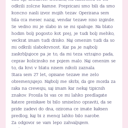
odkrili zolcne kamne. Prepricani smo bili da smo
koncno nasli izvor mojih tezav. Operirana sem
bila cca mesec nazaj, vendar tezave niso izginile.
Se vedno mi je slabo in se mi spahuje. Na blato
hodim bolj pogosto kot prej, je tudi bolj mehko,
veckrat imam tudi drisko. Naj omenim tudi da so
mi odkrili slabokrvnost. Kar pa je najbolj
zaskrbljujoce pa je to, da mi teza vztrajno pada,
ceprav kolicinsko ne pojem malo. Naj omenim se
to, da krvi v blatu nisem nikoli zaznala.
Stara sem 27 let, opisane tezave me zelo
obremenjujejo. Najbolj me skrbi, da gre morda za
raka na crevesju, saj imam kar nekaj tipicnih
znakov. Prosila bi vas ce mi lahko predlagate
katere preiskave bi bilo smiselno opraviti, da se
pride zadevi do dna, oziroma ce imate kaksen
predlog, kaj bi z menoj lahko bilo narobe.
Za odgovor se vam lepo zahvaljujem.