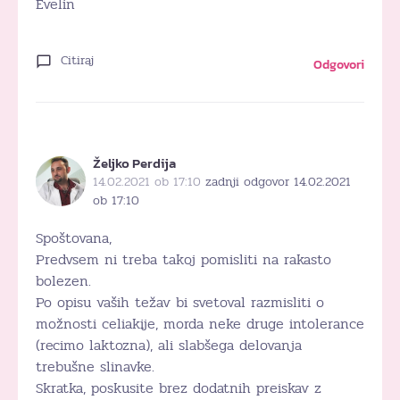
Evelin
Citiraj
Odgovori
Željko Perdija
14.02.2021 ob 17:10
zadnji odgovor 14.02.2021
ob 17:10
Spoštovana,
Predvsem ni treba takoj pomisliti na rakasto
bolezen.
Po opisu vaših težav bi svetoval razmisliti o
možnosti celiakije, morda neke druge intolerance
(recimo laktozna), ali slabšega delovanja
trebušne slinavke.
Skratka, poskusite brez dodatnih preiskav z