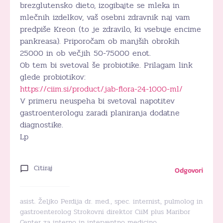
brezglutensko dieto, izogibajte se mleka in
mlečnih izdelkov, vaš osebni zdravnik naj vam
predpiše Kreon (to je zdravilo, ki vsebuje encime
pankreasa). Priporočam ob manjših obrokih
25000 in ob večjih 50-75000 enot.
Ob tem bi svetoval še probiotike. Prilagam link
glede probiotikov:
https://ciim.si/product/jab-flora-24-1000-ml/
V primeru neuspeha bi svetoval napotitev
gastroenterologu zaradi planiranja dodatne
diagnostike.
Lp
Citiraj
Odgovori
asist. Željko Perdija dr. med., spec. internist, pulmolog in
gastroenterolog Strokovni direktor CiiM plus Maribor
Center za interno in interventno medicino