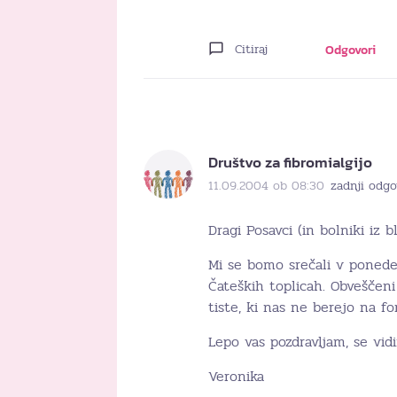
Citiraj
Odgovori
Društvo za fibromialgijo
11.09.2004 ob 08:30
zadnji odgo
Dragi Posavci (in bolniki iz b
Mi se bomo srečali v ponedelj
Čateških toplicah. Obveščeni 
tiste, ki nas ne berejo na f
Lepo vas pozdravljam, se vid
Veronika