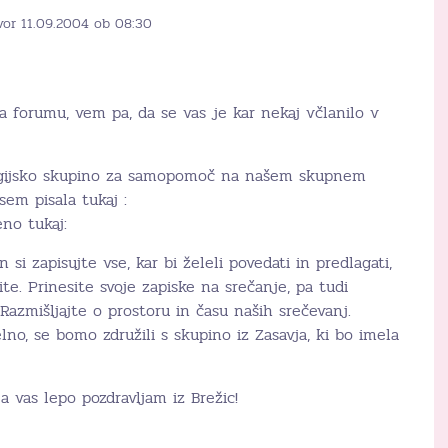
vor 11.09.2004 ob 08:30
 forumu, vem pa, da se vas je kar nekaj včlanilo v
regijsko skupino za samopomoč na našem skupnem
sem pisala tukaj :
eno tukaj:
n si zapisujte vse, kar bi želeli povedati in predlagati,
te. Prinesite svoje zapiske na srečanje, pa tudi
 Razmišljajte o prostoru in času naših srečevanj.
lno, se bomo združili s skupino iz Zasavja, ki bo imela
a vas lepo pozdravljam iz Brežic!