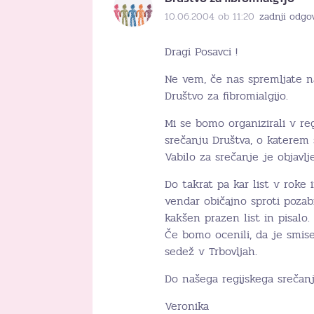
10.06.2004 ob 11:20
zadnji odgo
Dragi Posavci !
Ne vem, če nas spremljate na
Društvo za fibromialgijo.
Mi se bomo organizirali v 
srečanju Društva, o katerem 
Vabilo za srečanje je objavlj
Do takrat pa kar list v roke i
vendar običajno sproti pozabi
kakšen prazen list in pisalo.
Če bomo ocenili, da je smise
sedež v Trbovljah.
Do našega regijskega srečanj
Veronika