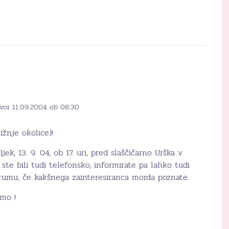
vor 11.09.2004 ob 08:30
ližnje okolice)!
ek, 13. 9. 04, ob 17. uri, pred slaščičarno Urška v
ste bili tudi telefonsko, informirate pa lahko tudi
orumu, če kakšnega zainteresiranca morda poznate.
imo !