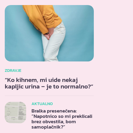
ZDRAVJE
“Ko kihnem, mi uide nekaj
kapljic urina – je to normalno?”
AKTUALNO
Bralka presenečena:
“Napotnico so mi preklicali
brez obvestila, bom
samoplačnik?”