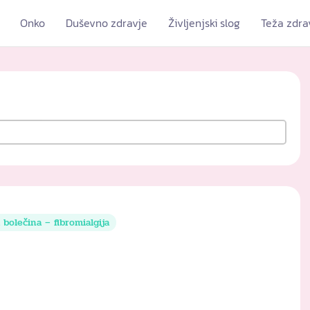
Onko
Duševno zdravje
Življenjski slog
Teža zdra
 bolečina – fibromialgija