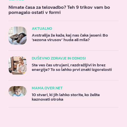
Nimate časa za telovadbo? Teh 9 trikov vam bo
pomagalo ostati v formi
AKTUALNO
Avstralija že kaže, kaj nas čaka jeseni: Bo
‘sezona virusov’ huda ali mila?
DUŠEVNO ZDRAVJE IN ODNOSI
Ste ves čas utrujeni, razdražljivi in brez
energije? To so lahko prvi znaki izgorelosti
MAMA.OVER.NET
10 stvari, ki jih lahko storite, ko želite
kaznovati otroka