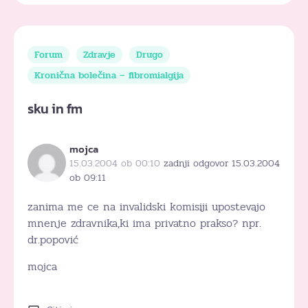
Forum
Zdravje
Drugo
Kronična bolečina – fibromialgija
sku in fm
mojca
15.03.2004 ob 00:10
zadnji odgovor 15.03.2004
ob 09:11
zanima me ce na invalidski komisiji upostevajo
mnenje zdravnika,ki ima privatno prakso? npr.
dr.popović
mojca