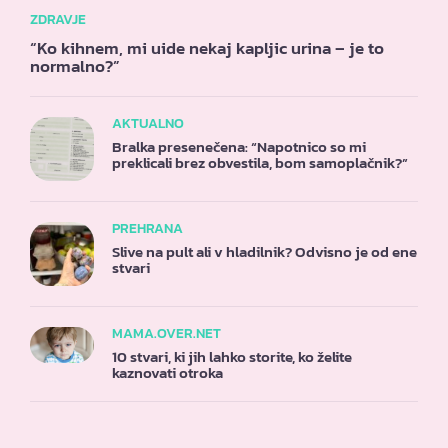
ZDRAVJE
“Ko kihnem, mi uide nekaj kapljic urina – je to
normalno?”
AKTUALNO
Bralka presenečena: “Napotnico so mi
preklicali brez obvestila, bom samoplačnik?”
PREHRANA
Slive na pult ali v hladilnik? Odvisno je od ene
stvari
MAMA.OVER.NET
10 stvari, ki jih lahko storite, ko želite
kaznovati otroka