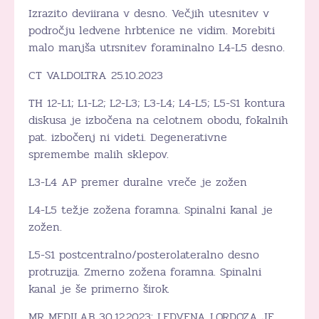
Izrazito deviirana v desno. Večjih utesnitev v
področju ledvene hrbtenice ne vidim. Morebiti
malo manjša utrsnitev foraminalno L4-L5 desno.
CT VALDOLTRA 25.10.2023
TH 12-L1; L1-L2; L2-L3; L3-L4; L4-L5; L5-S1 kontura
diskusa je izbočena na celotnem obodu, fokalnih
pat. izbočenj ni videti. Degenerativne
spremembe malih sklepov.
L3-L4 AP premer duralne vreče je zožen
L4-L5 težje zožena foramna. Spinalni kanal je
zožen.
L5-S1 postcentralno/posterolateralno desno
protruzija. Zmerno zožena foramna. Spinalni
kanal je še primerno širok.
MR MEDILAB 30.12.2023: LEDVENA LORDOZA JE