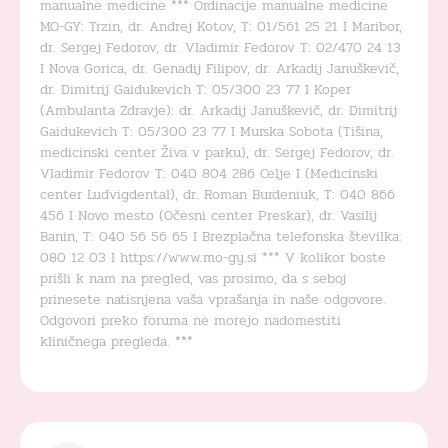
manualne medicine *** Ordinacije manualne medicine
MO-GY: Trzin, dr. Andrej Kotov, T: 01/561 25 21 I Maribor,
dr. Sergej Fedorov, dr. Vladimir Fedorov T: 02/470 24 13
I Nova Gorica, dr. Genadij Filipov, dr. Arkadij Januškevič,
dr. Dimitrij Gaidukevich T: 05/300 23 77 I Koper
(Ambulanta Zdravje): dr. Arkadij Januškevič, dr. Dimitrij
Gaidukevich T: 05/300 23 77 I Murska Sobota (Tišina,
medicinski center Živa v parku), dr. Sergej Fedorov, dr.
Vladimir Fedorov T: 040 804 286 Celje I (Medicinski
center Ludvigdental), dr. Roman Burdeniuk, T: 040 866
456 I Novo mesto (Očesni center Preskar), dr. Vasilij
Banin, T: 040 56 56 65 I Brezplačna telefonska številka:
080 12 03 I
https://www.mo-gy.si
*** V kolikor boste
prišli k nam na pregled, vas prosimo, da s seboj
prinesete natisnjena vaša vprašanja in naše odgovore.
Odgovori preko foruma ne morejo nadomestiti
kliničnega pregleda. ***