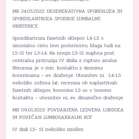
MR 24.05.2022: DEGENERATIVNA SPONDILOZA IN
SPONDILARTROZA SPODNJE LUMBALNE
HRBTENICE
Spondilartroza fasetnih sklepov L4-L5 s
sinovialno cisto levo posteriorno, blaga tudi na
L5-S1 ter L3-L4. Na nivoju L5-S1 majhna post.
centralna protruzija IV diska z rupturo anulus
fibrozusa je v min. kontaktu z desnima
koreninama – ev. draženje. Utesnitev ni. L4-L5
nekoliko zožena lat. recesusa ob naplastitvah
fasetnih sklepov, korenine L5 so v tesnem
kontaktu – utesnitev ni, ev. dinamično draženje
MR 09.01.2023: POVDARJENA LEDVENA LORDOZA
IN POVEČAN LUMBOSAKRALNI KOT
IV disk L5- S1 nekoliko izsušen