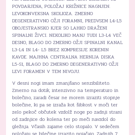
POVDARJENA, POLOŽAJ KRIŽNICE NAGNJEN.
LEVOKONVEKSNA SKOLIOZA. ZMERNO
DEGENERATIVNO OŽJI FORAMNI, PREDVSEM L4-L5
OBOJESTRANSKO KJER SO LAHKO DRAŽENI
SPINALNI ŽIVCI. NEKOLIKO MANJ TUDI L3-L4 VEČ
DESNO, BLAGO DO ZMERNO OŽJI SPINALNI KANAL
L3-L4 IN L4- L5 BREZ KOMPRESIJE KORENIN
KAVDE. MAJHNA CENTRALNA HERNIJA DISKA
L5-S1, BLAGO DO ZMERNO DEGENERATIVNO OŽJI
LEVI FORAMEN V TEM NIVOJU.
V desni nogi imam zmanjšano senzibiliteto.
Zmerno na dotik, intenzivno na temperaturo in
bolečino, zaradi česar ne morem izraziti stopnje
bolečine, ki pa se izraža kot šibkost v moči ter
zelo pekoč občutek vzdolž noge po zadnji strani
od zadnjice do kolena ter po meči navzdol do
gležnja. Včasih zajame celo stopalo. V sedečem
položaju se bilečine izrazito pojačajo. Zadnjih 7