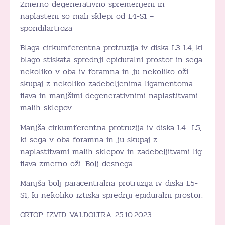
Zmerno degenerativno spremenjeni in
naplasteni so mali sklepi od L4-S1 –
spondilartroza
Blaga cirkumferentna protruzija iv diska L3-L4, ki
blago stiskata sprednji epiduralni prostor in sega
nekoliko v oba iv foramna in ju nekoliko oži –
skupaj z nekoliko zadebeljenima ligamentoma
flava in manjšimi degenerativnimi naplastitvami
malih sklepov.
Manjša cirkumferentna protruzija iv diska L4- L5,
ki sega v oba foramna in ju skupaj z
naplastitvami malih sklepov in zadebeljitvami lig.
flava zmerno oži. Bolj desnega.
Manjša bolj paracentralna protruzija iv diska L5-
S1, ki nekoliko iztiska sprednji epiduralni prostor.
ORTOP. IZVID VALDOLTRA 25.10.2023