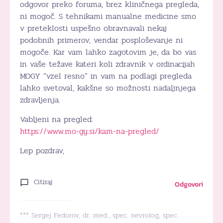
odgovor preko foruma, brez kliničnega pregleda,
ni mogoč. S tehnikami manualne medicine smo
v preteklosti uspešno obravnavali nekaj
podobnih primerov, vendar posploševanje ni
mogoče. Kar vam lahko zagotovim je, da bo vas
in vaše težave kateri koli zdravnik v ordinacijah
MOGY “vzel resno” in vam na podlagi pregleda
lahko svetoval, kakšne so možnosti nadaljnjega
zdravljenja.
Vabljeni na pregled:
https://www.mo-gy.si/kam-na-pregled/
Lep pozdrav,
Citiraj
Odgovori
*** Sergej Fedorov, dr. med., spec. nevrolog, spec.