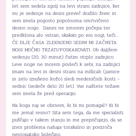
let sem sedela zgolj na levi strani zadnjice, ker
mi je sedenje na desni preveč dražilo živec in
sem imela pogosto popolnoma omrtvičeno
desno nogo. Danes ne zmorem počepa ter
predklona alo vstran, skakati po eni nogi, teči…
ČE DLJE ČASA ZLEKNJENO SEDIM MI ZAČNETA
NOGI MOČNO TRZATI/POSKAKOVATI. Ob daljšem
sedenju (20, 30 minut) čutim otrplo zadnjico.
Leve noge ne morem povleči k sebi, na zadnjici
imam na levi in desni strani na mišicah (jamice
in zelo izsušeno kožo) sledi medeničnih kosti –
sednic (sedeče delo 20 let). Vse naštete težave
sem imela že pred operacijo.
Na koga naj se obrnem, ki bi mi pomagal? Ki bi
me jemal resno? Sita sem tega, da me specialisti
puščajo v takem stanju in me prepričujejo, da se
izvor problema nahaja torakalno in povzroča
nevropatsko bolečino.