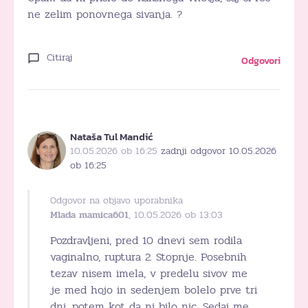
ne zelim ponovnega sivanja. ?
Citiraj
Odgovori
Nataša Tul Mandić
10.05.2026 ob 16:25
zadnji odgovor 10.05.2026
ob 16:25
Odgovor na objavo uporabnika
Mlada mamica601
, 10.05.2026 ob 13:03
Pozdravljeni, pred 10 dnevi sem rodila
vaginalno, ruptura 2. Stopnje. Posebnih
tezav nisem imela, v predelu sivov me
je med hojo in sedenjem bolelo prve tri
dni, potem kot da ni bilo nic. Sedaj me