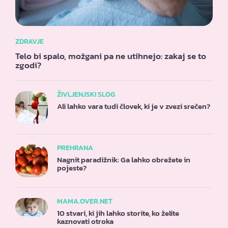
ZDRAVJE
Telo bi spalo, možgani pa ne utihnejo: zakaj se to
zgodi?
ŽIVLJENJSKI SLOG
Ali lahko vara tudi človek, ki je v zvezi srečen?
PREHRANA
Nagnit paradižnik: Ga lahko obrežete in
pojeste?
MAMA.OVER.NET
10 stvari, ki jih lahko storite, ko želite
kaznovati otroka