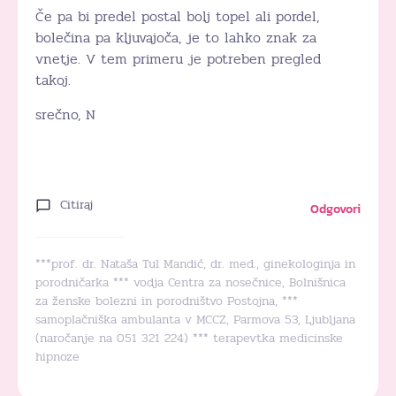
Če pa bi predel postal bolj topel ali pordel,
bolečina pa kljuvajoča, je to lahko znak za
vnetje. V tem primeru je potreben pregled
takoj.
srečno, N
Citiraj
Odgovori
***prof. dr. Nataša Tul Mandić, dr. med., ginekologinja in
porodničarka *** vodja Centra za nosečnice, Bolnišnica
za ženske bolezni in porodništvo Postojna, ***
samoplačniška ambulanta v MCCZ, Parmova 53, Ljubljana
(naročanje na 051 321 224) *** terapevtka medicinske
hipnoze