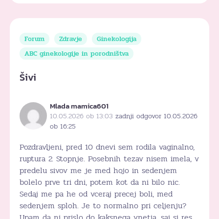
Forum
Zdravje
Ginekologija
ABC ginekologije in porodništva
Šivi
Mlada mamica601
10.05.2026 ob 13:03
zadnji odgovor 10.05.2026
ob 16:25
Pozdravljeni, pred 10 dnevi sem rodila vaginalno,
ruptura 2. Stopnje. Posebnih tezav nisem imela, v
predelu sivov me je med hojo in sedenjem
bolelo prve tri dni, potem kot da ni bilo nic.
Sedaj me pa he od vceraj precej boli, med
sedenjem sploh. Je to normalno pri celjenju?
Upam da ni prislo do kaksnega vnetja, saj si res