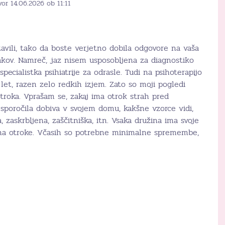
or 14.06.2026 ob 11:11
tavili, tako da boste verjetno dobila odgovore na vaša
akov. Namreč, jaz nisem usposobljena za diagnostiko
specialistka psihiatrije za odrasle. Tudi na psihoterapijo
et, razen zelo redkih izjem. Zato so moji pogledi
troka. Vprašam se, zakaj ima otrok strah pred
sporočila dobiva v svojem domu, kakšne vzorce vidi,
zaskrbljena, zaščitniška, itn. Vsaka družina ima svoje
a na otroke. Včasih so potrebne minimalne spremembe,