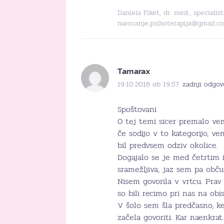
Daniela Fiket, dr. med., specialis
narocanje.psihoterapija@gmail.c
Tamarax
19.10.2016 ob 19:57
zadnji odgov
Spoštovani
O tej temi sicer premalo ve
če sodijo v to kategorijo, 
bil predvsem odziv okolice.
Dogajalo se je med četrtim i
sramežljiva, jaz sem pa obču
Nisem govorila v vrtcu. Prav
so bili recimo pri nas na obi
V šolo sem šla predčasno, ker
začela govoriti. Kar naenkra