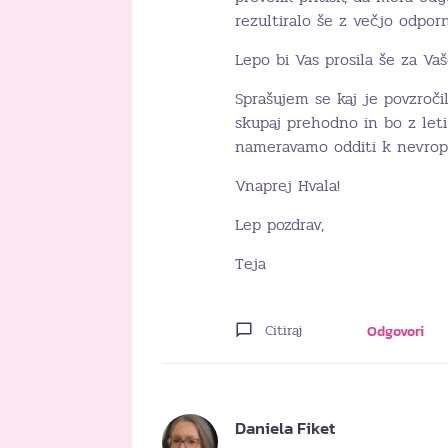
rezultiralo še z večjo odporn
Lepo bi Vas prosila še za Va
Sprašujem se kaj je povzročil
skupaj prehodno in bo z let
nameravamo odditi k nevrope
Vnaprej Hvala!
Lep pozdrav,
Teja
Citiraj
Odgovori
Daniela Fiket