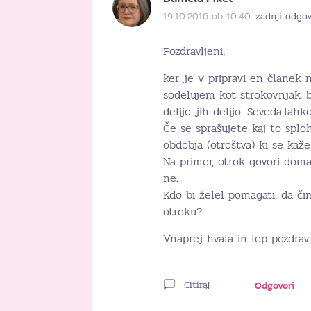
19.10.2016 ob 10:40
zadnji odgov
Pozdravljeni,
ker je v pripravi en članek
sodelujem kot strokovnjak, bi
delijo jih delijo. Seveda,la
Če se sprašujete kaj to splo
obdobja (otroštva) ki se kaž
Na primer, otrok govori doma,
ne.
Kdo bi želel pomagati, da č
otroku?
Vnaprej hvala in lep pozdrav,
Citiraj
Odgovori