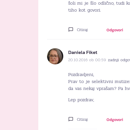
šoli mi je šlo odlično, tudi k
tiho kot govori.
Citiraj
Odgovori
Daniela Fiket
20.10.2016 ob 00:59
zadnji odgo
Pozdravljeni,
Prav to je selektivni mutize
da vas nekaj vprašam? Pa hva
Lep pozdrav,
Citiraj
Odgovori