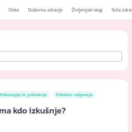
Onko
Duševno zdravje
Življenjski slog
Teža zdra
Psihologija in psihiatrija
Psihiater odgovarja
ima kdo izkušnje?