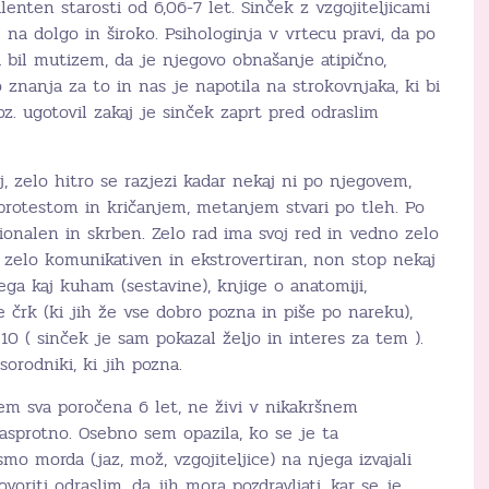
enten starosti od 6,06-7 let. Sinček z vzgojiteljicami
 na dolgo in široko. Psihologinja v vrtecu pravi, da po
bil mutizem, da je njegovo obnašanje atipično,
 znanja za to in nas je napotila na strokovnjaka, ki bi
z. ugotovil zakaj je sinček zaprt pred odraslim
j, zelo hitro se razjezi kadar nekaj ni po njegovem,
 protestom in kričanjem, metanjem stvari po tleh. Po
ionalen in skrben. Zelo rad ima svoj red in vedno zelo
e zelo komunikativen in ekstrovertiran, non stop nekaj
ega kaj kuham (sestavine), knjige o anatomiji,
e črk (ki jih že vse dobro pozna in piše po nareku),
10 ( sinček je sam pokazal željo in interes za tem ).
sorodniki, ki jih pozna.
žem sva poročena 6 let, ne živi v nikakršnem
sprotno. Osebno sem opazila, ko se je ta
mo morda (jaz, mož, vzgojiteljice) na njega izvajali
voriti odraslim, da jih mora pozdravljati, kar se je