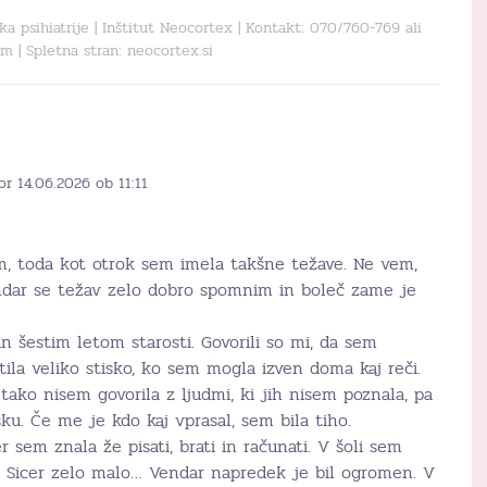
tka psihiatrije | Inštitut Neocortex | Kontakt: 070/760-769 ali
om
| Spletna stran:
neocortex.si
or 14.06.2026 ob 11:11
m, toda kot otrok sem imela takšne težave. Ne vem,
vendar se težav zelo dobro spomnim in boleč zame je
n šestim letom starosti. Govorili so mi, da sem
tila veliko stisko, ko sem mogla izven doma kaj reči.
 tako nisem govorila z ljudmi, ki jih nisem poznala, pa
sku. Če me je kdo kaj vprasal, sem bila tiho.
 sem znala že pisati, brati in računati. V šoli sem
t. Sicer zelo malo… Vendar napredek je bil ogromen. V