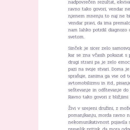
nadpovrečen rezultat, ekvival
ravno tako govori, vendar ne
njenem mnenju to naj ne bi 
vendar pravi, da ima premalo
nam lahko potrdil diagnozo o
svetom.
Sinček je sicer zelo samosvo
kar se zna včasih pokazat s
drugi strani pa je zelo emoc
pazi na svoje stvari. Doma j
sprašuje, zanima ga vse od t
avtomobilizmu in itd., pisanj
seštevanje in odštevanje do 
Ravno tako govori z bližjimi 
Živi v urejeni družini, z mo
pomanjkanju, morda ravno na
nekomunikativnost pojavila s
prevelik pritisk, da mora odgo