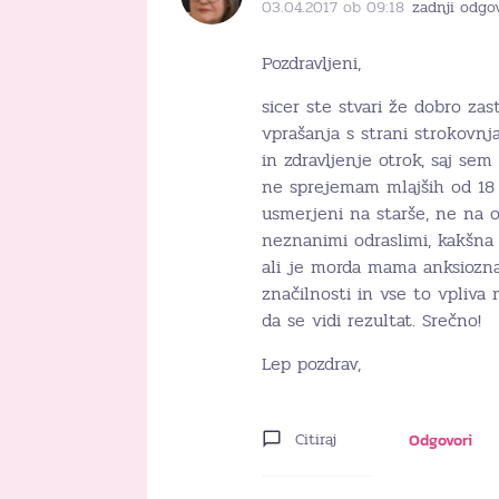
03.04.2017 ob 09:18
zadnji odgov
Pozdravljeni,
sicer ste stvari že dobro zas
vprašanja s strani strokovnj
in zdravljenje otrok, saj sem 
ne sprejemam mlajših od 18 l
usmerjeni na starše, ne na o
neznanimi odraslimi, kakšna 
ali je morda mama anksiozna, 
značilnosti in vse to vpliv
da se vidi rezultat. Srečno!
Lep pozdrav,
Citiraj
Odgovori