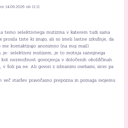
or 14.06.2026 ob 11:11
 na temo selektivnega mutizma v katerem tudi sama
 prosila tiste ki imajo, ali so imeli lastne izkušnje, da
hko me kontaktirajo anonimno (na moj mail).
h je- selektivni mutizem, je to motnja razvojnega
e kot nezmožnost govorjenja v določenih okoliščinah.
 v šoli pa ne. Ali govori z izbranimi osebami, sicer pa
im več staršev pravočasno prepozna in pomaga svojemu