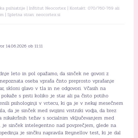
tka psihiatrije | Inštitut Neocortex | Kontakt: 070/760-769 ali
om
| Spletna stran:
neocortex.si
or 14.06.2026 ob 11:11
zadnje leto in pol opažamo, da sinček ne govori z
nepoznata oseba vpraša čisto preprosto vprašanje
r, skloni glavo v tla in ne odgovori. Včasih na
 pokaže s prsti koliko je star ali pa čisto potiho
nili psihologinji v vrtecu, ki ga je v nekaj mesečnem
la, da je sinček med svojimi vrstniki vodja, da brez
 nikakršnih težav s socialnim vključevanjem med
da je sinček intelegentno nad povprečjem, glede na
opedinja je sinčku napravila Reynellov test, ki je dal