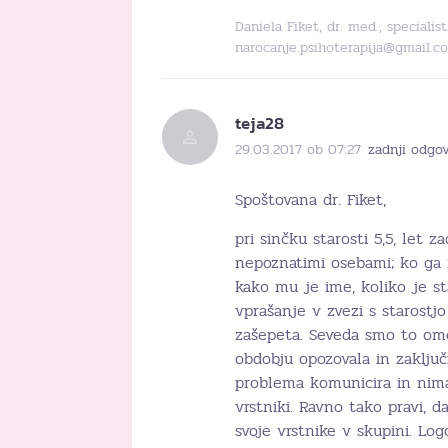
Daniela Fiket, dr. med., specialis
narocanje.psihoterapija@gmail.c
teja28
29.03.2017 ob 07:27
zadnji odgov
Spoštovana dr. Fiket,
pri sinčku starosti 5,5, let 
nepoznatimi osebami; ko ga 
kako mu je ime, koliko je sta
vprašanje v zvezi s starostjo
zašepeta. Seveda smo to ome
obdobju opozovala in zaključi
problema komunicira in nima
vrstniki. Ravno tako pravi, 
svoje vrstnike v skupini. Log