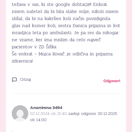
težava v vas, ki ste google dohtarji!!! Enkrat
nisem naletel da bi bila slabe volje, nikoli nisem
slišal, da bi na kakršen koli način povzdignila
glas nad komer koli, sestra Danica prijazna in kot
mravljica leta po ambulanti. Je pa res da nikogar
ne vzame, ker ima mislim da celo največ
pacientov v ZD Šiška.
Še enkrat – Mojca Kovač je odlična in prijazna
zdravnica!
Citiraj
Odgovori
Anonimno 3494
02.12.2024 ob 21:40
zadnji odgovor 30.12.2025
ob 14:00