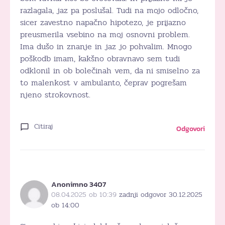
razlagala, jaz pa poslušal. Tudi na mojo odločno,
sicer zavestno napačno hipotezo, je prijazno
preusmerila vsebino na moj osnovni problem.
Ima dušo in znanje in jaz jo pohvalim. Mnogo
poškodb imam, kakšno obravnavo sem tudi
odklonil in ob bolečinah vem, da ni smiselno za
to malenkost v ambulanto, čeprav pogrešam
njeno strokovnost.
Citiraj
Odgovori
Anonimno 3407
08.04.2025 ob 10:39
zadnji odgovor 30.12.2025
ob 14:00