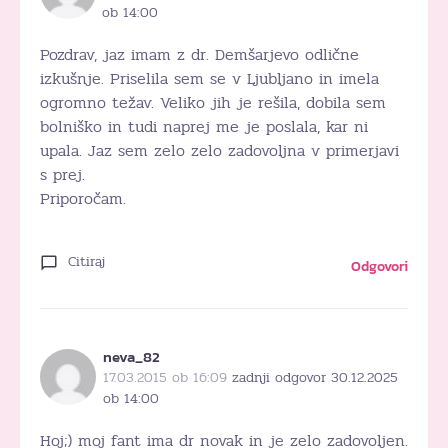
ob 14:00
Pozdrav, jaz imam z dr. Demšarjevo odlične
izkušnje. Priselila sem se v Ljubljano in imela
ogromno težav. Veliko jih je rešila, dobila sem
bolniško in tudi naprej me je poslala, kar ni
upala. Jaz sem zelo zelo zadovoljna v primerjavi
s prej.
Priporočam.
Citiraj
Odgovori
neva_82
17.03.2015 ob 16:09
zadnji odgovor 30.12.2025
ob 14:00
Hoj;) moj fant ima dr novak in je zelo zadovoljen.