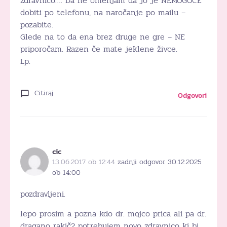
zdravnico…. Da ne omenjam da jo je NEMOGOČE
dobiti po telefonu, na naročanje po mailu –
pozabite.
Glede na to da ena brez druge ne gre – NE
priporočam. Razen če mate jeklene živce.
Lp.
Citiraj
Odgovori
cic
13.06.2017 ob 12:44
zadnji odgovor 30.12.2025
ob 14:00
pozdravljeni.
lepo prosim a pozna kdo dr. mojco prica ali pa dr.
dragano rakič? potrebujem novo zdravnico ki bi