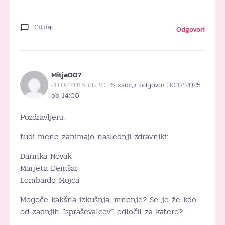
Citiraj
Odgovori
Mitja007
20.02.2015 ob 10:25
zadnji odgovor 30.12.2025
ob 14:00
Pozdravljeni,
tudi mene zanimajo naslednji zdravniki:
Darinka Novak
Marjeta Demšar
Lombardo Mojca
Mogoče kakšna izkušnja, mnenje? Se je že kdo
od zadnjih “spraševalcev” odločil za katero?