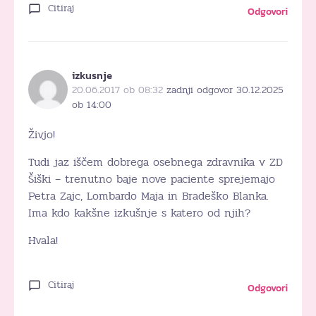
Citiraj
Odgovori
izkusnje
20.06.2017 ob 08:32
zadnji odgovor 30.12.2025
ob 14:00
Živjo!
Tudi jaz iščem dobrega osebnega zdravnika v ZD
Šiški – trenutno baje nove paciente sprejemajo
Petra Zajc, Lombardo Maja in Bradeško Blanka.
Ima kdo kakšne izkušnje s katero od njih?
Hvala!
Citiraj
Odgovori