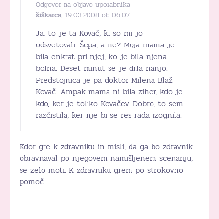
Odgovor na objavo uporabnika
šiškarca
, 19.03.2008 ob 06:07
Ja, to je ta Kovač, ki so mi jo
odsvetovali. Šepa, a ne? Moja mama je
bila enkrat pri njej, ko je bila njena
bolna. Deset minut se je drla nanjo.
Predstojnica je pa doktor Milena Blaž
Kovač. Ampak mama ni bila ziher, kdo je
kdo, ker je toliko Kovačev. Dobro, to sem
razčistila, ker nje bi se res rada izognila.
Kdor gre k zdravniku in misli, da ga bo zdravnik
obravnaval po njegovem namišljenem scenariju,
se zelo moti. K zdravniku grem po strokovno
pomoč.