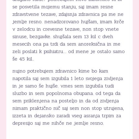
se posvetila mojemu stanju, saj imam resne
zdravstvene tezave, zdajsnja zdravnica pa me ne
jemlje resno. nenadzorovano hujšam, imam krče
v zelodcu in crevesne tezave, non stop vnete
sinuse, bezgavke. shujšala sem 13 kil c dveh
mesecih ona pa trdi da sem anoreksična in me
zeli poslati k psihiatru… od mene je ostalo samo
še 45 kil..
nujno potrebujem zdravnico kime bo kam
napotila saj sem izgubila 1 leto svojega zivljenja
in je samo še hujše. vmes sem izgubila tudi
sluzbo in sem popolnoma obupana. od tega da
sem priklenjena na posteljo in da od zivljenja
nimam praktično nič saj sem non stop utrujena,
izzeta in dejansko zaradi vseg asranja trpim za
depresijo saj me nihče ne jemlje resno.