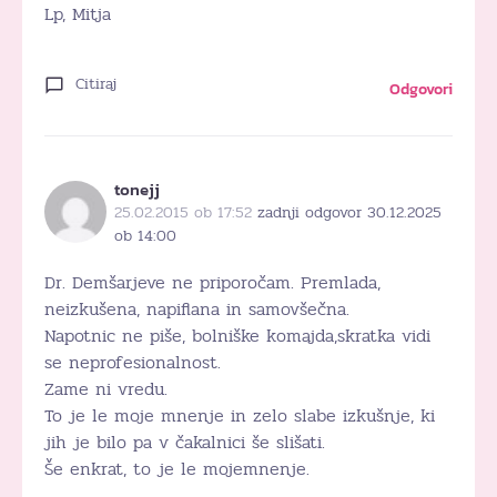
Lp, Mitja
Citiraj
Odgovori
tonejj
25.02.2015 ob 17:52
zadnji odgovor 30.12.2025
ob 14:00
Dr. Demšarjeve ne priporočam. Premlada,
neizkušena, napiflana in samovšečna.
Napotnic ne piše, bolniške komajda,skratka vidi
se neprofesionalnost.
Zame ni vredu.
To je le moje mnenje in zelo slabe izkušnje, ki
jih je bilo pa v čakalnici še slišati.
Še enkrat, to je le mojemnenje.