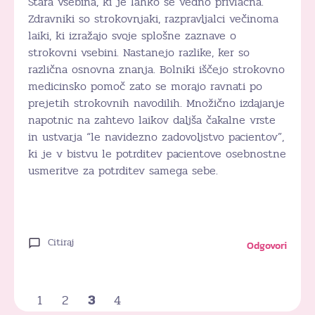
Stara vsebina, ki je lahko še vedno privlačna.
Zdravniki so strokovnjaki, razpravljalci večinoma
laiki, ki izražajo svoje splošne zaznave o
strokovni vsebini. Nastanejo razlike, ker so
različna osnovna znanja. Bolniki iščejo strokovno
medicinsko pomoč zato se morajo ravnati po
prejetih strokovnih navodilih. Množično izdajanje
napotnic na zahtevo laikov daljša čakalne vrste
in ustvarja “le navidezno zadovoljstvo pacientov”,
ki je v bistvu le potrditev pacientove osebnostne
usmeritve za potrditev samega sebe.
Citiraj
Odgovori
1
2
3
4