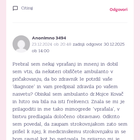
Citiraj
Odgovori
Anonimno 3494
23.12.2024 ob 20:48
zadnji odgovor 30.12.2025
ob 14:00
Prebral sem nekaj vprašanj in mnenj in dobil
sem vtis, da nekateri obiščete ambulanto v
pričakovanju, da bo zdravnik le potrdil vaše
‘diagnoze’ in vam predpisal zdravila po vašem
nasvetu? Obiskal sem ambulanto dr.Mojce Kovač
in hitro sva bila na isti frekvenci. Znala se mi je
prilagoditi in me tako mimogrede ‘vprašala’, v
bistvu predlagala določeno obravnavo. Odkrito
sem povedal, da zaupam strokovnjakom zato sem
prišel k njej, k medicinskemu strokovnjaku in se
bom ravnal kot bo svetovala. In prijazno mi je