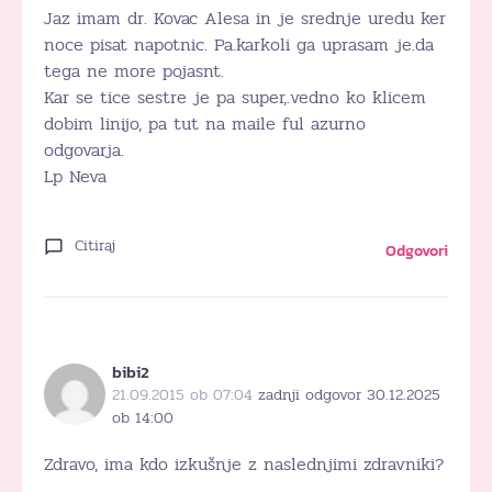
Jaz imam dr. Kovac Alesa in je srednje uredu ker
noce pisat napotnic. Pa.karkoli ga uprasam je.da
tega ne more pojasnt.
Kar se tice sestre je pa super,.vedno ko klicem
dobim linijo, pa tut na maile ful azurno
odgovarja.
Lp Neva
Citiraj
Odgovori
bibi2
21.09.2015 ob 07:04
zadnji odgovor 30.12.2025
ob 14:00
Zdravo, ima kdo izkušnje z naslednjimi zdravniki?