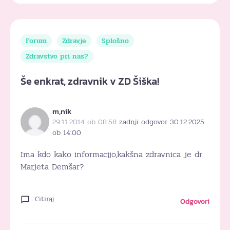
Forum
Zdravje
Splošno
Zdravstvo pri nas?
Še enkrat, zdravnik v ZD Šiška!
m,nik
29.11.2014 ob 08:58
zadnji odgovor 30.12.2025
ob 14:00
Ima kdo kako informacijo,kakšna zdravnica je dr.
Marjeta Demšar?
Citiraj
Odgovori