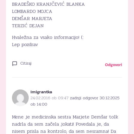
BRADEŠKO KRANJČEVIĆ BLANKA
LOMBARDO MOJCA
DEMŠAR MARJETA
TERZIĆ DEJAN
Hvaležna za vsako informacijo! (:
Lep pozdrav
Citiraj
Odgovori
Imigrantka
24.02.2016 ob 09:47
zadnji odgovor 30.12.2025
ob 14:00
Mene je medicinska sestra Marjete Demšar tolk
nadrla da sem začela jokati! Povedala je, da
nisem prisla na kontrolo, da sem nesramna! Da