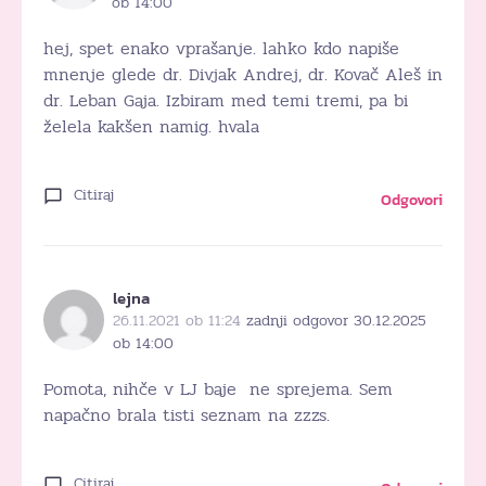
ob 14:00
hej, spet enako vprašanje. lahko kdo napiše
mnenje glede dr. Divjak Andrej, dr. Kovač Aleš in
dr. Leban Gaja. Izbiram med temi tremi, pa bi
želela kakšen namig. hvala
Citiraj
Odgovori
lejna
26.11.2021 ob 11:24
zadnji odgovor 30.12.2025
ob 14:00
Pomota, nihče v LJ baje ne sprejema. Sem
napačno brala tisti seznam na zzzs.
Citiraj