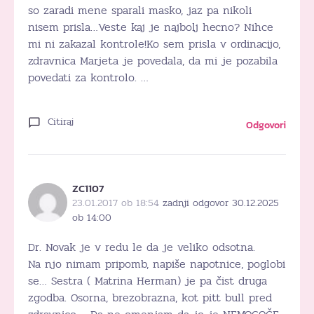
so zaradi mene sparali masko, jaz pa nikoli
nisem prisla…Veste kaj je najbolj hecno? Nihce
mi ni zakazal kontrole!Ko sem prisla v ordinacijo,
zdravnica Marjeta je povedala, da mi je pozabila
povedati za kontrolo. …
Citiraj
Odgovori
ZC1107
23.01.2017 ob 18:54
zadnji odgovor 30.12.2025
ob 14:00
Dr. Novak je v redu le da je veliko odsotna.
Na njo nimam pripomb, napiše napotnice, poglobi
se… Sestra ( Matrina Herman) je pa čist druga
zgodba. Osorna, brezobrazna, kot pitt bull pred