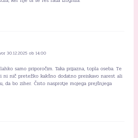
ila, ker nje bi se res rada izognila.
vor 30.12.2025 ob 14:00
lahko samo priporočim. Taka prijazna, topla oseba. Te
 Ji ni nič pretežko kakšno dodatno preiskavo narest ali
tu, da bo ziher. Čisto nasprotje mojega prejšnjega