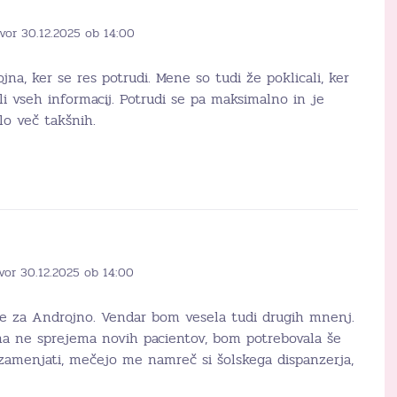
vor 30.12.2025 ob 14:00
jna, ker se res potrudi. Mene so tudi že poklicali, ker
i vseh informacij. Potrudi se pa maksimalno in je
ilo več takšnih.
vor 30.12.2025 ob 14:00
le za Androjno. Vendar bom vesela tudi drugih mnenj.
na ne sprejema novih pacientov, bom potrebovala še
amenjati, mečejo me namreč si šolskega dispanzerja,