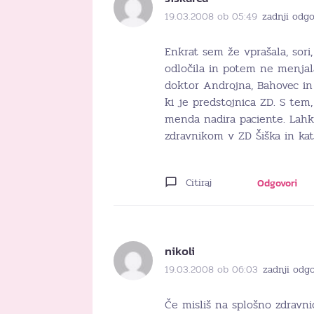
19.03.2008 ob 05:49
zadnji odgo
Enkrat sem že vprašala, sori
odločila in potem ne menjala
doktor Androjna, Bahovec in 
ki je predstojnica ZD. S tem
menda nadira paciente. Lahk
zdravnikom v ZD Šiška in kat
Citiraj
Odgovori
nikoli
19.03.2008 ob 06:03
zadnji odg
Če misliš na splošno zdravni