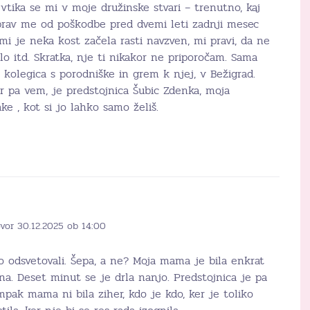
 vtika se mi v moje družinske stvari – trenutno, kaj
eprav me od poškodbe pred dvemi leti zadnji mesec
i je neka kost začela rasti navzven, mi pravi, da ne
lo itd. Skratka, nje ti nikakor ne priporočam. Sama
 kolegica s porodniške in grem k njej, v Bežigrad.
r pa vem, je predstojnica Šubic Zdenka, moja
ake , kot si jo lahko samo želiš.
vor 30.12.2025 ob 14:00
 jo odsvetovali. Šepa, a ne? Moja mama je bila enkrat
lna. Deset minut se je drla nanjo. Predstojnica je pa
pak mama ni bila ziher, kdo je kdo, ker je toliko