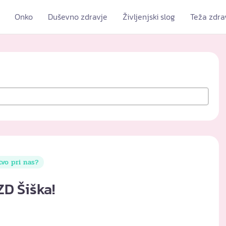
Onko
Duševno zdravje
Življenjski slog
Teža zdra
tvo pri nas?
ZD Šiška!