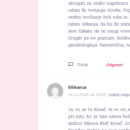
skregati za vsako napotnico,
rabim še tretjega otroka, č
vedno močneje boli roka in m
rabim slikanja, da bo že mini
sem čakala, da se nazaj vrne
Drugih pa ne poznam. Koliko
ginekologinja, fantastična, t
Citiraj
Odgovori
šiškarca
19.03.2008 ob 06:07
zadnji odgo
Ja, to je ta Kovač, ki so mi
pri njej, ko je bila njena bo
doktor Milena Blaž Kovač. Am