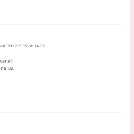
vor 30.12.2025 ob 14:00
pozna?
ona OK.