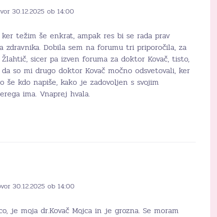
vor 30.12.2025 ob 14:00
, ker težim še enkrat, ampak res bi se rada prav
 zdravnika. Dobila sem na forumu tri priporočila, za
Žlahtič, sicer pa izven foruma za doktor Kovač, tisto,
, da so mi drugo doktor Kovač močno odsvetovali, ker
o še kdo napiše, kako je zadovoljen s svojim
erega ima. Vnaprej hvala.
ovor 30.12.2025 ob 14:00
co, je moja dr.Kovač Mojca in je grozna. Se moram