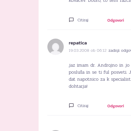
Kovačev. Dobro, to sem razčist
Citiraj
Odgovori
repatica
19.03.2008 ob 06:12
zadnji odgo
jaz imam dr. Androjno in jo 
posluša in se ti ful posveti.
dat napotnico za k specialis
dohtarja!
Citiraj
Odgovori