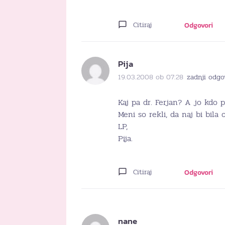
Citiraj
Odgovori
Pija
19.03.2008 ob 07:28
zadnji odgo
Kaj pa dr. Ferjan? A jo kdo 
Meni so rekli, da naj bi bila 
LP,
Pija.
Citiraj
Odgovori
nane