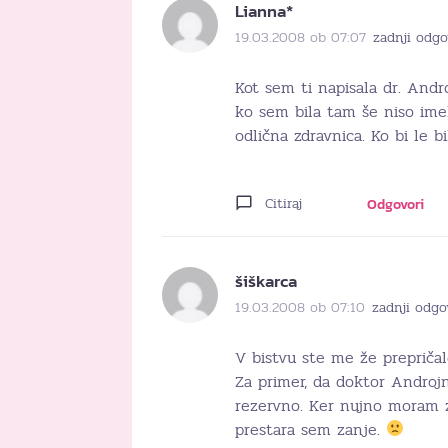
Lianna*
19.03.2008 ob 07:07
zadnji odgo
Kot sem ti napisala dr. Andro
ko sem bila tam še niso imel
odlična zdravnica. Ko bi le b
Citiraj
Odgovori
šiškarca
19.03.2008 ob 07:10
zadnji odgo
V bistvu ste me že prepriča
Za primer, da doktor Androj
rezervno. Ker nujno moram z
prestara sem zanje.