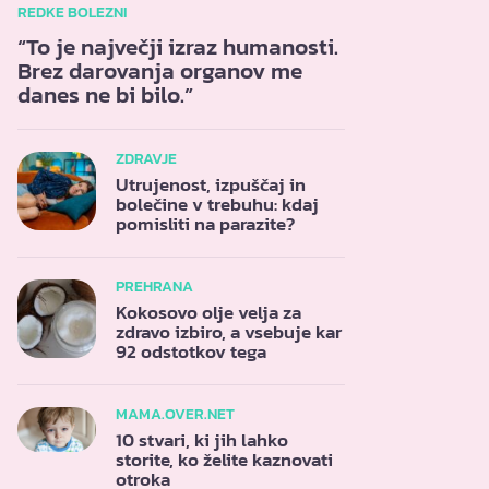
REDKE BOLEZNI
“To je največji izraz humanosti.
Brez darovanja organov me
danes ne bi bilo.”
ZDRAVJE
Utrujenost, izpuščaj in
bolečine v trebuhu: kdaj
pomisliti na parazite?
PREHRANA
Kokosovo olje velja za
zdravo izbiro, a vsebuje kar
92 odstotkov tega
MAMA.OVER.NET
10 stvari, ki jih lahko
storite, ko želite kaznovati
otroka