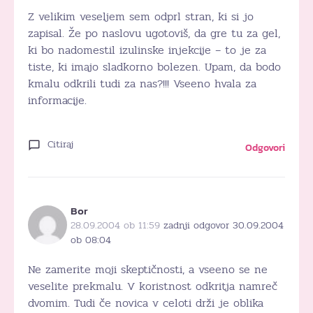
Z velikim veseljem sem odprl stran, ki si jo
zapisal. Že po naslovu ugotoviš, da gre tu za gel,
ki bo nadomestil izulinske injekcije – to je za
tiste, ki imajo sladkorno bolezen. Upam, da bodo
kmalu odkrili tudi za nas?!!! Vseeno hvala za
informacije.
Citiraj
Odgovori
Bor
28.09.2004 ob 11:59
zadnji odgovor 30.09.2004
ob 08:04
Ne zamerite moji skeptičnosti, a vseeno se ne
veselite prekmalu. V koristnost odkritja namreč
dvomim. Tudi če novica v celoti drži je oblika