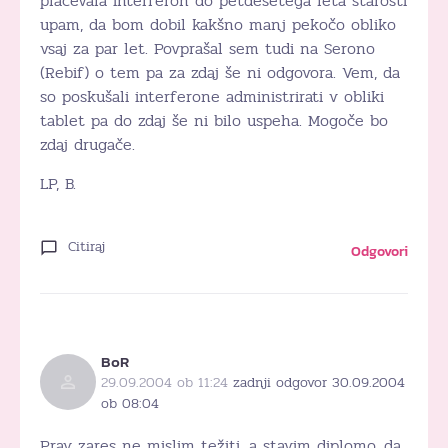
plačevala interferon do petdesetega leta starosti
upam, da bom dobil kakšno manj pekočo obliko
vsaj za par let. Povprašal sem tudi na Serono
(Rebif) o tem pa za zdaj še ni odgovora. Vem, da
so poskušali interferone administrirati v obliki
tablet pa do zdaj še ni bilo uspeha. Mogoče bo
zdaj drugače.
LP, B.
Citiraj
Odgovori
BoR
29.09.2004 ob 11:24
zadnji odgovor 30.09.2004
ob 08:04
Prav zares ne mislim težiti, a stavim diplomo, da