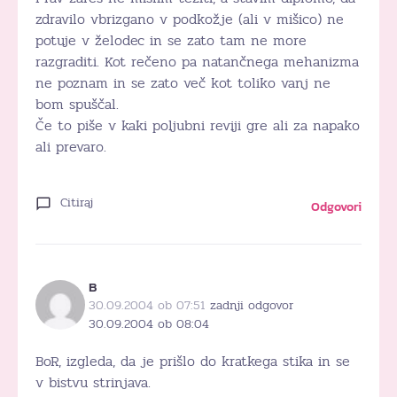
zdravilo vbrizgano v podkožje (ali v mišico) ne
potuje v želodec in se zato tam ne more
razgraditi. Kot rečeno pa natančnega mehanizma
ne poznam in se zato več kot toliko vanj ne
bom spuščal.
Če to piše v kaki poljubni reviji gre ali za napako
ali prevaro.
Citiraj
Odgovori
B
30.09.2004 ob 07:51
zadnji odgovor
30.09.2004 ob 08:04
BoR, izgleda, da je prišlo do kratkega stika in se
v bistvu strinjava.