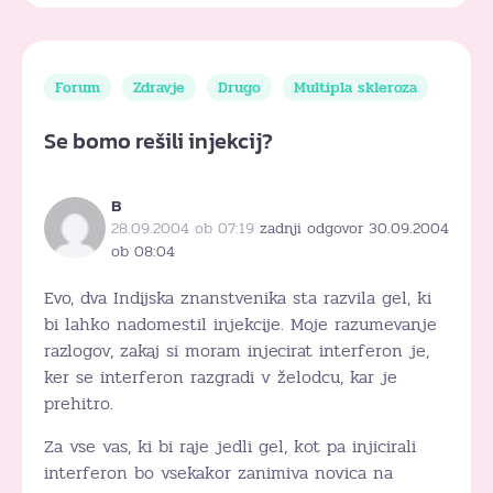
Forum
Zdravje
Drugo
Multipla skleroza
Se bomo rešili injekcij?
B
28.09.2004 ob 07:19
zadnji odgovor 30.09.2004
ob 08:04
Evo, dva Indijska znanstvenika sta razvila gel, ki
bi lahko nadomestil injekcije. Moje razumevanje
razlogov, zakaj si moram injecirat interferon je,
ker se interferon razgradi v želodcu, kar je
prehitro.
Za vse vas, ki bi raje jedli gel, kot pa injicirali
interferon bo vsekakor zanimiva novica na