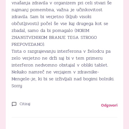
vnašanja zdravila v organizem pri celi stvari še
najmanj pomembna, važna je učinkovitost
zdravila. Sam bi verjetno (kljub visoki
občutljivosti) počel še vse kaj drugega kot se
zbadal, samo da bi pomagalo (NORIM
ZNANSTVENIKOM BRANJE TEGA STROGO
PREPOVEDANO).
Tista o razgrajevanju interferona v želodcu pa
zelo verjetno ne drži saj bi v tem primeru
interferon nedvomno obstajal v obliki tablet.
Nekako namreč ne verjajem v zdravnike-
Mengele-je, ki bi se izživljali nad bogimi bolniki.
Sorry
Citiraj
Odgovori