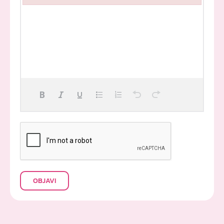
Failed to initialize plugin: wplink
OBJAVI