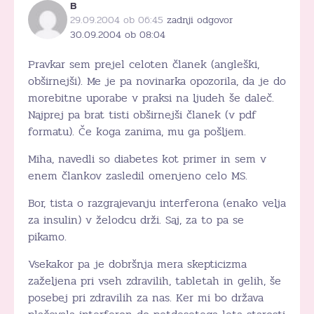
B
29.09.2004 ob 06:45
zadnji odgovor
30.09.2004 ob 08:04
Pravkar sem prejel celoten članek (angleški,
obširnejši). Me je pa novinarka opozorila, da je do
morebitne uporabe v praksi na ljudeh še daleč.
Najprej pa brat tisti obširnejši članek (v pdf
formatu). Če koga zanima, mu ga pošljem.
Miha, navedli so diabetes kot primer in sem v
enem člankov zasledil omenjeno celo MS.
Bor, tista o razgrajevanju interferona (enako velja
za insulin) v želodcu drži. Saj, za to pa se
pikamo.
Vsekakor pa je dobršnja mera skepticizma
zaželjena pri vseh zdravilih, tabletah in gelih, še
posebej pri zdravilih za nas. Ker mi bo država