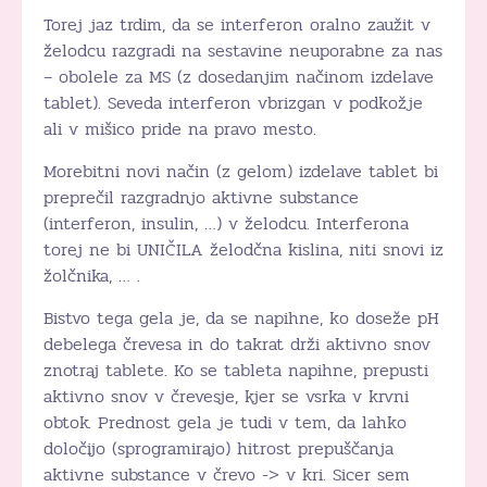
Torej jaz trdim, da se interferon oralno zaužit v
želodcu razgradi na sestavine neuporabne za nas
– obolele za MS (z dosedanjim načinom izdelave
tablet). Seveda interferon vbrizgan v podkožje
ali v mišico pride na pravo mesto.
Morebitni novi način (z gelom) izdelave tablet bi
preprečil razgradnjo aktivne substance
(interferon, insulin, …) v želodcu. Interferona
torej ne bi UNIČILA želodčna kislina, niti snovi iz
žolčnika, … .
Bistvo tega gela je, da se napihne, ko doseže pH
debelega črevesa in do takrat drži aktivno snov
znotraj tablete. Ko se tableta napihne, prepusti
aktivno snov v črevesje, kjer se vsrka v krvni
obtok. Prednost gela je tudi v tem, da lahko
določijo (sprogramirajo) hitrost prepuščanja
aktivne substance v črevo -> v kri. Sicer sem