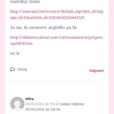
naslednji strani:
http://www.siol.net/novice/default.asp?site_id=1&p
age_id=51&article_id=15104092314441525
Za vas, ki razumete angleško pa še:
http://diabetes.about.com/od/newswire/a/polyme
rgel904.htm
LP, B.
Citiraj
Odgovori
Miha
28.09.2004 ob 09:42
zadnji odgovor
30.09.2004 ob 08:04