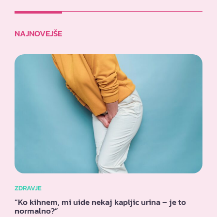
NAJNOVEJŠE
ZDRAVJE
“Ko kihnem, mi uide nekaj kapljic urina – je to
normalno?”