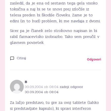
zasledil, da je ena od sestavin tega gela visoko
toksična a naj bi se te snovi prej izločile iz
telesa preden bi škodile človeku. Zame je to
edini (in to hud) problem, ki me navdaja z dvomi.
Sicer pa je članek zelo strokovno napisan in bi
rabil farmacevtsko izobrazbo. Tako sem preučil v
glavnem povzetek.
Citiraj
Odgovori
B
30.09.2004 ob 08:04
zadnji odgovor
30.09.2004 ob 08:04
Za lažjo predstavo, tu gre za ovoj tablete (lahko
si predstavljate kapsulo), ki spravi interferon