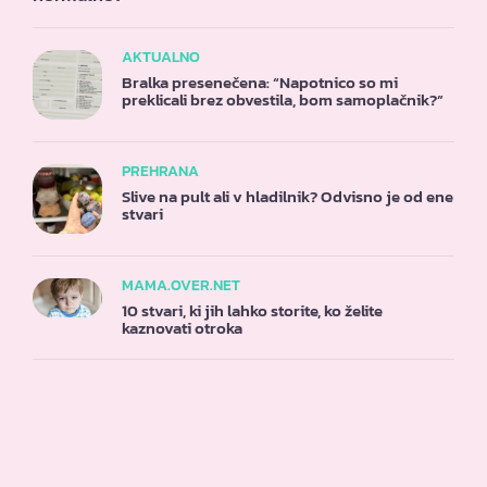
AKTUALNO
Bralka presenečena: “Napotnico so mi
preklicali brez obvestila, bom samoplačnik?”
PREHRANA
Slive na pult ali v hladilnik? Odvisno je od ene
stvari
MAMA.OVER.NET
10 stvari, ki jih lahko storite, ko želite
kaznovati otroka