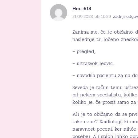
Hm…613
21.09.2023 ob 16:29
zadnji odgov
Zanima me, če je običajno, d
naslednje tri ločeno znesko
– pregled,
– ultrazvok ledvic,
– navodila pacientu za na d
Seveda je račun temu ustrezn
pri nekem specialistu, koliko
koliko je, če prosiš samo za 
Ali je to običajno, da se prv
take cene? Kardiologi, ki mo
naravnost poceni, ker nihče
posebej. Ali sploh lahko opr