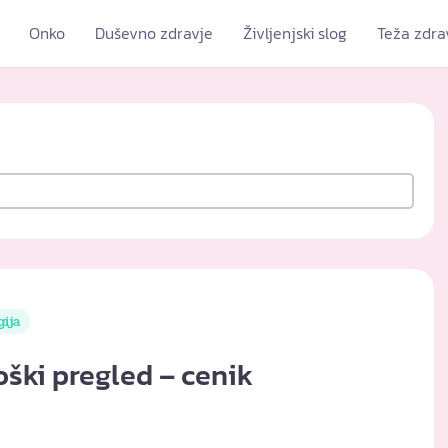
Onko
Duševno zdravje
Življenjski slog
Teža zdra
gija
ški pregled – cenik