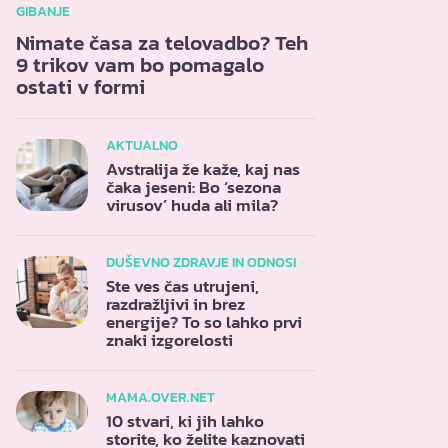
GIBANJE
Nimate časa za telovadbo? Teh
9 trikov vam bo pomagalo
ostati v formi
AKTUALNO
Avstralija že kaže, kaj nas
čaka jeseni: Bo ‘sezona
virusov’ huda ali mila?
DUŠEVNO ZDRAVJE IN ODNOSI
Ste ves čas utrujeni,
razdražljivi in brez
energije? To so lahko prvi
znaki izgorelosti
MAMA.OVER.NET
10 stvari, ki jih lahko
storite, ko želite kaznovati