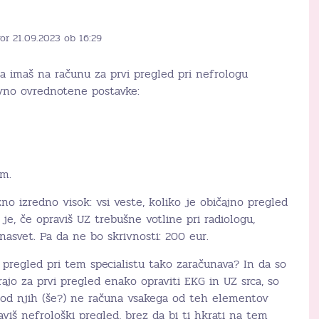
or 21.09.2023 ob 16:29
a imaš na računu za prvi pregled pri nefrologu
vno ovrednotene postavke:
om.
o izredno visok: vsi veste, koliko je običajno pregled
 je, če opraviš UZ trebušne votline pri radiologu,
nasvet. Pa da ne bo skrivnosti: 200 eur.
i pregled pri tem specialistu tako zaračunava? In da so
rajo za prvi pregled enako opraviti EKG in UZ srca, so
 od njih (še?) ne računa vsakega od teh elementov
aviš nefrološki pregled, brez da bi ti hkrati na tem