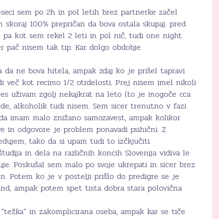
seci sem po 2h in pol letih brez partnerke začel
m skoraj 100% prepričan da bova ostala skupaj. pred
pa kot sem rekel 2 leti in pol nič, tudi one night
ker pač nisem tak tip. Kar dolgo obdobje
 da ne bova hitela, ampak zdaj ko je prišel tapravi
 več kot recimo 1/2 otrdelosti. Prej nisem imel nikoli
res uživam zgolj nekajkrat na leto (to je mogoče cca
de, alkoholik tudi nisem. Sem sicer trenutno v fazi
 da imam malo znižano samozavest, ampak kolikor
e in odgovore je problem ponavadi psihični. Z
dujem, tako da si upam tudi to izčkjučiti.
udija in dela na različnih koncih Slovenija vidiva le
huje. Poskušal sem malo po svoje ukrepati in sicer brez
. Potem ko je v postelji prišlo do predigre se je
und, ampak potem spet tista dobra stara polovična
“težka” in zakomplicirana oseba, ampak kar se tiče