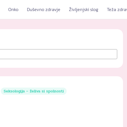
Onko
Duševno zdravje
Življenjski slog
Teža zdra
Seksologija – želiva si spolnosti
m