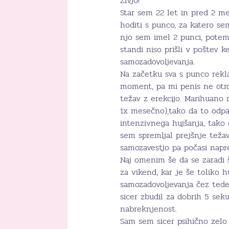
Živjo!
Star sem 22 let in pred 2 me
hoditi s punco, za katero se
njo sem imel 2 punci, potem 
standi niso prišli v poštev 
samozadovoljevanja.
Na začetku sva s punco rekla
moment, pa mi penis ne otrdi
težav z erekcijo. Marihuano 
1x mesečno),tako da to odpa
intenzivnega hujšanja, tako
sem spremljal prejšnje težav
samozavestjo pa počasi napre
Naj omenim še da se zaradi št
za vikend, kar je še toliko 
samozadovoljevanja čez teden
sicer zbudil za dobrih 5 sek
nabreknjenost.
Sam sem sicer psihično zelo 