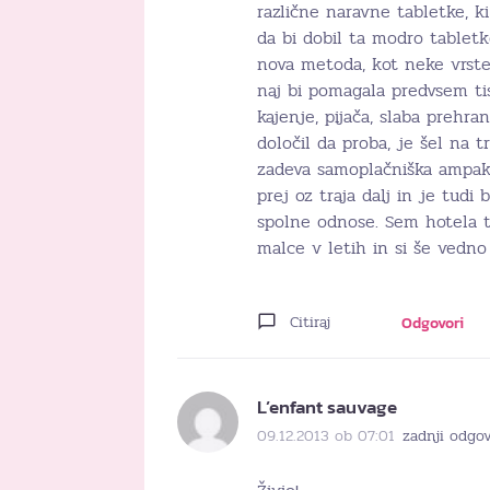
različne naravne tabletke, k
da bi dobil ta modro tablet
nova metoda, kot neke vrste 
naj bi pomagala predvsem tis
kajenje, pijača, slaba prehr
določil da proba, je šel na tr
zadeva samoplačniška ampak t
prej oz traja dalj in je tudi
spolne odnose. Sem hotela to
malce v letih in si še vedno 
Citiraj
Odgovori
L’enfant sauvage
09.12.2013 ob 07:01
zadnji odgo