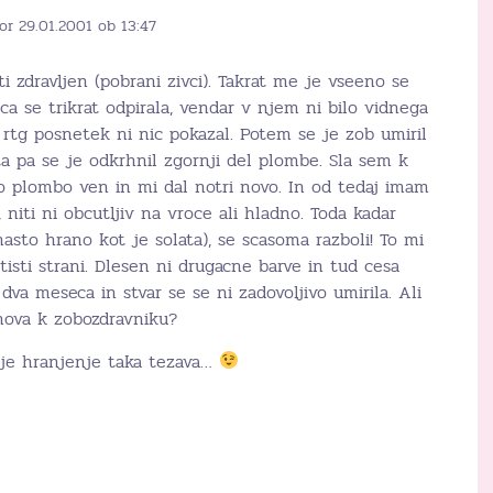
or 29.01.2001 ob 13:47
ti zdravljen (pobrani zivci). Takrat me je vseeno se
ca se trikrat odpirala, vendar v njem ni bilo vidnega
 rtg posnetek ni nic pokazal. Potem se je zob umiril
eta pa se je odkrhnil zgornji del plombe. Sla sem k
ro plombo ven in mi dal notri novo. In od tedaj imam
 niti ni obcutljiv na vroce ali hladno. Toda kadar
nasto hrano kot je solata), se scasoma razboli! To mi
tisti strani. Dlesen ni drugacne barve in tud cesa
va meseca in stvar se se ni zadovoljivo umirila. Ali
nova k zobozdravniku?
i je hranjenje taka tezava…