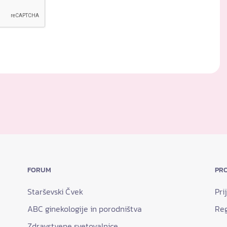
FORUM
PRO
Starševski Čvek
Pri
ABC ginekologije in porodništva
Reg
Zdravstvene svetovalnice