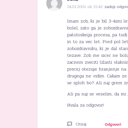
24.01.2001 ob 15:42
zadnji odgov
Imam zob, ki je bil 3-4imi le
bolel, zato ga je zobozdravni
patoloskega procesa, pa tudi
in to za vec let. Pred pol l
zobozdravniku, ki je dal sta
tezave. Zob me sicer ne boli,
zacnem zveciti (zlasti vlakni
precej otezuje hranjenje na 
drugega ne vidim. Cakam ze d
se sploh bo? Ali naj grem z
Ali pa naj se veselim, da m
Hvala za odgovor!
Citiraj
Odgovori