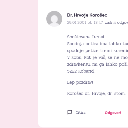
Dr. Hrvoje Korošec
29.01.2001 ob 13:47
zadnji odgov
Spoštovana Irena!
Spodnja petica ima lahko tud
spodnje petice tremi korenin
v zobu, kot je vaš, se ne mo
zdravljenju, mi ga lahko poš
5222 Kobarid.
Lep pozdrav!
Korošec dr. Hrvoje, dr. stom.
Citiraj
Odgovori