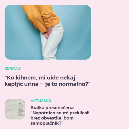
ZDRAVJE
“Ko kihnem, mi uide nekaj
kapljic urina – je to normalno?”
AKTUALNO
Bralka presenečena:
“Napotnico so mi preklicali
brez obvestila, bom
samoplačnik?”