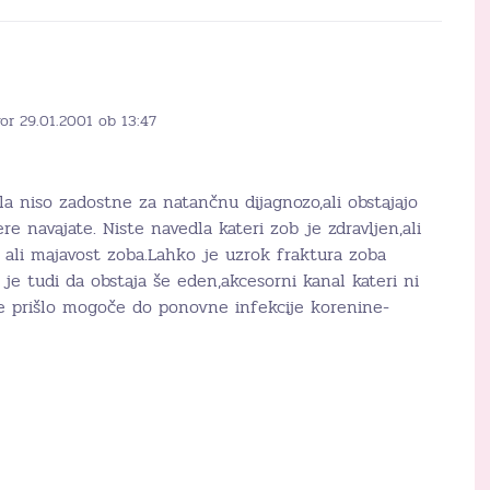
or 29.01.2001 ob 13:47
la niso zadostne za natančnu dijagnozo,ali obstajajo
e navajate. Niste navedla kateri zob je zdravljen,ali
k, ali majavost zoba.Lahko je uzrok fraktura zoba
 je tudi da obstaja še eden,akcesorni kanal kateri ni
e prišlo mogoče do ponovne infekcije korenine-