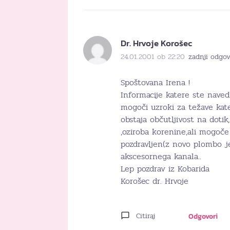
Dr. Hrvoje Korošec
24.01.2001 ob 22:20
zadnji odgov
Spoštovana Irena !
Informacije katere ste naved
mogoči uzroki za težave kater
obstaja občutljivost na doti
,oziroba korenine,ali mogoče
pozdravljen(z novo plombo j
akscesornega kanala..
Lep pozdrav iz Kobarida
Korošec dr. Hrvoje
Citiraj
Odgovori