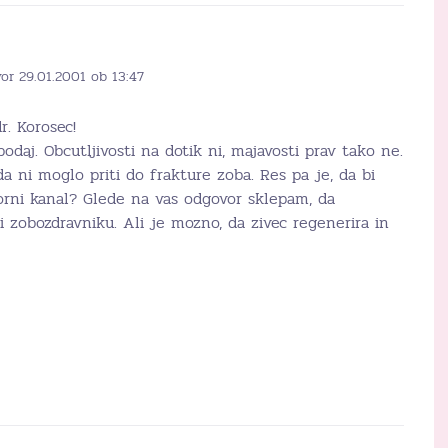
or 29.01.2001 ob 13:47
r. Korosec!
odaj. Obcutljivosti na dotik ni, majavosti prav tako ne.
a ni moglo priti do frakture zoba. Res pa je, da bi
orni kanal? Glede na vas odgovor sklepam, da
i zobozdravniku. Ali je mozno, da zivec regenerira in