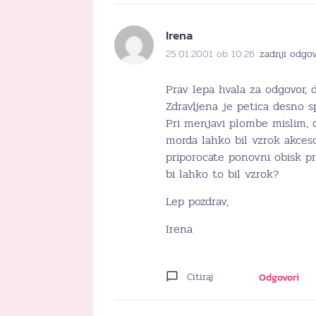
Irena
25.01.2001 ob 10:26
zadnji odgov
Prav lepa hvala za odgovor, d
Zdravljena je petica desno sp
Pri menjavi plombe mislim, d
morda lahko bil vzrok akces
priporocate ponovni obisk pr
bi lahko to bil vzrok?
Lep pozdrav,
Irena
Citiraj
Odgovori