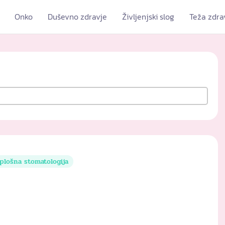
Onko
Duševno zdravje
Življenjski slog
Teža zdra
plošna stomatologija