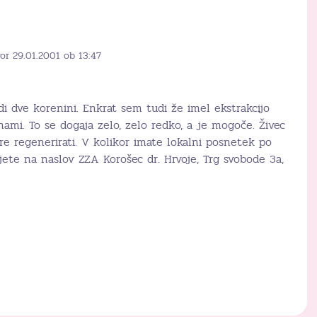
or 29.01.2001 ob 13:47
i dve korenini. Enkrat sem tudi že imel ekstrakcijo
ami. To se dogaja zelo, zelo redko, a je mogoče. Živec
re regenerirati. V kolikor imate lokalni posnetek po
ljete na naslov ZZA Korošec dr. Hrvoje, Trg svobode 3a,