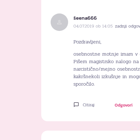
šeena666
04.07.2019 ob 14:05
zadnji odgov
Pozdravljeni,
osebnostne motnje imam v d
Pišem magistrsko nalogo na 
narcistično/mejno osebnostn
kakršnekoli izkušnje in mog
sporočilo.
Citiraj
Odgovori