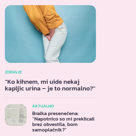
ZDRAVJE
“Ko kihnem, mi uide nekaj
kapljic urina – je to normalno?”
AKTUALNO
Bralka presenečena:
“Napotnico so mi preklicali
brez obvestila, bom
samoplačnik?”