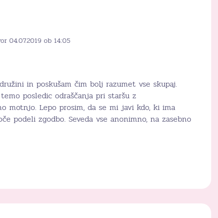
or 04.07.2019 ob 14:05
ružini in poskušam čim bolj razumet vse skupaj.
temo posledic odraščanja pri staršu z
o motnjo. Lepo prosim, da se mi javi kdo, ki ima
oče podeli zgodbo. Seveda vse anonimno, na zasebno