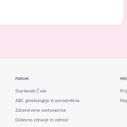
FORUM
PRO
Starševski Čvek
Pri
ABC ginekologije in porodništva
Reg
Zdravstvene svetovalnice
Duševno zdravje in odnosi