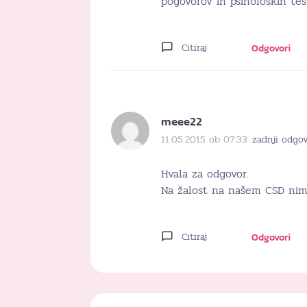
pogovorov in psiholoških tes
Citiraj
Odgovori
meee22
11.05.2015 ob 07:33
zadnji odgov
Hvala za odgovor.
Na žalost na našem CSD nima
Citiraj
Odgovori