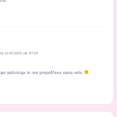
tov.
or 11.05.2015 ob 07:33
jo psihologa in sva prepuščena sama sebi.