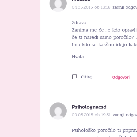
04.05.2015 ob 13:18
zadnji odgov
Zdravo.
Zanima me če je kdo opravlja
če ti naredi samo poročilo?
Ima kdo se kakšno idejo kako
Hvala.
Citiraj
Odgovori
Psiholognacsd
09.05.2015 ob 19:51
zadnji odgo
Psihološko poročilo ti pripra