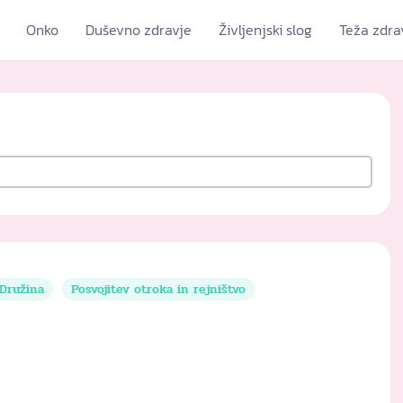
Onko
Duševno zdravje
Življenjski slog
Teža zdra
Družina
Posvojitev otroka in rejništvo