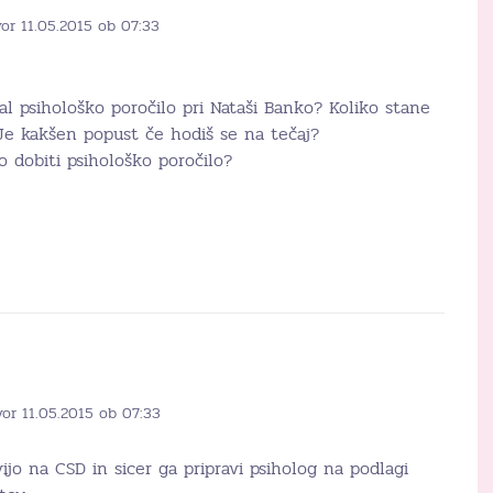
or 11.05.2015 ob 07:33
l psihološko poročilo pri Nataši Banko? Koliko stane
 Je kakšen popust če hodiš se na tečaj?
 dobiti psihološko poročilo?
vor 11.05.2015 ob 07:33
vijo na CSD in sicer ga pripravi psiholog na podlagi