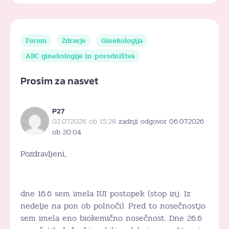
Forum
Zdravje
Ginekologija
ABC ginekologije in porodništva
Prosim za nasvet
P27
02.07.2026 ob 15:28
zadnji odgovor 06.07.2026
ob 20:04
Pozdravljeni,
dne 16.6 sem imela IUI postopek (stop inj. Iz
nedelje na pon ob polnoči). Pred to nosečnostjo
sem imela eno biokemično nosečnost. Dne 26.6