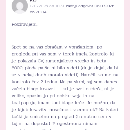
17.07.2026 ob 18:51
zadnji odgovor 06.07.2026
ob 20:04
Pozdravljeni,
Spet se na vas obračam v vprašanjem- po
pregledu pri vas sem v torek imela kontrolo, ki
je pokazala GV, rumenjakovo vrecko in beta
8600, ploda pa še ni bilo videti (dr je dejal, da bi
se v nekaj dneh moralo videti). Naročili so me na
kontrolo čez 2 tedna. Me pa skrbi, saj sem danes
začela blago krvaveti – kri je svetlo rdeča, ni je
veliko, opazim jo pri obisku wcja in na
toal.papirju, imam tudi blage krče. Je možno, da
je kljub krvavitvi nosečnost vseeno ok? Na kateri
točki je smiselno na pregled (trenutno sem v
tujini na dopustu). Progesterona nimam