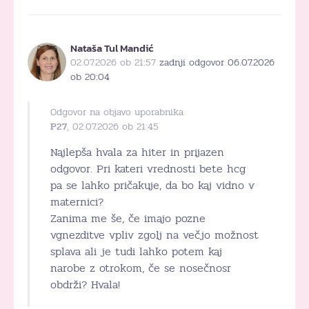
Nataša Tul Mandić
02.07.2026 ob 21:57
zadnji odgovor 06.07.2026
ob 20:04
Odgovor na objavo uporabnika
P27
, 02.07.2026 ob 21:45
Najlepša hvala za hiter in prijazen
odgovor. Pri kateri vrednosti bete hcg
pa se lahko pričakuje, da bo kaj vidno v
maternici?
Zanima me še, če imajo pozne
vgnezditve vpliv zgolj na večjo možnost
splava ali je tudi lahko potem kaj
narobe z otrokom, če se nosečnosr
obdrži? Hvala!