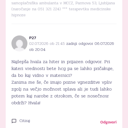
samoplačniška ambulanta v MCCZ, Parmova 53, Ljubljana
(naročanje na 051 321 224) *** terapevtka medicinske
hipnoze
P27
02.07.2026 ob 21:45
zadnji odgovor 06.07.2026
ob 20:04
Najlepša hvala za hiter in prijazen odgovor. Pri
kateri vrednosti bete hcg pa se lahko pričakuje,
da bo kaj vidno v maternici?
Zanima me še, če imajo pozne vgnezditve vpliv
zgolj na večjo možnost splava ali je tudi lahko
potem kaj narobe z otrokom, če se nosečnosr
obdrži? Hvala!
Citiraj
Odgovori