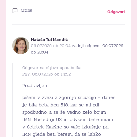
Citiraj
Odgovori
Nataša Tul Mandić
06.07.2026 ob 20:04
zadnji odgovor 06.07.2026
ob 20:04
Odgovor na objavo uporabnika
P27
, 06.07.2026 ob 14:52
Pozdravljeni,
pišem v zvezi z zgornjo situacijo – danes
je bila beta hcg 518, kar se mi zdi
spodbudno, a se še vedno zelo bojim
IMN. Naslednji UZ in odvzem bete imam
v četrtek. Kakšne so vaše izkušnje pri
IMN glede bet, berem, da se lahko