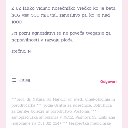
Z UZ lahko vidimo nosečniško vrečko ko je beta
hCG vsaj 500 mIU/ml, zanesljivo pa, ko je nad
1000.
Pri pozni ugnezditivi se ne poveča tveganje za
nepravilnosti v razvoju ploda.
srečno, N
Citiraj
Odgovori
***prof. dr. Nataša Tul Mandić, dr. med., ginekologinja in
porodničarka *** vodja Centra za nosečnice, Bolnišnica
za ženske bolezni in porodništvo Postojna, ***
samoplačniška ambulanta v MCCZ, Parmova 53, Ljubljana
(naročanje na 051 321 224) *** terapevtka medicinske