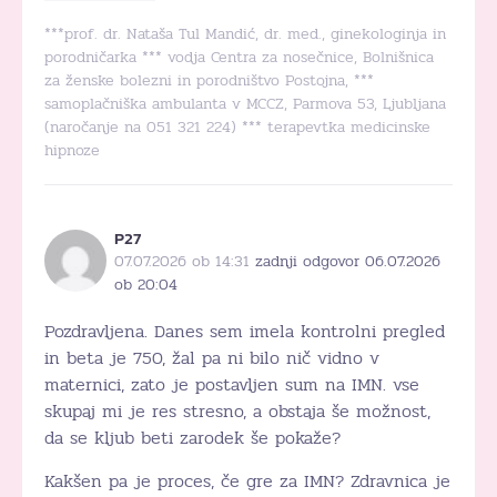
***prof. dr. Nataša Tul Mandić, dr. med., ginekologinja in
porodničarka *** vodja Centra za nosečnice, Bolnišnica
za ženske bolezni in porodništvo Postojna, ***
samoplačniška ambulanta v MCCZ, Parmova 53, Ljubljana
(naročanje na 051 321 224) *** terapevtka medicinske
hipnoze
P27
07.07.2026 ob 14:31
zadnji odgovor 06.07.2026
ob 20:04
Pozdravljena. Danes sem imela kontrolni pregled
in beta je 750, žal pa ni bilo nič vidno v
maternici, zato je postavljen sum na IMN. vse
skupaj mi je res stresno, a obstaja še možnost,
da se kljub beti zarodek še pokaže?
Kakšen pa je proces, če gre za IMN? Zdravnica je