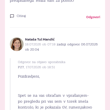
predpisanega. Hvala vam za pomoč!
Citiraj
Odgovori
Nataša Tul Mandić
18.07.2026 ob 07:18
zadnji odgovor 06.07.2026
ob 20:04
Odgovor na objavo uporabnika
P27
, 17.07.2026 ob 18:51
Pozdravljeni,
Spet se na vas obračam v vprašanjem-
po pregledu pri vas sem v torek imela
kontrolo, ki je pokazala GV, rumenjakovo