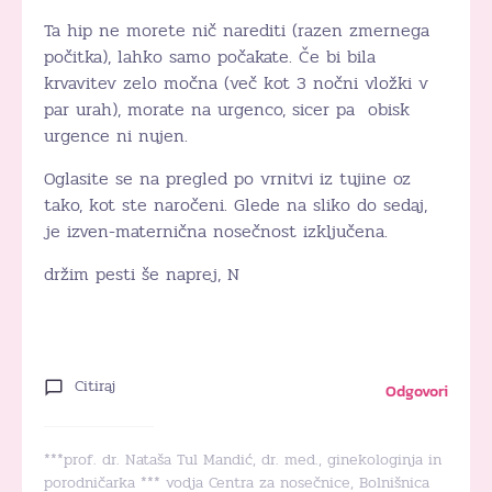
Ta hip ne morete nič narediti (razen zmernega
počitka), lahko samo počakate. Če bi bila
krvavitev zelo močna (več kot 3 nočni vložki v
par urah), morate na urgenco, sicer pa obisk
urgence ni nujen.
Oglasite se na pregled po vrnitvi iz tujine oz
tako, kot ste naročeni. Glede na sliko do sedaj,
je izven-maternična nosečnost izključena.
držim pesti še naprej, N
Citiraj
Odgovori
***prof. dr. Nataša Tul Mandić, dr. med., ginekologinja in
porodničarka *** vodja Centra za nosečnice, Bolnišnica