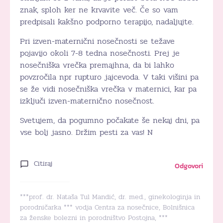
znak, sploh ker ne krvavite več. Če so vam
predpisali kakšno podporno terapijo, nadaljujte.
Pri izven-maternični nosečnosti se težave
pojavijo okoli 7-8 tedna nosečnosti. Prej je
nosečniška vrečka premajhna, da bi lahko
povzročila npr rupturo jajcevoda. V taki višini pa
se že vidi nosečniška vrečka v maternici, kar pa
izključi izven-maternično nosečnost.
Svetujem, da pogumno počakate še nekaj dni, pa
vse bolj jasno. Držim pesti za vas! N
Citiraj
Odgovori
***prof. dr. Nataša Tul Mandić, dr. med., ginekologinja in
porodničarka *** vodja Centra za nosečnice, Bolnišnica
za ženske bolezni in porodništvo Postojna, ***