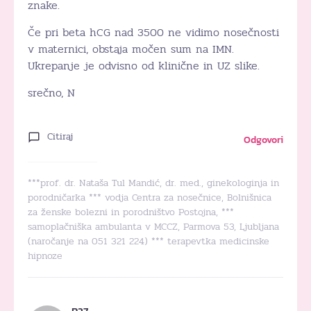
znake.
Če pri beta hCG nad 3500 ne vidimo nosečnosti
v maternici, obstaja močen sum na IMN.
Ukrepanje je odvisno od klinične in UZ slike.
srečno, N
Citiraj
Odgovori
***prof. dr. Nataša Tul Mandić, dr. med., ginekologinja in
porodničarka *** vodja Centra za nosečnice, Bolnišnica
za ženske bolezni in porodništvo Postojna, ***
samoplačniška ambulanta v MCCZ, Parmova 53, Ljubljana
(naročanje na 051 321 224) *** terapevtka medicinske
hipnoze
P27