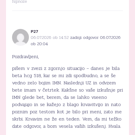
hipnoze
P27
06.07.2026 ob 14:52
zadnji odgovor 06.07.2026
ob 20:04
Pozdravljeni,
pišem v zvezi z zgornjo situacijo – danes je bila
beta hcg 518, kar se mi zdi spodbudno, a se še
vedno zelo bojim IMN. Naslednji UZ in odvzem
bete imam v četrtek. Kakšne so vaše izkušnje pri
IMN glede bet, berem, da se lahko vseeno
podvajajo in se kažejo z blago krvavitvijo in nato
poznim poz testom kot je bilo pri meni, zato me
skrbi. Krvavim ne že en teden. Vem, da mi težko
date odgovor, a bom vesela vaših izkušenj. Hvala.