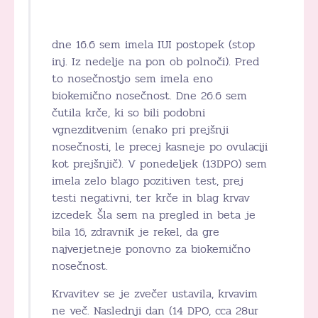
dne 16.6 sem imela IUI postopek (stop
inj. Iz nedelje na pon ob polnoči). Pred
to nosečnostjo sem imela eno
biokemično nosečnost. Dne 26.6 sem
čutila krče, ki so bili podobni
vgnezditvenim (enako pri prejšnji
nosečnosti, le precej kasneje po ovulaciji
kot prejšnjič). V ponedeljek (13DPO) sem
imela zelo blago pozitiven test, prej
testi negativni, ter krče in blag krvav
izcedek. Šla sem na pregled in beta je
bila 16, zdravnik je rekel, da gre
najverjetneje ponovno za biokemično
nosečnost.
Krvavitev se je zvečer ustavila, krvavim
ne več. Naslednji dan (14 DPO, cca 28ur