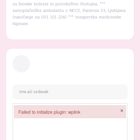
za ženske bolezni in porodništvo Postojna, ***
samoplačniška ambulanta v MCCZ, Parmova 53, Ljubljana
(naročanje na 051 321 224) *** terapevtka medicinske
hipnoze
×
Failed to initialize plugin: wplink
Failed to initialize plugin: wplink