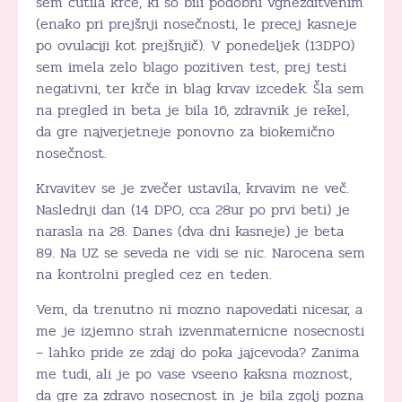
sem čutila krče, ki so bili podobni vgnezditvenim
(enako pri prejšnji nosečnosti, le precej kasneje
po ovulaciji kot prejšnjič). V ponedeljek (13DPO)
sem imela zelo blago pozitiven test, prej testi
negativni, ter krče in blag krvav izcedek. Šla sem
na pregled in beta je bila 16, zdravnik je rekel,
da gre najverjetneje ponovno za biokemično
nosečnost.
Krvavitev se je zvečer ustavila, krvavim ne več.
Naslednji dan (14 DPO, cca 28ur po prvi beti) je
narasla na 28. Danes (dva dni kasneje) je beta
89. Na UZ se seveda ne vidi se nic. Narocena sem
na kontrolni pregled cez en teden.
Vem, da trenutno ni mozno napovedati nicesar, a
me je izjemno strah izvenmaternicne nosecnosti
– lahko pride ze zdaj do poka jajcevoda? Zanima
me tudi, ali je po vase vseeno kaksna moznost,
da gre za zdravo nosecnost in je bila zgolj pozna