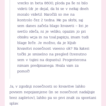
vrecko in beta 8600, ploda pa še ni bilo
videti (dr je dejal, da bi se v nekaj dneh
moralo videti). Naročili so me na
kontrolo čez 2 tedna. Me pa skrbi, saj
sem danes začela blago krvaveti – kri je
svetlo rdeča, ni je veliko, opazim jo pri
obisku wcja in na toal.papirju, imam tudi
blage krče. Je možno, da je kljub
krvavitvi nosečnost vseeno ok? Na kateri
točki je smiselno na pregled (trenutno
sem v tujini na dopustu). Progesterona
nimam predpisanega. Hvala vam za
pomoč!
Ja, v zgodnji nosečnosti so krvavitve lahko
povsem nepojasnjene (in se nosečnost nadaljuje
brez zapletov), lahko pa so prvi znak za spontani
splav.