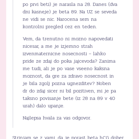
po prvi beti) je narasla na 28. Danes (dva
dni kasneje) je beta 89. Na UZ se seveda
ne vidi se nic. Narocena sem na
kontrolni pregled cez en teden.
Vem, da trenutno ni mozno napovedati
nicesar, a me je izjemno strah
izvenmaternicne nosecnosti – lahko
pride ze zdaj do poka jajcevoda? Zanima
me tudi, ali je po vase vseeno kaksna
moznost, da gre za zdravo nosecnost in
je bila zgolj pozna ugnezditev? Noben
dr do zdaj sicer ni bil pozitiven, mi je pa
taksno povisanje bete (iz 28 na 89 v 40
urah) dalo upanje.
Najlepsa hvala za vas odgovor.
Strinjam se z vami, da je porast beta hCG dober