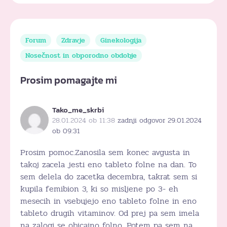
Forum
Zdravje
Ginekologija
Nosečnost in obporodno obdobje
Prosim pomagajte mi
Tako_me_skrbi
28.01.2024 ob 11:38
zadnji odgovor 29.01.2024
ob 09:31
Prosim pomoc.Zanosila sem konec avgusta in
takoj zacela jesti eno tableto folne na dan. To
sem delela do zacetka decembra, takrat sem si
kupila femibion 3, ki so misljene po 3- eh
mesecih in vsebujejo eno tableto folne in eno
tableto drugih vitaminov. Od prej pa sem imela
na zalogi se obicajno folno. Potem pa sem na