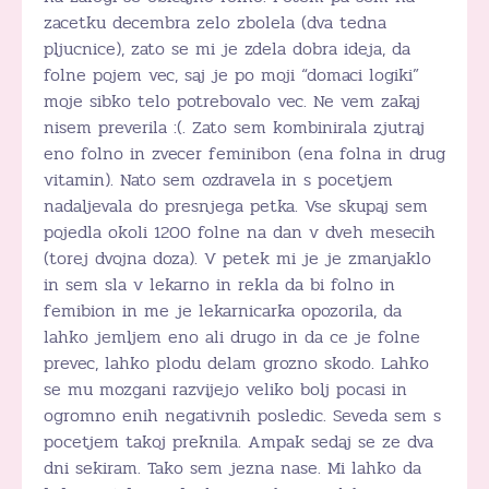
zacetku decembra zelo zbolela (dva tedna
pljucnice), zato se mi je zdela dobra ideja, da
folne pojem vec, saj je po moji “domaci logiki”
moje sibko telo potrebovalo vec. Ne vem zakaj
nisem preverila :(. Zato sem kombinirala zjutraj
eno folno in zvecer feminibon (ena folna in drug
vitamin). Nato sem ozdravela in s pocetjem
nadaljevala do presnjega petka. Vse skupaj sem
pojedla okoli 1200 folne na dan v dveh mesecih
(torej dvojna doza). V petek mi je je zmanjaklo
in sem sla v lekarno in rekla da bi folno in
femibion in me je lekarnicarka opozorila, da
lahko jemljem eno ali drugo in da ce je folne
prevec, lahko plodu delam grozno skodo. Lahko
se mu mozgani razvijejo veliko bolj pocasi in
ogromno enih negativnih posledic. Seveda sem s
pocetjem takoj preknila. Ampak sedaj se ze dva
dni sekiram. Tako sem jezna nase. Mi lahko da