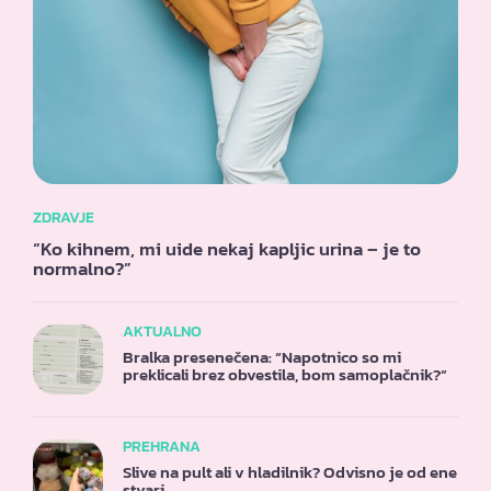
ZDRAVJE
“Ko kihnem, mi uide nekaj kapljic urina – je to
normalno?”
AKTUALNO
Bralka presenečena: “Napotnico so mi
preklicali brez obvestila, bom samoplačnik?”
PREHRANA
Slive na pult ali v hladilnik? Odvisno je od ene
stvari