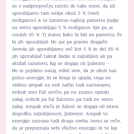
so v nadpovprečju razviti do take mere, da jih
uporabljamo tam nekje okoli 5 % (vseh
možganov) A ni zanimivo najbolj pametni ljudje
na svetu uporabljajo 5 % možganov. Kje pa je
ostalih 95 %. Ti mater, kako bi bili mi pametni, če
bi jih uporabljali. No jaz pa pravim drugače.
Seveda jih uporabljamo več kot 5 % in del 95 %
jih uporabljaš takrat kadar si zaljubljen ali pa
skušaš razumeti, kaj se dogaja ob ljubezni –
No in pojdimo nazaj, rekel sem, da je okoli nas
polno energije, ki se krepi in upada, tega ne
vidimo ampak na nek način tudi zaznavamo,
enkrat smo full srečni, pa ne znamo opisati
zakaj, enkrat pa ful žalostni, pa tudi ne vemo
zakaj. Ampak sreča in žalost se dogaja ob istem
dogodku, zaljubljenost, ljubezen. Ampak to
energijo zaznava tudi druga oseba, temu se reče,
da je prepoznala sebi všečno energijo in te kar