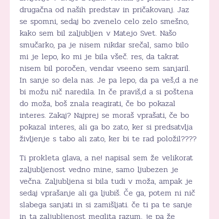
drugačna od naših predstav in pričakovanj. Jaz
se spomni, sedaj bo zvenelo celo zelo smešno,
kako sem bil zaljubljen v Matejo Svet. Našo
smučarko, pa je nisem nikdar srečal, samo bilo
mi je lepo, ko mi je bila všeč. res, da takrat
nisem bil poročen, vendar vseeno sem sanjaril.
In sanje so dela nas. Je pa lepo, da pa veš,d a ne
bi možu nič naredila. In če praviš,d a si poštena
do moža, boš znala reagirati, če bo pokazal
interes. Zakaj? Najprej se moraš vprašati, če bo
pokazal interes, ali ga bo zato, ker si predsatvlja
življenje s tabo ali zato, ker bi te rad položil????
Ti prokleta glava, a ne! napisal sem že velikorat
zaljubljenost vedno mine, samo ljubezen je
večna. Zaljubljena si bila tudi v moža, ampak je
sedaj vprašanje ali ga ljubiš. Če ga, potem ni nič
slabega sanjati in si zamišljati. če ti pa te sanje
in ta zaljubljenost meglita razum, je pa že