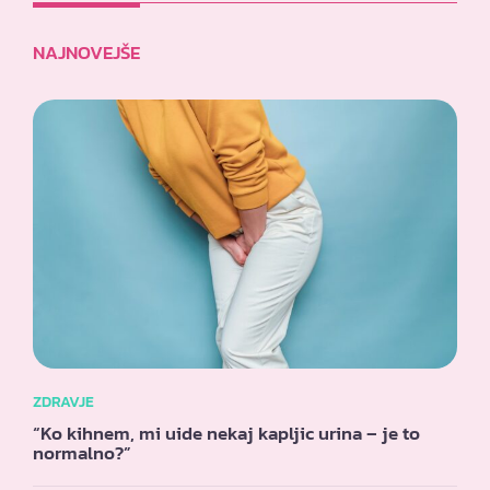
NAJNOVEJŠE
ZDRAVJE
“Ko kihnem, mi uide nekaj kapljic urina – je to
normalno?”