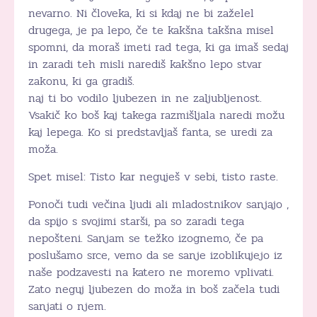
nevarno. Ni človeka, ki si kdaj ne bi zaželel
drugega, je pa lepo, če te kakšna takšna misel
spomni, da moraš imeti rad tega, ki ga imaš sedaj
in zaradi teh misli narediš kakšno lepo stvar
zakonu, ki ga gradiš.
naj ti bo vodilo ljubezen in ne zaljubljenost.
Vsakič ko boš kaj takega razmišljala naredi možu
kaj lepega. Ko si predstavljaš fanta, se uredi za
moža.
Spet misel: Tisto kar neguješ v sebi, tisto raste.
Ponoči tudi večina ljudi ali mladostnikov sanjajo ,
da spijo s svojimi starši, pa so zaradi tega
nepošteni. Sanjam se težko izognemo, če pa
poslušamo srce, vemo da se sanje izoblikujejo iz
naše podzavesti na katero ne moremo vplivati.
Zato neguj ljubezen do moža in boš začela tudi
sanjati o njem.