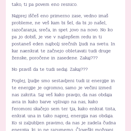
tako, ti pa povem eno resnico.
Najprej iščeš eno primerno zase, vedno imaš
probleme, ne veš kam bi šel, da bi jo našel,
razočaranja, sreča, in spet jovo na novo. No ko
pa jo dobiš, je vse v najlepšem redu in ti
postaneš eden najbolj srečnih ljudi na svetu. In
kar naenkrat te začnejo obletavati tudi druge
ženske, poročene in zasedene. Zakaj???
No praviš da te tudi sedaj. Zakaj???
Poglej, ljudje smo sestavljeni tudi iz energije in
te energije je ogromno, samo je večini izmed
nas zakrita. Saj veš kako pravijo, da nas obdaja
avra in kako barve vplivajo na nas, kako
feromoni skačejo sem ter tja, kako enkrat tista,
enkrat una in tako naprej, energija nas obdaja.
Ko si zaljubljen pravimo, da nas je zadela čudna
energija, ki jo ne razumemo. Človeški možgani