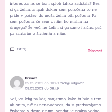
interes zame, se bom sploh lahko zadržala? Res
si ga želim, ampak dokler sem poročena to ne
pride v poštev, do moža želim biti poštena. Pa
sem poštena, če sem z njim ko mislim na
drugega? Še več, ne želim si ga samo fizično, pač
pa sanjarim o življenju z njim.
Citiraj
Odgovori
Primož
09.05.2003 ob 08:40
zadnji odgovor
09.05.2003 ob 08:49
Veš, vsi kdaj pa kdaj sanjarimo, kako bi bilo s tem
ali onim, nič ni nenavadnega, da si predsatvljamo
življenje v dvoje z njim. Vendar je praksa vedno