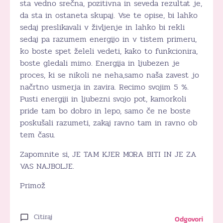
sta vedno srečna, pozitivna in seveda rezultat je,
da sta in ostaneta skupaj. Vse te opise, bi lahko
sedaj preslikavali v življenje in lahko bi rekli
sedaj pa razumem energijo in v tistem primeru,
ko boste spet želeli vedeti, kako to funkcionira,
boste gledali mimo. Energija in ljubezen je
proces, ki se nikoli ne neha,samo naša zavest jo
načrtno usmerja in zavira. Recimo svojim 5 %.
Pusti energiji in ljubezni svojo pot, kamorkoli
pride tam bo dobro in lepo, samo če ne boste
poskušali razumeti, zakaj ravno tam in ravno ob
tem času.
Zapomnite si, JE TAM KJER MORA BITI IN JE ZA
VAS NAJBOLJE.
Primož
Citiraj
Odgovori