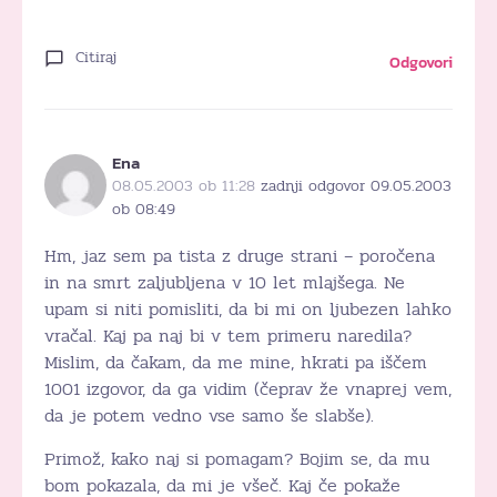
Citiraj
Odgovori
Ena
08.05.2003 ob 11:28
zadnji odgovor 09.05.2003
ob 08:49
Hm, jaz sem pa tista z druge strani – poročena
in na smrt zaljubljena v 10 let mlajšega. Ne
upam si niti pomisliti, da bi mi on ljubezen lahko
vračal. Kaj pa naj bi v tem primeru naredila?
Mislim, da čakam, da me mine, hkrati pa iščem
1001 izgovor, da ga vidim (čeprav že vnaprej vem,
da je potem vedno vse samo še slabše).
Primož, kako naj si pomagam? Bojim se, da mu
bom pokazala, da mi je všeč. Kaj če pokaže