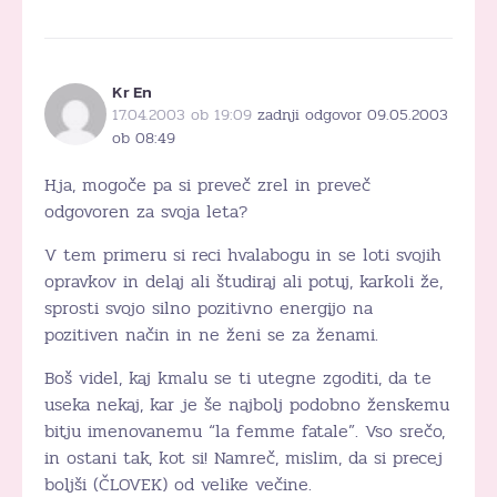
Kr En
17.04.2003 ob 19:09
zadnji odgovor 09.05.2003
ob 08:49
Hja, mogoče pa si preveč zrel in preveč
odgovoren za svoja leta?
V tem primeru si reci hvalabogu in se loti svojih
opravkov in delaj ali študiraj ali potuj, karkoli že,
sprosti svojo silno pozitivno energijo na
pozitiven način in ne ženi se za ženami.
Boš videl, kaj kmalu se ti utegne zgoditi, da te
useka nekaj, kar je še najbolj podobno ženskemu
bitju imenovanemu “la femme fatale”. Vso srečo,
in ostani tak, kot si! Namreč, mislim, da si precej
boljši (ČLOVEK) od velike večine.