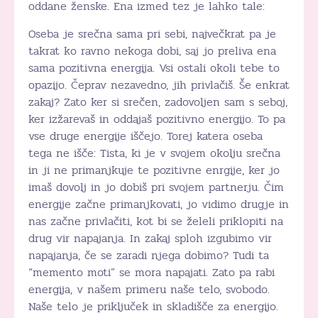
oddane ženske. Ena izmed tez je lahko tale:
Oseba je srečna sama pri sebi, največkrat pa je
takrat ko ravno nekoga dobi, saj jo preliva ena
sama pozitivna energija. Vsi ostali okoli tebe to
opazijo. Čeprav nezavedno, jih privlačiš. Še enkrat
zakaj? Zato ker si srečen, zadovoljen sam s seboj,
ker izžarevaš in oddajaš pozitivno energijo. To pa
vse druge energije iščejo. Torej katera oseba
tega ne išče: Tista, ki je v svojem okolju srečna
in ji ne primanjkuje te pozitivne enrgije, ker jo
imaš dovolj in jo dobiš pri svojem partnerju. Čim
energije začne primanjkovati, jo vidimo drugje in
nas začne privlačiti, kot bi se želeli priklopiti na
drug vir napajanja. In zakaj sploh izgubimo vir
napajanja, če se zaradi njega dobimo? Tudi ta
“memento moti” se mora napajati. Zato pa rabi
energija, v našem primeru naše telo, svobodo.
Naše telo je priključek in skladišče za energijo.