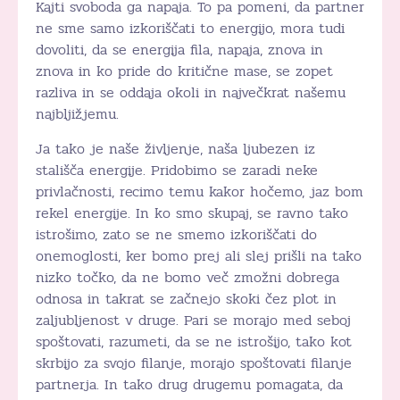
Kajti svoboda ga napaja. To pa pomeni, da partner
ne sme samo izkoriščati to energijo, mora tudi
dovoliti, da se energija fila, napaja, znova in
znova in ko pride do kritične mase, se zopet
razliva in se oddaja okoli in največkrat našemu
najbljižjemu.
Ja tako je naše življenje, naša ljubezen iz
stališča energije. Pridobimo se zaradi neke
privlačnosti, recimo temu kakor hočemo, jaz bom
rekel energije. In ko smo skupaj, se ravno tako
istrošimo, zato se ne smemo izkoriščati do
onemoglosti, ker bomo prej ali slej prišli na tako
nizko točko, da ne bomo več zmožni dobrega
odnosa in takrat se začnejo skoki čez plot in
zaljubljenost v druge. Pari se morajo med seboj
spoštovati, razumeti, da se ne istrošijo, tako kot
skrbijo za svojo filanje, morajo spoštovati filanje
partnerja. In tako drug drugemu pomagata, da