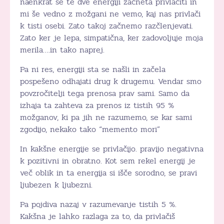
naenkrat se te dve energiji začneta privlačiti in
mi še vedno z možgani ne vemo, kaj nas privlači
k tisti osebi. Zato takoj začnemo razčlenjevati.
Zato ker je lepa, simpatična, ker zadovoljuje moja
merila….in tako naprej.
Pa ni res, energiji sta se našli in začela
pospešeno odhajati drug k drugemu. Vendar smo
povzročitelji tega prenosa prav sami. Samo da
izhaja ta zahteva za prenos iz tistih 95 %
možganov, ki pa jih ne razumemo, se kar sami
zgodijo, nekako tako “memento mori”
In kakšne energije se privlačijo. pravijo negativna
k pozitivni in obratno. Kot sem rekel energij je
več oblik in ta energija si išče sorodno, se pravi
ljubezen k ljubezni.
Pa pojdiva nazaj v razumevanje tistih 5 %.
Kakšna je lahko razlaga za to, da privlačiš