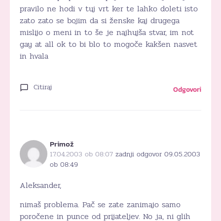
pravilo ne hodi v tuj vrt ker te lahko doleti isto
zato zato se bojim da si ženske kaj drugega
mislijo o meni in to še je najhujša stvar, im not
gay at all ok to bi blo to mogoče kakšen nasvet
in hvala
Citiraj
Odgovori
Primož
17.04.2003 ob 08:07
zadnji odgovor 09.05.2003
ob 08:49
Aleksander,
nimaš problema. Pač se zate zanimajo samo
poročene in punce od prijateljev. No ja, ni glih