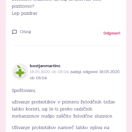
pozitivno?
Lep pozdrav
Citiraj
Odgovori
bostjanmartinc
18.05.2020 ob 06:04
zadnji odgovor 18.05.2020
ob 06:04
Spoštovani,
uživanje probiotikov v primeru želodčnih težav
lahko koristi, saj le-ti preko različnih
mehanizmov nudijo zaščito želodčne sluznice.
Uživanje probiotikov namreč lahko vpliva na