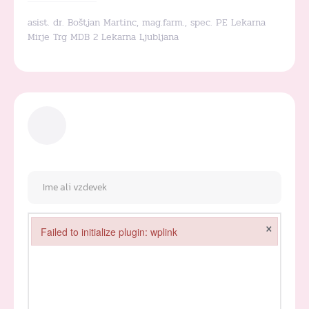
asist. dr. Boštjan Martinc, mag.farm., spec. PE Lekarna
Mirje Trg MDB 2 Lekarna Ljubljana
×
Failed to initialize plugin: wplink
Failed to initialize plugin: wplink