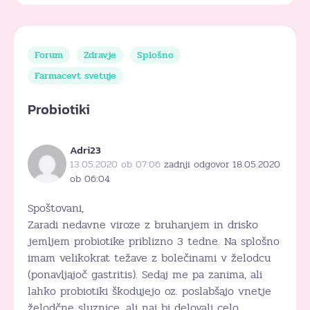
Forum
Zdravje
Splošno
Farmacevt svetuje
Probiotiki
Adri23
13.05.2020 ob 07:06
zadnji odgovor 18.05.2020
ob 06:04
Spoštovani,
Zaradi nedavne viroze z bruhanjem in drisko
jemljem probiotike priblizno 3 tedne. Na splošno
imam velikokrat težave z bolečinami v želodcu
(ponavljajoč gastritis). Sedaj me pa zanima, ali
lahko probiotiki škodujejo oz. poslabšajo vnetje
želodčne sluznice, ali naj bi delovali celo