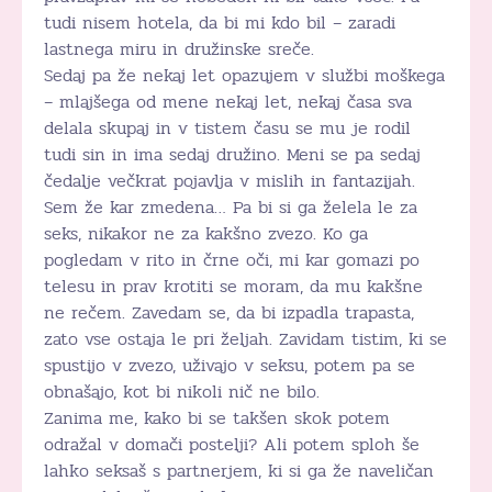
tudi nisem hotela, da bi mi kdo bil – zaradi
lastnega miru in družinske sreče.
Sedaj pa že nekaj let opazujem v službi moškega
– mlajšega od mene nekaj let, nekaj časa sva
delala skupaj in v tistem času se mu je rodil
tudi sin in ima sedaj družino. Meni se pa sedaj
čedalje večkrat pojavlja v mislih in fantazijah.
Sem že kar zmedena… Pa bi si ga želela le za
seks, nikakor ne za kakšno zvezo. Ko ga
pogledam v rito in črne oči, mi kar gomazi po
telesu in prav krotiti se moram, da mu kakšne
ne rečem. Zavedam se, da bi izpadla trapasta,
zato vse ostaja le pri željah. Zavidam tistim, ki se
spustijo v zvezo, uživajo v seksu, potem pa se
obnašajo, kot bi nikoli nič ne bilo.
Zanima me, kako bi se takšen skok potem
odražal v domači postelji? Ali potem sploh še
lahko seksaš s partnerjem, ki si ga že naveličan