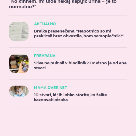
“Ko kihnem, mi uide nekaj kapljic urina – je to
normalno?”
AKTUALNO
Bralka presenečena: “Napotnico so mi
preklicali brez obvestila, bom samoplačnik?”
PREHRANA
Slive na pult ali v hladilnik? Odvisno je od ene
stvari
MAMA.OVER.NET
10 stvari, ki jih lahko storite, ko želite
kaznovati otroka