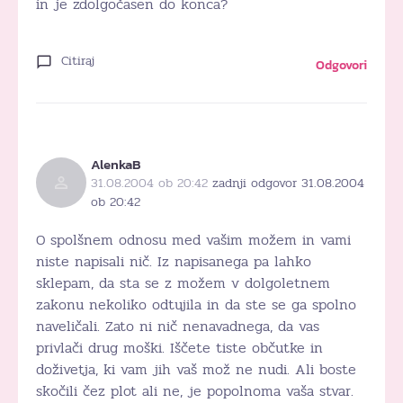
in je zdolgočasen do konca?
Citiraj
Odgovori
AlenkaB
31.08.2004 ob 20:42
zadnji odgovor 31.08.2004
ob 20:42
O spolšnem odnosu med vašim možem in vami
niste napisali nič. Iz napisanega pa lahko
sklepam, da sta se z možem v dolgoletnem
zakonu nekoliko odtujila in da ste se ga spolno
naveličali. Zato ni nič nenavadnega, da vas
privlači drug moški. Iščete tiste občutke in
doživetja, ki vam jih vaš mož ne nudi. Ali boste
skočili čez plot ali ne, je popolnoma vaša stvar.