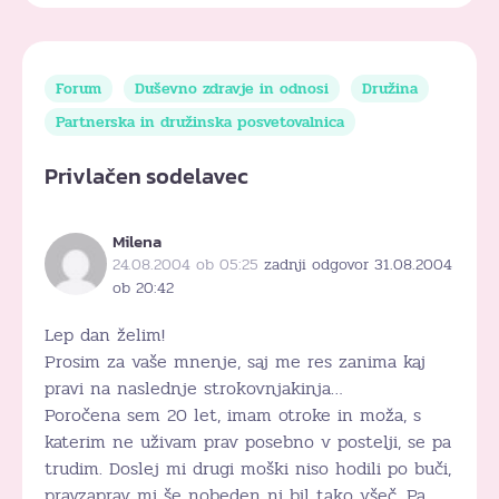
Forum
Duševno zdravje in odnosi
Družina
Partnerska in družinska posvetovalnica
Privlačen sodelavec
Milena
24.08.2004 ob 05:25
zadnji odgovor 31.08.2004
ob 20:42
Lep dan želim!
Prosim za vaše mnenje, saj me res zanima kaj
pravi na naslednje strokovnjakinja…
Poročena sem 20 let, imam otroke in moža, s
katerim ne uživam prav posebno v postelji, se pa
trudim. Doslej mi drugi moški niso hodili po buči,
pravzaprav mi še nobeden ni bil tako všeč. Pa