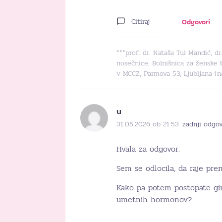
Citiraj
Odgovori
***prof. dr. Nataša Tul Mandić, d
nosečnice, Bolnišnica za ženske 
v MCCZ, Parmova 53, Ljubljana (
u
31.05.2026 ob 21:53
zadnji odgo
Hvala za odgovor.
Sem se odlocila, da raje pr
Kako pa potem postopate gin
umetnih hormonov?