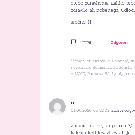
glede zdravljenja. Lahko pr
zdravilo ali nobenega. Odloč
srečno, N
Citiraj
Odgovori
***prof. dr. Nataša Tul Mandić, d
nosečnice, Bolnišnica za ženske 
v MCCZ, Parmova 53, Ljubljana (
u
01.06.2026 ob 22:02
zadnji odgo
Zanima me se, ali po cca 3,
kakrsnokoli krvavitev ali je