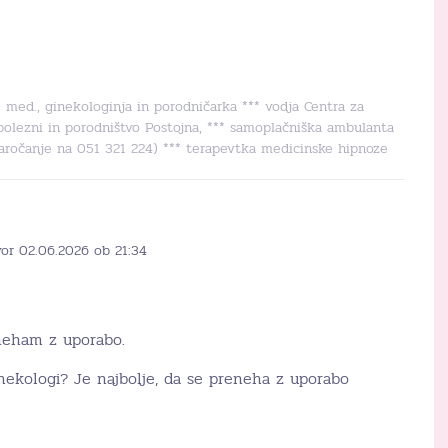
r. med., ginekologinja in porodničarka *** vodja Centra za
bolezni in porodništvo Postojna, *** samoplačniška ambulanta
naročanje na 051 321 224) *** terapevtka medicinske hipnoze
vor 02.06.2026 ob 21:34
eneham z uporabo.
ekologi? Je najbolje, da se preneha z uporabo