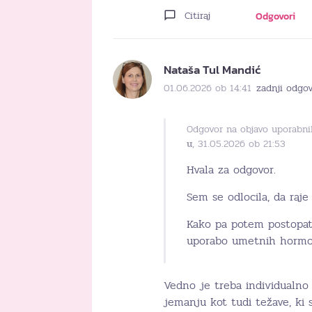
Citiraj
Odgovori
Nataša Tul Mandić
01.06.2026 ob 14:41
zadnji odgo
Odgovor na objavo uporabni
u
, 31.05.2026 ob 21:53
Hvala za odgovor.
Sem se odlocila, da raj
Kako pa potem postopate
uporabo umetnih horm
Vedno je treba individualno o
jemanju kot tudi težave, ki s