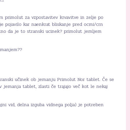
ka
m primolut za vzpostavitev krvavitve in zelje po
je pojavilo kar naenkrat bliskanje pred ocmi/crn
no da je to stranski ucinek? primolut jemljem
jemanjem??
transki učinek ob jemanju Primolut Nor tablet. Če se
v jemanja tablet, zlasti če trajajo več kot le nekaj
jni vid, delna izguba vidnega polja) je potreben