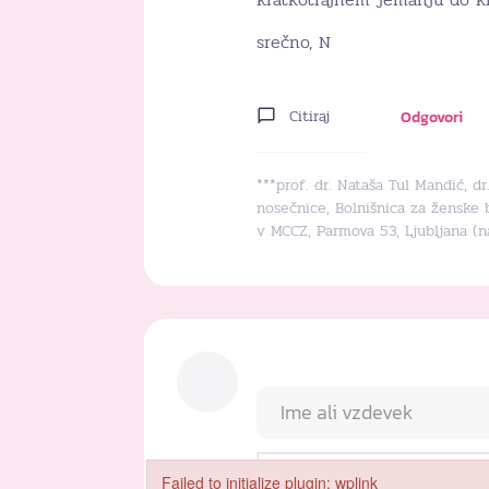
srečno, N
Citiraj
Odgovori
***prof. dr. Nataša Tul Mandić, d
nosečnice, Bolnišnica za ženske 
v MCCZ, Parmova 53, Ljubljana (
Failed to initialize plugin: wplink