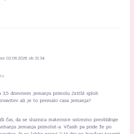
vor 02.06.2026 ob 21:34
ka
ca 3,5 dnevnem jemanju primolu 2x1tbl sploh
krvavitev ali je to premalo casa jemanja?
jši čas, da se sluznica maternice ustrezno preoblikuje
enehanju jemanja primolut-a. Včasih pa pride že po
avitve, ki se lahko pojavi 2-14 dni po končani terapiji.