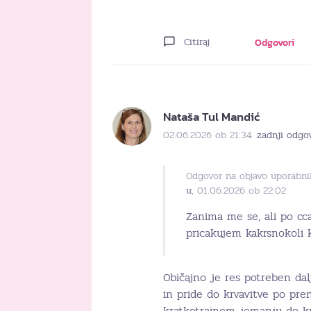
Citiraj
Odgovori
Nataša Tul Mandić
02.06.2026 ob 21:34
zadnji odgo
Odgovor na objavo uporabni
u
, 01.06.2026 ob 22:02
Zanima me se, ali po c
pricakujem kakrsnokoli 
Običajno je res potreben dal
in pride do krvavitve po pr
kratkotrajnem jemanju do krv