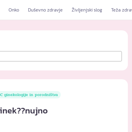
Onko
Duševno zdravje
Življenjski slog
Teža zdra
C ginekologije in porodništva
cinek??nujno