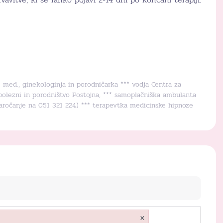
r. med., ginekologinja in porodničarka *** vodja Centra za
bolezni in porodništvo Postojna, *** samoplačniška ambulanta
naročanje na 051 321 224) *** terapevtka medicinske hipnoze
×