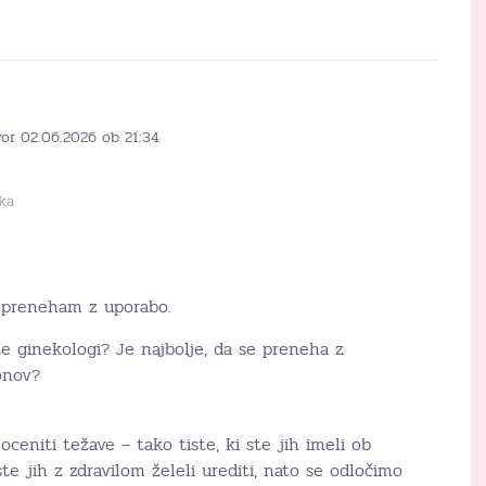
vor 02.06.2026 ob 21:34
ka
e preneham z uporabo.
 ginekologi? Je najbolje, da se preneha z
onov?
ceniti težave – tako tiste, ki ste jih imeli ob
te jih z zdravilom želeli urediti, nato se odločimo