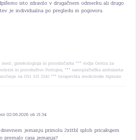
edpišemo isto zdravilo v drugačnem odmerku ali drugo
itev je individualna po pregledu in pogovoru.
r. med., ginekologinja in porodničarka *** vodja Centra za
bolezni in porodništvo Postojna, *** samoplačniška ambulanta
naročanje na 051 321 224) *** terapevtka medicinske hipnoze
vor 02.06.2026 ob 21:34
5 dnevnem jemanju primolu 2x1tbl sploh pricakujem
 to premalo casa jemanja?