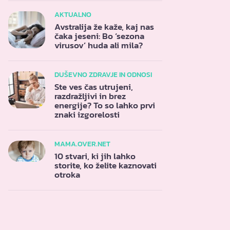
AKTUALNO
Avstralija že kaže, kaj nas
čaka jeseni: Bo ‘sezona
virusov’ huda ali mila?
DUŠEVNO ZDRAVJE IN ODNOSI
Ste ves čas utrujeni,
razdražljivi in brez
energije? To so lahko prvi
znaki izgorelosti
MAMA.OVER.NET
10 stvari, ki jih lahko
storite, ko želite kaznovati
otroka