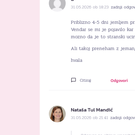
31.05.2026 ob 18:23
zadnji odgo
Priblizno 4-5 dni jemljem pr
Vendar se mi je pojavilo ka
mozno da je to stranski uci
Ali takoj preneham z jema
hvala
Citiraj
Odgovori
Nataša Tul Mandić
31.05.2026 ob 21:41
zadnji odgov