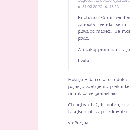
Odgovor na objavo uporabni
u
, 31.05.2026 ob 18:23
Priblizno 4-5 dni jemlje
zanositvi. Vendar se mi 
plavajoc madez… Je moz
prvic.
Ali takoj preneham z 
hvala
Motnje vida so zelo redek s
pojavijo, svetujemo prekinite
minut oz se ponavljajo.
Ob pojavu težjih motenj (dvo
takojšen obisk pri zdravniku.
srečno, N