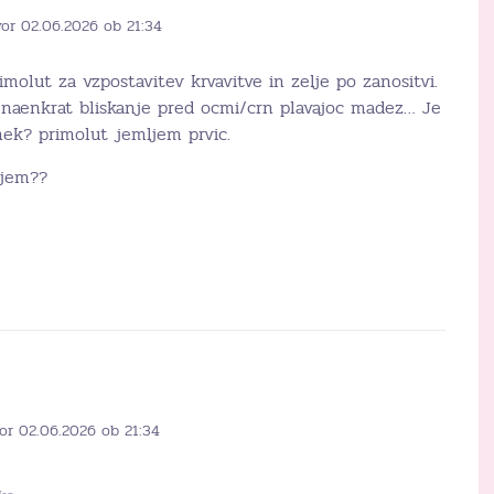
vor 02.06.2026 ob 21:34
imolut za vzpostavitev krvavitve in zelje po zanositvi.
r naenkrat bliskanje pred ocmi/crn plavajoc madez… Je
nek? primolut jemljem prvic.
njem??
or 02.06.2026 ob 21:34