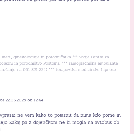
r. med., ginekologinja in porodničarka *** vodja Centra za
bolezni in porodništvo Postojna, *** samoplačniška ambulanta
naročanje na 051 321 224) *** terapevtka medicinske hipnoze
or 22.05.2026 ob 12:44
 vprasat ne vem kako to pojasnit da nima kdo pome in
išejo Zakaj pa z dojenčkom ne bi mogla na avtobus ob
i