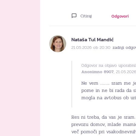
Citiraj
Odgovori
Nataša Tul Mandić
21.05.2026 ob 20:30
zadnji odgo
Odgovor na objavo uporabni
Anonimno 8907
, 21.05.202
Ne vem ….….. sram me j
pome in ne bi rada da s
mogla na avtobus ob uri
Res ni treba, da vas je sram
prevozu domov, mlade mamic
več pomoči pri vsakodnevnih 