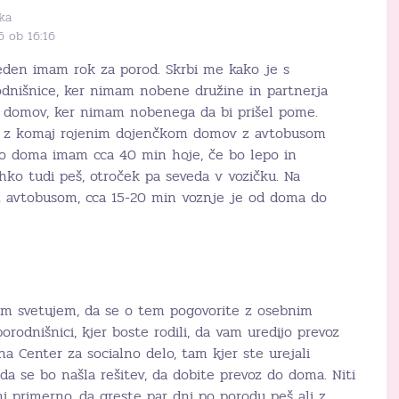
ka
6 ob 16:16
 teden imam rok za porod. Skrbi me kako je s
dnišnice, ker nimam nobene družine in partnerja
domov, ker nimam nobenega da bi prišel pome.
m z komaj rojenim dojenčkom domov z avtobusom
do doma imam cca 40 min hoje, če bo lepo in
hko tudi peš, otroček pa seveda v vozičku. Na
 avtobusom, cca 15-20 min voznje je od doma do
am svetujem, da se o tem pogovorite z osebnim
rodnišnici, kjer boste rodili, da vam uredijo prevoz
a Center za socialno delo, tam kjer ste urejali
da se bo našla rešitev, da dobite prevoz do doma. Niti
ni primerno, da greste par dni po porodu peš ali z