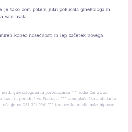
e je tako bom potem jutri poklicala ginekologa in
sa vam hvala
 miren konec nosečnosti in lep začetek novega
r. med., ginekologinja in porodničarka *** vodja Centra za
bolezni in porodništvo Postojna, *** samoplačniška ambulanta
naročanje na 051 321 224) *** terapevtka medicinske hipnoze