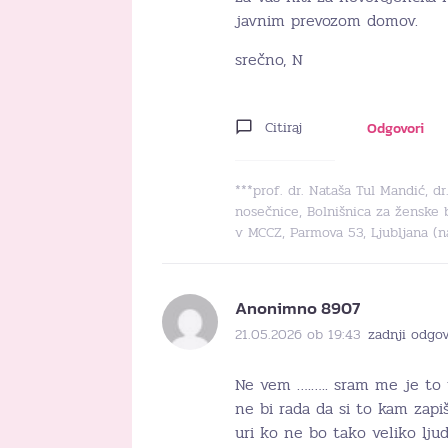
javnim prevozom domov.
srečno, N
Citiraj
Odgovori
***prof. dr. Nataša Tul Mandić, d
nosečnice, Bolnišnica za ženske 
v MCCZ, Parmova 53, Ljubljana (
Anonimno 8907
21.05.2026 ob 19:43
zadnji odgov
Ne vem ….….. sram me je to
ne bi rada da si to kam zap
uri ko ne bo tako veliko ljud