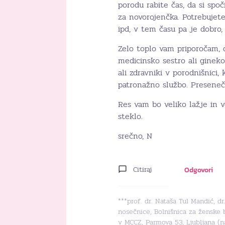
porodu rabite čas, da si spoč
za novorojenčka. Potrebujete
ipd, v tem času pa je dobro,
Zelo toplo vam priporočam, 
medicinsko sestro ali gineko
ali zdravniki v porodnišnici,
patronažno službo. Preseneč
Res vam bo veliko lažje in 
steklo.
srečno, N
Citiraj
Odgovori
***prof. dr. Nataša Tul Mandić, d
nosečnice, Bolnišnica za ženske 
v MCCZ, Parmova 53, Ljubljana (