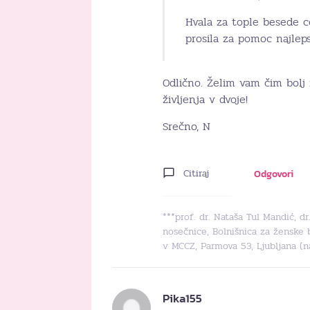
Hvala za tople besede c
prosila za pomoc najlep
Odlično. Želim vam čim bolj
življenja v dvoje!
Srečno, N
Citiraj
Odgovori
***prof. dr. Nataša Tul Mandić, d
nosečnice, Bolnišnica za ženske 
v MCCZ, Parmova 53, Ljubljana (
Pika155