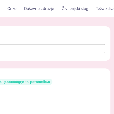
Onko
Duševno zdravje
Življenjski slog
Teža zdra
C ginekologije in porodništva