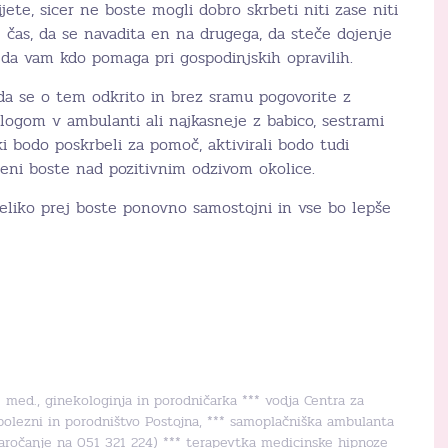
ijete, sicer ne boste mogli dobro skrbeti niti zase niti
 čas, da se navadita en na drugega, da steče dojenje
 da vam kdo pomaga pri gospodinjskih opravilih.
da se o tem odkrito in brez sramu pogovorite z
logom v ambulanti ali najkasneje z babico, sestrami
 ki bodo poskrbeli za pomoč, aktivirali bodo tudi
eni boste nad pozitivnim odzivom okolice.
veliko prej boste ponovno samostojni in vse bo lepše
r. med., ginekologinja in porodničarka *** vodja Centra za
bolezni in porodništvo Postojna, *** samoplačniška ambulanta
naročanje na 051 321 224) *** terapevtka medicinske hipnoze