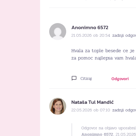
Anonimno 6572
21.05.2026 ob 20:54
zadnji odgo
Hvala za tople besede ce je 
za pomoc najlepsa vam hval
Citiraj
Odgovori
Nataša Tul Mandić
22.05.2026 ob 07:10
zadnji odgo
Odgovor na objavo uporabni
Anonimno 6572
, 21.05.202