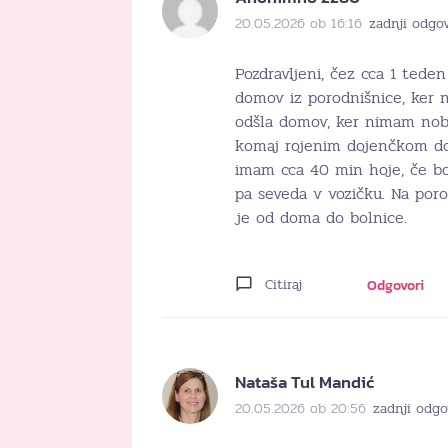
20.05.2026 ob 16:16
zadnji odgo
Pozdravljeni, čez cca 1 ted
domov iz porodnišnice, ker
odšla domov, ker nimam nobe
komaj rojenim dojenčkom d
imam cca 40 min hoje, če bo
pa seveda v vozičku. Na por
je od doma do bolnice.
Citiraj
Odgovori
Nataša Tul Mandić
20.05.2026 ob 20:56
zadnji odgo