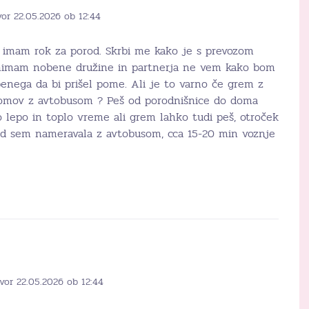
vor 22.05.2026 ob 12:44
en imam rok za porod. Skrbi me kako je s prevozom
 nimam nobene družine in partnerja ne vem kako bom
nega da bi prišel pome. Ali je to varno če grem z
omov z avtobusom ? Peš od porodnišnice do doma
 lepo in toplo vreme ali grem lahko tudi peš, otroček
od sem nameravala z avtobusom, cca 15-20 min voznje
vor 22.05.2026 ob 12:44