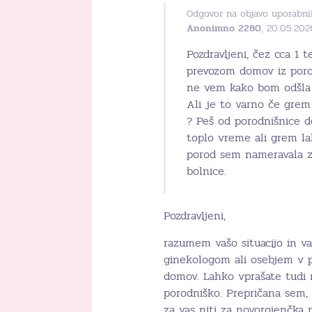
Odgovor na objavo uporabni
Anonimno 2280
, 20.05.202
Pozdravljeni, čez cca 1
prevozom domov iz poro
ne vem kako bom odšla 
Ali je to varno če gre
? Peš od porodnišnice 
toplo vreme ali grem la
porod sem nameravala z
bolnice.
Pozdravljeni,
razumem vašo situacijo in v
ginekologom ali osebjem v po
domov. Lahko vprašate tudi n
porodniško. Prepričana sem, 
za vas niti za novorojenčka 