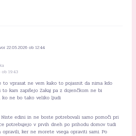
vor 22.05.2026 ob 12:44
ka
6 ob 19:43
e to vprasat ne vem kako to pojasnit da nima kdo
i to kam zapišejo Zakaj pa z dojenčkom ne bi
 ko ne bo tako veliko ljudi
. Niste edini in ne boste potrebovali samo pomoči pri
e potrebujejo v prvih dneh po prihodu domov tudi
opravili, ker ne morete vsega opraviti sami. Po