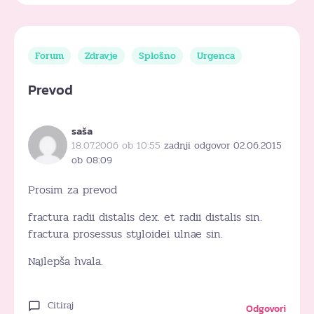
Forum
Zdravje
Splošno
Urgenca
Prevod
saša
18.07.2006 ob 10:55
zadnji odgovor 02.06.2015
ob 08:09
Prosim za prevod
fractura radii distalis dex. et radii distalis sin.
fractura prosessus styloidei ulnae sin.
Najlepša hvala.
Citiraj
Odgovori