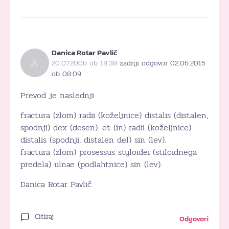
Danica Rotar Pavlič
20.07.2006 ob 18:38
zadnji odgovor 02.06.2015
ob 08:09
Prevod je naslednji
fractura (zlom) radii (koželjnice) distalis (distalen,
spodnji) dex (desen). et (in) radii (koželjnice)
distalis (spodnji, distalen del) sin (lev).
fractura (zlom) prosessus styloidei (stiloidnega
predela) ulnae (podlahtnice) sin (lev).
Danica Rotar Pavlič
Citiraj
Odgovori