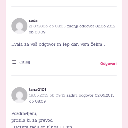
saša
21.07.2006 ob 08:05
zadnji odgovor 02.06.2015
ob 08:09
Hvala za vaš odgovor in lep dan vam želim .
Citiraj
Odgovori
lana0101
19.05.2015 ob 09:12
zadnji odgovor 02.06.2015
ob 08:09
Pozdravljeni,
prosila bi za prevod.
Fractura radii et ulnea LT sin.