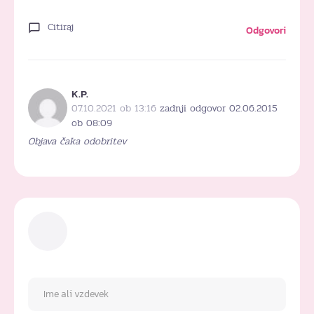
Citiraj
Odgovori
K.P.
07.10.2021 ob 13:16
zadnji odgovor 02.06.2015
ob 08:09
Objava čaka odobritev