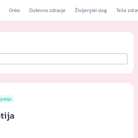
Onko
Duševno zdravje
Življenjski slog
Teža zdra
atija
tija