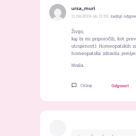
ursa_muri
11.08.2019 ob 11:55
zadnji odgov
Živijo,
kaj bi mi priporočili, kot p
utrujenost). Homeopatskih zd
homeopatska zdravila jemlje
Hvala.
Citiraj
Odgovori