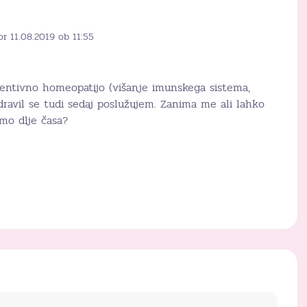
or 11.08.2019 ob 11:55
reventivno homeopatijo (višanje imunskega sistema,
ravil se tudi sedaj poslužujem. Zanima me ali lahko
mo dlje časa?