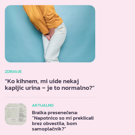
ZDRAVJE
“Ko kihnem, mi uide nekaj
kapljic urina – je to normalno?”
AKTUALNO
Bralka presenečena:
“Napotnico so mi preklicali
brez obvestila, bom
samoplačnik?”