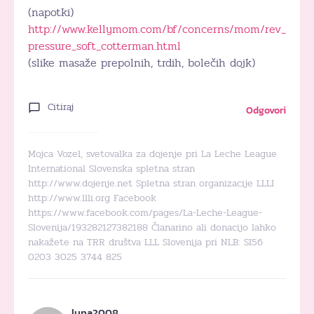
(napotki)
http://www.kellymom.com/bf/concerns/mom/rev_
pressure_soft_cotterman.html
(slike masaže prepolnih, trdih, bolečih dojk)
Citiraj
Odgovori
Mojca Vozel, svetovalka za dojenje pri La Leche League
International Slovenska spletna stran
http://www.dojenje.net Spletna stran organizacije LLLI
http://www.llli.org Facebook
https://www.facebook.com/pages/La-Leche-League-
Slovenija/193282127382188 Članarino ali donacijo lahko
nakažete na TRR društva LLL Slovenija pri NLB: SI56
0203 3025 3744 825
luna2008