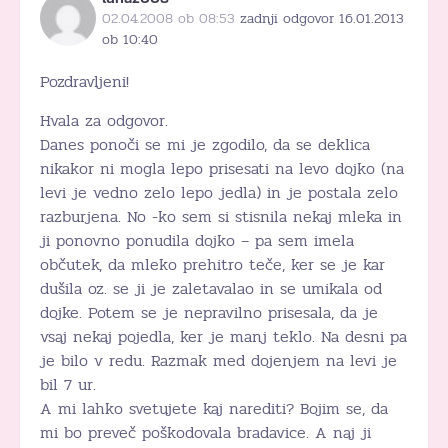
02.04.2008 ob 08:53
zadnji odgovor 16.01.2013
ob 10:40
Pozdravljeni!
Hvala za odgovor.
Danes ponoči se mi je zgodilo, da se deklica
nikakor ni mogla lepo prisesati na levo dojko (na
levi je vedno zelo lepo jedla) in je postala zelo
razburjena. No -ko sem si stisnila nekaj mleka in
ji ponovno ponudila dojko – pa sem imela
občutek, da mleko prehitro teče, ker se je kar
dušila oz. se ji je zaletavalao in se umikala od
dojke. Potem se je nepravilno prisesala, da je
vsaj nekaj pojedla, ker je manj teklo. Na desni pa
je bilo v redu. Razmak med dojenjem na levi je
bil 7 ur.
A mi lahko svetujete kaj narediti? Bojim se, da
mi bo preveč poškodovala bradavice. A naj ji