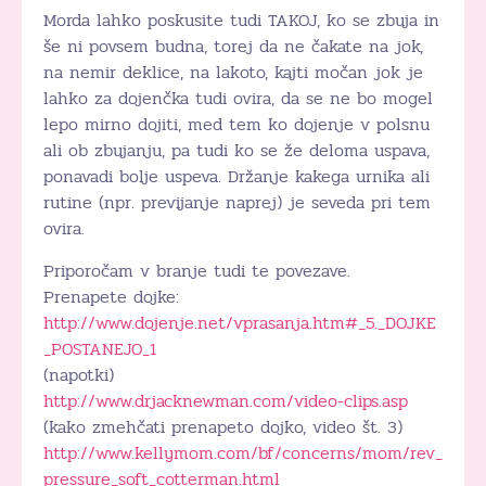
Morda lahko poskusite tudi TAKOJ, ko se zbuja in
še ni povsem budna, torej da ne čakate na jok,
na nemir deklice, na lakoto, kajti močan jok je
lahko za dojenčka tudi ovira, da se ne bo mogel
lepo mirno dojiti, med tem ko dojenje v polsnu
ali ob zbujanju, pa tudi ko se že deloma uspava,
ponavadi bolje uspeva. Držanje kakega urnika ali
rutine (npr. previjanje naprej) je seveda pri tem
ovira.
Priporočam v branje tudi te povezave.
Prenapete dojke:
http://www.dojenje.net/vprasanja.htm#_5._DOJKE
_POSTANEJO_1
(napotki)
http://www.drjacknewman.com/video-clips.asp
(kako zmehčati prenapeto dojko, video št. 3)
http://www.kellymom.com/bf/concerns/mom/rev_
pressure_soft_cotterman.html