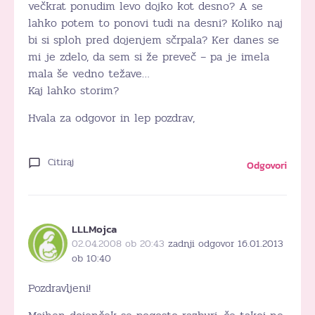
večkrat ponudim levo dojko kot desno? A se
lahko potem to ponovi tudi na desni? Koliko naj
bi si sploh pred dojenjem sčrpala? Ker danes se
mi je zdelo, da sem si že preveč – pa je imela
mala še vedno težave…
Kaj lahko storim?
Hvala za odgovor in lep pozdrav,
Citiraj
Odgovori
LLLMojca
02.04.2008 ob 20:43
zadnji odgovor 16.01.2013
ob 10:40
Pozdravljeni!