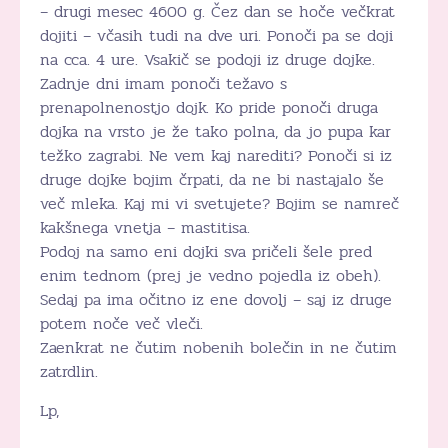
– drugi mesec 4600 g. Čez dan se hoče večkrat
dojiti – včasih tudi na dve uri. Ponoči pa se doji
na cca. 4 ure. Vsakič se podoji iz druge dojke.
Zadnje dni imam ponoči težavo s
prenapolnenostjo dojk. Ko pride ponoči druga
dojka na vrsto je že tako polna, da jo pupa kar
težko zagrabi. Ne vem kaj narediti? Ponoči si iz
druge dojke bojim črpati, da ne bi nastajalo še
več mleka. Kaj mi vi svetujete? Bojim se namreč
kakšnega vnetja – mastitisa.
Podoj na samo eni dojki sva pričeli šele pred
enim tednom (prej je vedno pojedla iz obeh).
Sedaj pa ima očitno iz ene dovolj – saj iz druge
potem noče več vleči.
Zaenkrat ne čutim nobenih bolečin in ne čutim
zatrdlin.
Lp,