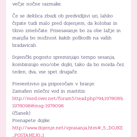
večje nočne razmake.
Če se deklica zbudi ob predvidljivi uri, lahko
črpate tudi malo pred dojenjem, da kolobar in
tkivo zmehčate. Prisesavanje bo za obe lažje in
manjša bo možnost kakih poškodb na vaših
bradavicah.
Dojenčki pogosto spreminjajo tempo sesanja,
kombinirajo eno/obe dojki, tako da bo morda čez
teden, dva, vse spet drugače.
Preventivno pa priporočam v branje:
Zamašen mlečni vod in mastitis:
http://med.over.net/forum5/read.php?94,1978089,
1978098#msg-1978098
(članek)
Prenapete dojke:
http://www.dojenje.net/vprasanja.htm#_5._DOJKE
_POSTANEJO_1