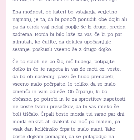
Ena možnost, ob kateri bo vstajanja verjetno
najmanj, je ta, da bi ponoči ponudili obe dojki ali
pa da otrok vsaj nekaj popije še iz druge, preden
zadrema. Morda bi bilo laže za vas, če bi po par
minutah, ko čutite, da deklica upočasnjuje
sesanje, poskusili vseeno še z drugo dojko.
Če to sploh ne bo šlo, nič hudega, potipajte
dojko in če je napeta in vas že moti oz. veste,
da bo ob naslednji pavzi že hudo prenapeti,
vseeno malo počrpajte, le toliko, da se malo
zmehča in vam odleže. Ob črpanju, ki bo
občasno, po potrebi in le za sprostitev napetosti,
ne boste tvorili presežkov, da bi vas mleko še
bolj tiščalo. Črpali boste morda tui samo par dni,
morda enkrat ali dvakrat na noč po malem, pa
vsak dan količinsko črpajte malo manj. Tako
boste dojkam pomagali, da se prilagodijo na