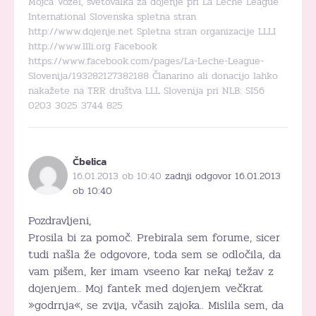
Mojca Vozel, svetovalka za dojenje pri La Leche League
International Slovenska spletna stran
http://www.dojenje.net Spletna stran organizacije LLLI
http://www.llli.org Facebook
https://www.facebook.com/pages/La-Leche-League-
Slovenija/193282127382188 Članarino ali donacijo lahko
nakažete na TRR društva LLL Slovenija pri NLB: SI56
0203 3025 3744 825
Čbelica
16.01.2013 ob 10:40
zadnji odgovor 16.01.2013
ob 10:40
Pozdravljeni,
Prosila bi za pomoč. Prebirala sem forume, sicer
tudi našla že odgovore, toda sem se odločila, da
vam pišem, ker imam vseeno kar nekaj težav z
dojenjem.. Moj fantek med dojenjem večkrat
»godrnja«, se zvija, včasih zajoka.. Mislila sem, da