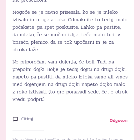
Mogoče se je ravno prisesala, ko se je mleko
izlivalo in ni ujela toka. Odmaknite to tedaj, malo
počakajte, pa spet poskusite. Lahko pa pustite,
da mleko, če se močno izlije, teče malo tudi v
brisačo, plenico, da se tok upočasni in je za
otroka laže.
Ne priporočam vam dojenja, če boli. Tudi na
prepolni dojki. Bolje je tedaj dojiti na drugi dojki,
napeto pa pustiti, da mleko izteka samo ali vmes
med dojenjem na drugi dojki napeto dojko malo
z roko iztiskati (to gre ponavadi sede, če je otrok
vredu podprt).
Citiraj
Odgovori
Mojca Vozel, svetovalka za dojenje pri La Leche League