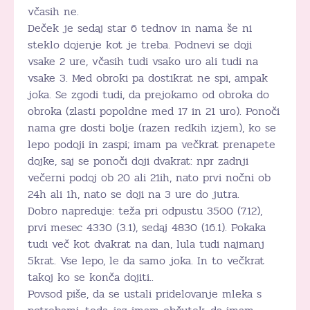
včasih ne.
Deček je sedaj star 6 tednov in nama še ni
steklo dojenje kot je treba. Podnevi se doji
vsake 2 ure, včasih tudi vsako uro ali tudi na
vsake 3. Med obroki pa dostikrat ne spi, ampak
joka. Se zgodi tudi, da prejokamo od obroka do
obroka (zlasti popoldne med 17 in 21 uro). Ponoči
nama gre dosti bolje (razen redkih izjem), ko se
lepo podoji in zaspi; imam pa večkrat prenapete
dojke, saj se ponoči doji dvakrat: npr zadnji
večerni podoj ob 20 ali 21ih, nato prvi nočni ob
24h ali 1h, nato se doji na 3 ure do jutra.
Dobro napreduje: teža pri odpustu 3500 (7.12),
prvi mesec 4330 (3.1), sedaj 4830 (16.1). Pokaka
tudi več kot dvakrat na dan, lula tudi najmanj
5krat. Vse lepo, le da samo joka. In to večkrat
takoj ko se konča dojiti..
Povsod piše, da se ustali pridelovanje mleka s