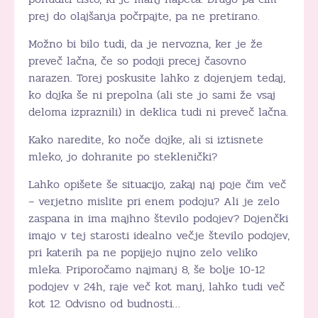
prej do olajšanja počrpajte, pa ne pretirano.
Možno bi bilo tudi, da je nervozna, ker je že
preveč lačna, če so podoji precej časovno
narazen. Torej poskusite lahko z dojenjem tedaj,
ko dojka še ni prepolna (ali ste jo sami že vsaj
deloma izpraznili) in deklica tudi ni preveč lačna.
Kako naredite, ko noče dojke, ali si iztisnete
mleko, jo dohranite po steklenički?
Lahko opišete še situacijo, zakaj naj poje čim več
– verjetno mislite pri enem podoju? Ali je zelo
zaspana in ima majhno število podojev? Dojenčki
imajo v tej starosti idealno večje število podojev,
pri katerih pa ne popijejo nujno zelo veliko
mleka. Priporočamo najmanj 8, še bolje 10-12
podojev v 24h, raje več kot manj, lahko tudi več
kot 12. Odvisno od budnosti…