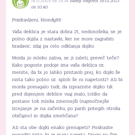
18.11.2009 ob 19:34
zadnji odgovor 16.01.2013
ob 10:40
Pozdravljeni, blondy81!
Vaša deklica je stara dobra 2t, nedonošeka, se je
polno dojila z nastavki, ker ne more zagrabiti
bradavic, zdaj pa celo odklanja dojko.
Morda jo mleko zaliva, se ji zaleti, preveč teče?
Kako pogoste podoje ima vaša deklica oz.
menite, da bi jo lahko pristavili prej, ko dojki še
nista tako polno oz. sploh še ni napetosti? Ali bi
morda pomagalo tudi, da izpraznite dojko tik
pred dojenjem deklice vsaj malo, toliko da
postane tok mleka zmernejši (najmočnejše
izcejanje je na začetku, po parih potegih otroka
običajno) in dojka zmehčana?
Ali sta obe dojki enako prenapeti? Poskusite
ponuditi tisto, ki je manj napeta. Drugo pa čim