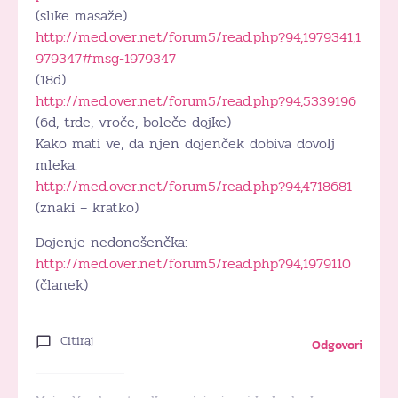
(slike masaže)
http://med.over.net/forum5/read.php?94,1979341,1
979347#msg-1979347
(18d)
http://med.over.net/forum5/read.php?94,5339196
(6d, trde, vroče, boleče dojke)
Kako mati ve, da njen dojenček dobiva dovolj
mleka:
http://med.over.net/forum5/read.php?94,4718681
(znaki – kratko)
Dojenje nedonošenčka:
http://med.over.net/forum5/read.php?94,1979110
(članek)
Citiraj
Odgovori