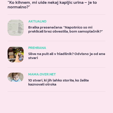
“Ko kihnem, mi uide nekaj kapljic urina – je to
normalno?”
AKTUALNO
Bralka presenečena: “Napotnico so mi
preklicali brez obvestila, bom samoplačnik?”
PREHRANA
Slive na pult ali v hladilnik? Odvisno je od ene
stvari
MAMA.OVER.NET
10 stvari, ki jih lahko storite, ko želite
kaznovati otroka