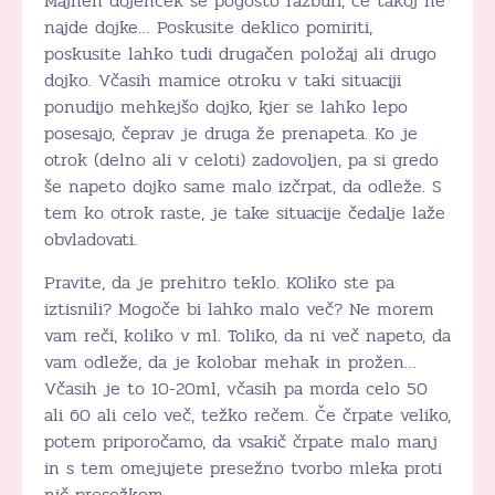
Majhen dojenček se pogosto razburi, če takoj ne
najde dojke… Poskusite deklico pomiriti,
poskusite lahko tudi drugačen položaj ali drugo
dojko. Včasih mamice otroku v taki situaciji
ponudijo mehkejšo dojko, kjer se lahko lepo
posesajo, čeprav je druga že prenapeta. Ko je
otrok (delno ali v celoti) zadovoljen, pa si gredo
še napeto dojko same malo izčrpat, da odleže. S
tem ko otrok raste, je take situacije čedalje laže
obvladovati.
Pravite, da je prehitro teklo. KOliko ste pa
iztisnili? Mogoče bi lahko malo več? Ne morem
vam reči, koliko v ml. Toliko, da ni več napeto, da
vam odleže, da je kolobar mehak in prožen…
Včasih je to 10-20ml, včasih pa morda celo 50
ali 60 ali celo več, težko rečem. Če črpate veliko,
potem priporočamo, da vsakič črpate malo manj
in s tem omejujete presežno tvorbo mleka proti
nič presežkom.