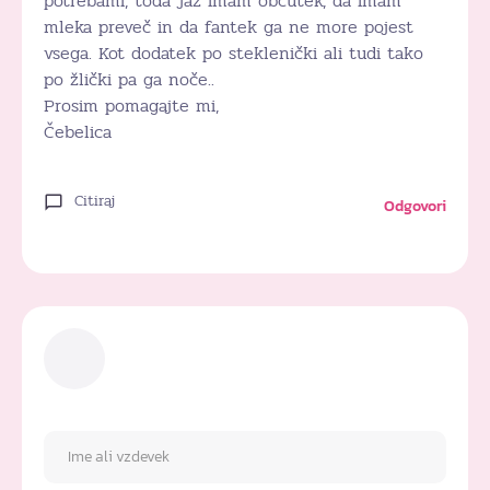
potrebami, toda jaz imam občutek, da imam
mleka preveč in da fantek ga ne more pojest
vsega. Kot dodatek po steklenički ali tudi tako
po žlički pa ga noče..
Prosim pomagajte mi,
Čebelica
Citiraj
Odgovori