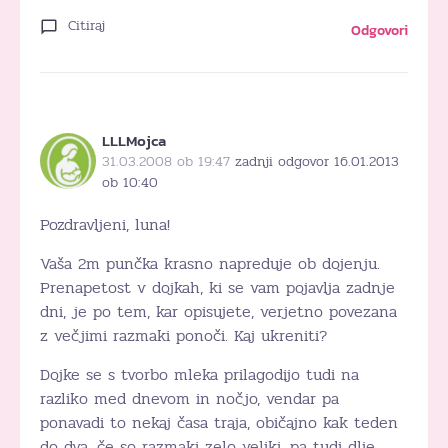
Citiraj
Odgovori
LLLMojca
31.03.2008 ob 19:47
zadnji odgovor 16.01.2013
ob 10:40
Pozdravljeni, luna!
Vaša 2m punčka krasno napreduje ob dojenju.
Prenapetost v dojkah, ki se vam pojavlja zadnje
dni, je po tem, kar opisujete, verjetno povezana
z večjimi razmaki ponoči. Kaj ukreniti?
Dojke se s tvorbo mleka prilagodijo tudi na
razliko med dnevom in nočjo, vendar pa
ponavadi to nekaj časa traja, običajno kak teden
do dva, če so razmaki zelo veliki, pa tudi dlje.