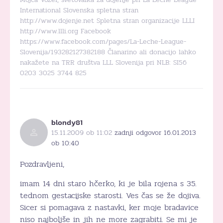
International Slovenska spletna stran
http://www.dojenje.net Spletna stran organizacije LLLI
http://www.llli.org Facebook
https://www.facebook.com/pages/La-Leche-League-
Slovenija/193282127382188 Članarino ali donacijo lahko
nakažete na TRR društva LLL Slovenija pri NLB: SI56
0203 3025 3744 825
blondy81
15.11.2009 ob 11:02
zadnji odgovor 16.01.2013
ob 10:40
Pozdravljeni,
imam 14 dni staro hčerko, ki je bila rojena s 35.
tednom gestacijske starosti. Ves čas se že dojiva.
Sicer si pomagava z nastavki, ker moje bradavice
niso najboljše in jih ne more zagrabiti. Se mi je