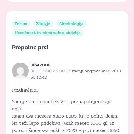
Forum
Zdravje
Ginekologija
Nosečnost in obporodno obdobje
Prepolne prsi
luna2008
31.03.2008 ob 08:30
zadnji odgovor 16.01.2013
ob 10:40
Pozdravljeni!
Zadnje dni imam težave s prenapolnjenostjo
dojk.
Imam dva meseca staro pupo, ki jo polno dojim.
Na teži lepo pridobiva (vsak mesec 1000 g). Iz
porodnišnice sva odšli z 2620 – prvi mesec 3650