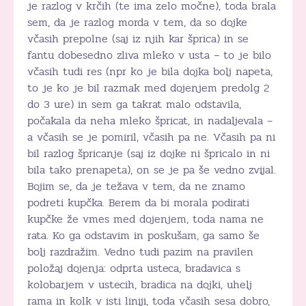
je razlog v krčih (te ima zelo močne), toda brala
sem, da je razlog morda v tem, da so dojke
včasih prepolne (saj iz njih kar šprica) in se
fantu dobesedno zliva mleko v usta – to je bilo
včasih tudi res (npr ko je bila dojka bolj napeta,
to je ko je bil razmak med dojenjem predolg 2
do 3 ure) in sem ga takrat malo odstavila,
počakala da neha mleko špricat, in nadaljevala –
a včasih se je pomiril, včasih pa ne. Včasih pa ni
bil razlog špricanje (saj iz dojke ni špricalo in ni
bila tako prenapeta), on se je pa še vedno zvijal.
Bojim se, da je težava v tem, da ne znamo
podreti kupčka. Berem da bi morala podirati
kupčke že vmes med dojenjem, toda nama ne
rata. Ko ga odstavim in poskušam, ga samo še
bolj razdražim. Vedno tudi pazim na pravilen
položaj dojenja: odprta usteca, bradavica s
kolobarjem v ustecih, bradica na dojki, uhelj
rama in kolk v isti liniji, toda včasih sesa dobro,