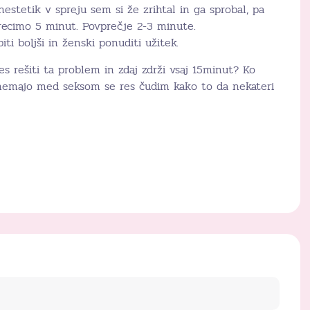
estetik v spreju sem si že zrihtal in ga sprobal, pa
 recimo 5 minut. Povprečje 2-3 minute.
iti boljši in ženski ponuditi užitek.
es rešiti ta problem in zdaj zdrži vsaj 15minut? Ko
snemajo med seksom se res čudim kako to da nekateri