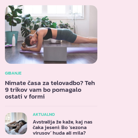
GIBANJE
Nimate časa za telovadbo? Teh
9 trikov vam bo pomagalo
ostati v formi
AKTUALNO
Avstralija že kaže, kaj nas
čaka jeseni: Bo ‘sezona
virusov’ huda ali mila?