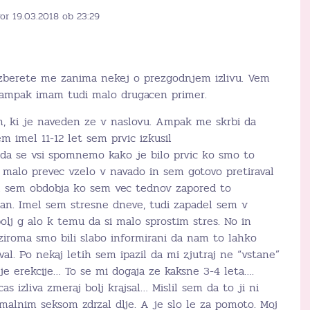
or 19.03.2018 ob 23:29
azberete me zanima nekej o prezgodnjem izlivu. Vem
 ampak imam tudi malo drugacen primer.
, ki je naveden ze v naslovu. Ampak me skrbi da
m imel 11-12 let sem prvic izkusil
da se vsi spomnemo kako je bilo prvic ko smo to
ni malo prevec vzelo v navado in sem gotovo pretiraval
l sem obdobja ko sem vec tednov zapored to
 dan. Imel sem stresne dneve, tudi zapadel sem v
bolj g alo k temu da si malo sprostim stres. No in
 oziroma smo bili slabo informirani da nam to lahko
val. Po nekaj letih sem ipazil da mi zjutraj ne “vstane”
je erekcije… To se mi dogaja ze kaksne 3-4 leta….
as izliva zmeraj bolj krajsal… Mislil sem da to ji ni
lnim seksom zdrzal dlje. A je slo le za pomoto. Moj