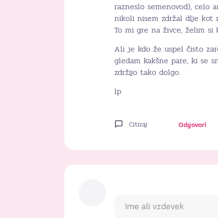
razneslo semenovod), celo an
nikoli nisem zdržal dlje kot
To mi gre na živce, želim si b
Ali je kdo že uspel čisto zar
gledam kakšne pare, ki se 
zdržijo tako dolgo.
lp
Citiraj
Odgovori