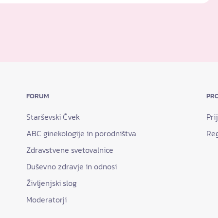
FORUM
PRO
Starševski Čvek
Pri
ABC ginekologije in porodništva
Reg
Zdravstvene svetovalnice
Duševno zdravje in odnosi
Življenjski slog
Moderatorji