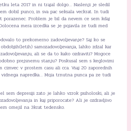
tku leta 2017 in ni trajal dolgo… Naslenji je sledil
em dobil punco, in sva pac seksala veckrat. In tudi
ot porazenec. Problem je bil da nevem ce sem kdaj
Dolocena mera izcedka se je pojavila ze tudi med
kodovalo to prekomerno zadovoljevanje? Saj ko se
bdobjih(letih) samozadovoljevanja, lahko zdzal kar
 zadovoljevanju, ali se da to kako ozdraviti? Mogoce
podobno prejsnemu stanju? Poskusal sem s keglovimi
m cimvec v prostem casu ali cca. Vsaj 20 zaporednih
o vidnega napredka… Moja trnutna punca pa ze tudi
l sem depresiji zato je lahko vzrok psiholoski, ali je
ozadovoljevanja in kaj priporocate? Ali je ozdravljivo
sem omejil na 3krat tedensko.