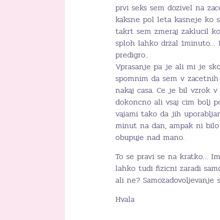
prvi seks sem dozivel na zace
kaksne pol leta kasneje ko s
takrt sem zmeraj zaklucil k
sploh lahko drzal 1minuto… 
predigro..
Vprasanje pa je ali mi je s
spomnim da sem v zacetnih o
nakaj casa. Ce je bil vzrok v
dokoncno ali vsaj cim bolj 
vajami tako da jih uporablja
minut na dan, ampak ni bil
obupuje nad mano.
To se pravi se na kratko… Ime
lahko tudi fizicni zaradi sam
ali ne? Samozadovoljevanje 
Hvala