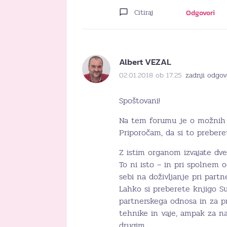
Citiraj
Odgovori
Albert VEZAL
02.01.2018 ob 17:25
zadnji odgov
Spoštovani!
Na tem forumu je o možnih p
Priporočam, da si to prebere
Z istim organom izvajate dve 
To ni isto – in pri spolnem o
sebi na doživljanje pri partne
Lahko si preberete knjigo 
partnerskega odnosa in za p
tehnike in vaje, ampak za n
drugim.