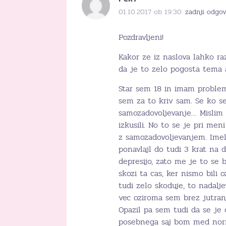
01.10.2017 ob 19:30
zadnji odgov
Pozdravljeni!
Kakor ze iz naslova lahko r
da je to zelo pogosta tema
Star sem 18 in imam problem
sem za to kriv sam. Se ko se
samozadovoljevanje… Mislim 
izkusili. No to se je pri me
z samozadovoljevanjem. Ime
ponavlajl do tudi 3 krat na
depresijo, zato me je to se 
skozi ta cas, ker nismo bili
tudi zelo skoduje, to nadalje
vec oziroma sem brez jutran
Opazil pa sem tudi da se je c
posebnega saj bom med norma