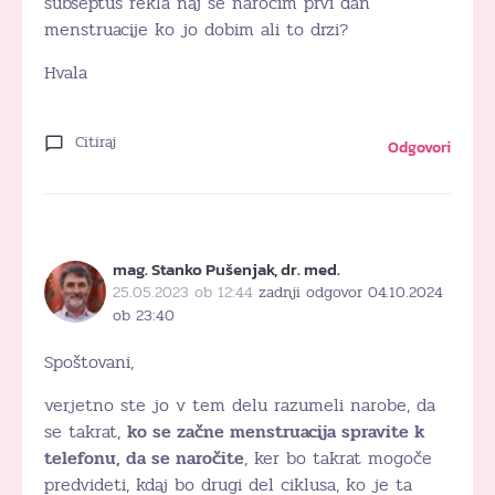
subseptus rekla naj se narocim prvi dan
menstruacije ko jo dobim ali to drzi?
Hvala
Citiraj
Odgovori
mag. Stanko Pušenjak, dr. med.
25.05.2023 ob 12:44
zadnji odgovor 04.10.2024
ob 23:40
Spoštovani,
verjetno ste jo v tem delu razumeli narobe, da
se takrat,
ko se začne menstruacija spravite k
telefonu, da se naročite
, ker bo takrat mogoče
predvideti, kdaj bo drugi del ciklusa, ko je ta