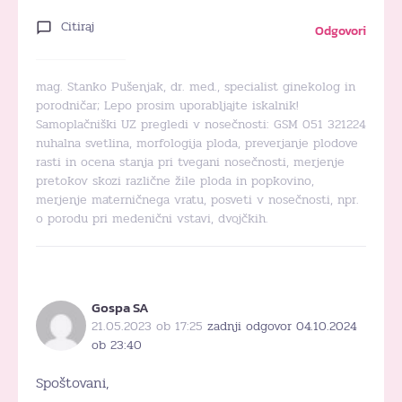
Citiraj
Odgovori
mag. Stanko Pušenjak, dr. med., specialist ginekolog in
porodničar; Lepo prosim uporabljajte iskalnik!
Samoplačniški UZ pregledi v nosečnosti: GSM 051 321224
nuhalna svetlina, morfologija ploda, preverjanje plodove
rasti in ocena stanja pri tvegani nosečnosti, merjenje
pretokov skozi različne žile ploda in popkovino,
merjenje materničnega vratu, posveti v nosečnosti, npr.
o porodu pri medenični vstavi, dvojčkih.
Gospa SA
21.05.2023 ob 17:25
zadnji odgovor 04.10.2024
ob 23:40
Spoštovani,