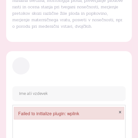
nuhalna svetlina, morfologija ploda, preverjanje plodove
rasti in ocena stanja pri tvegani nosečnosti, merjenje
pretokov skozi različne žile ploda in popkovino,
merjenje materničnega vratu, posveti v nosečnosti, npr.
o porodu pri medenični vstavi, dvojčkih.
×
Failed to initialize plugin: wplink
Failed to initialize plugin: wplink