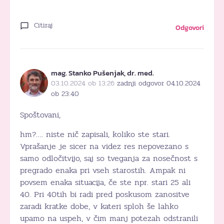
Citiraj
Odgovori
mag. Stanko Pušenjak, dr. med.
03.10.2024 ob 13:26
zadnji odgovor 04.10.2024
ob 23:40
Spoštovani,
hm?…. niste nič zapisali, koliko ste stari.
Vprašanje je sicer na videz res nepovezano s
samo odločitvijo, saj so tveganja za nosečnost s
pregrado enaka pri vseh starostih. Ampak ni
povsem enaka situacija, če ste npr. stari 25 ali
40. Pri 40tih bi radi pred poskusom zanositve
zaradi kratke dobe, v kateri sploh še lahko
upamo na uspeh, v čim manj potezah odstranili