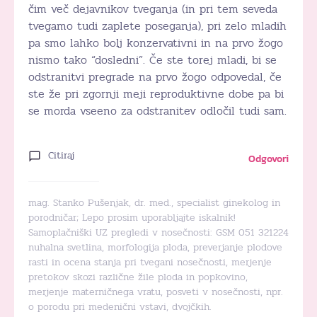
čim več dejavnikov tveganja (in pri tem seveda
tvegamo tudi zaplete poseganja), pri zelo mladih
pa smo lahko bolj konzervativni in na prvo žogo
nismo tako “dosledni”. Če ste torej mladi, bi se
odstranitvi pregrade na prvo žogo odpovedal, če
ste že pri zgornji meji reproduktivne dobe pa bi
se morda vseeno za odstranitev odločil tudi sam.
Citiraj
Odgovori
mag. Stanko Pušenjak, dr. med., specialist ginekolog in
porodničar; Lepo prosim uporabljajte iskalnik!
Samoplačniški UZ pregledi v nosečnosti: GSM 051 321224
nuhalna svetlina, morfologija ploda, preverjanje plodove
rasti in ocena stanja pri tvegani nosečnosti, merjenje
pretokov skozi različne žile ploda in popkovino,
merjenje materničnega vratu, posveti v nosečnosti, npr.
o porodu pri medenični vstavi, dvojčkih.