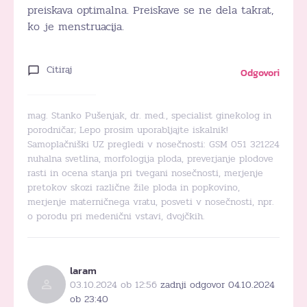
preiskava optimalna. Preiskave se ne dela takrat,
ko je menstruacija.
Citiraj
Odgovori
mag. Stanko Pušenjak, dr. med., specialist ginekolog in
porodničar; Lepo prosim uporabljajte iskalnik!
Samoplačniški UZ pregledi v nosečnosti: GSM 051 321224
nuhalna svetlina, morfologija ploda, preverjanje plodove
rasti in ocena stanja pri tvegani nosečnosti, merjenje
pretokov skozi različne žile ploda in popkovino,
merjenje materničnega vratu, posveti v nosečnosti, npr.
o porodu pri medenični vstavi, dvojčkih.
laram
03.10.2024 ob 12:56
zadnji odgovor 04.10.2024
ob 23:40