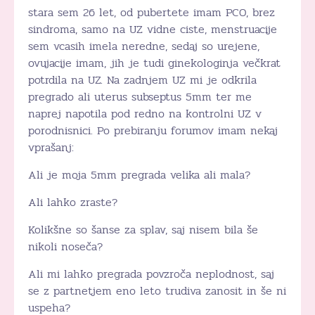
stara sem 26 let, od pubertete imam PCO, brez
sindroma, samo na UZ vidne ciste, menstruacije
sem vcasih imela neredne, sedaj so urejene,
ovujacije imam, jih je tudi ginekologinja večkrat
potrdila na UZ. Na zadnjem UZ mi je odkrila
pregrado ali uterus subseptus 5mm ter me
naprej napotila pod redno na kontrolni UZ v
porodnisnici. Po prebiranju forumov imam nekaj
vprašanj:
Ali je moja 5mm pregrada velika ali mala?
Ali lahko zraste?
Kolikšne so šanse za splav, saj nisem bila še
nikoli noseča?
Ali mi lahko pregrada povzroča neplodnost, saj
se z partnetjem eno leto trudiva zanosit in še ni
uspeha?