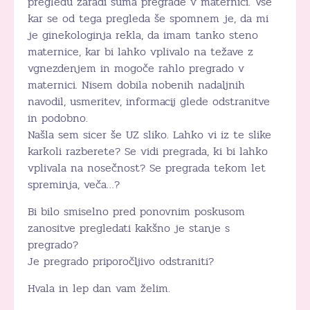
pregledu zaradi suma pregrade v maternici. Vse
kar se od tega pregleda še spomnem je, da mi
je ginekologinja rekla, da imam tanko steno
maternice, kar bi lahko vplivalo na težave z
vgnezdenjem in mogoče rahlo pregrado v
maternici. Nisem dobila nobenih nadaljnih
navodil, usmeritev, informacij glede odstranitve
in podobno.
Našla sem sicer še UZ sliko. Lahko vi iz te slike
karkoli razberete? Se vidi pregrada, ki bi lahko
vplivala na nosečnost? Se pregrada tekom let
spreminja, veča…?
Bi bilo smiselno pred ponovnim poskusom
zanositve pregledati kakšno je stanje s
pregrado?
Je pregrado priporočljivo odstraniti?
Hvala in lep dan vam želim.