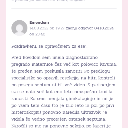
Emendem
14.08.2022 ob 19:27
zadnji odgovor 04.10.2024
ob 23:40
Pozdravljeni, se opravičujem za esej.
Pred kovidom sem imela diagnosticirano
pregrado maternice čez več kot polovico kavuma,
še preden sem poskusila zanositi. Po predlogu
specialistke so opravili resekcijo, na hitri kontroli
po posegu septum ni bil več viden. S partnerjem
sva se nato več kot eno leto neuspešno trudila
zanositi. Ko sem menjala ginekologinjo in mi je
po vsem tem času (to je bilo leto in pol po prvi
histeroskopiji) ponovno naredila ultrazvok, je
videla še vedno precejšen ostanek septuma.
Naročili so me na ponovno sekcijo, po kateri je