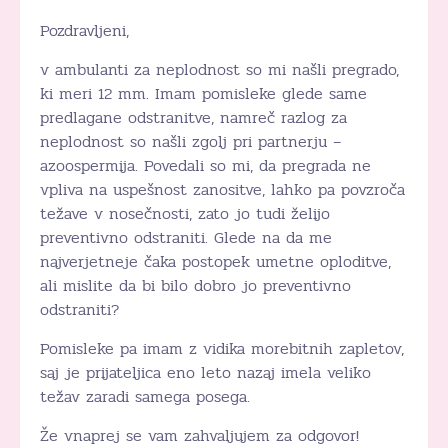
Pozdravljeni,
v ambulanti za neplodnost so mi našli pregrado,
ki meri 12 mm. Imam pomisleke glede same
predlagane odstranitve, namreč razlog za
neplodnost so našli zgolj pri partnerju –
azoospermija. Povedali so mi, da pregrada ne
vpliva na uspešnost zanositve, lahko pa povzroča
težave v nosečnosti, zato jo tudi želijo
preventivno odstraniti. Glede na da me
najverjetneje čaka postopek umetne oploditve,
ali mislite da bi bilo dobro jo preventivno
odstraniti?
Pomisleke pa imam z vidika morebitnih zapletov,
saj je prijateljica eno leto nazaj imela veliko
težav zaradi samega posega.
Že vnaprej se vam zahvaljujem za odgovor!