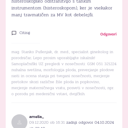
histeroskopsko odstranitvijo s tankim
instrumentom (histeroskopom), ker je vsekakor
manj travmatičen za MV kot debelejši.
Citiraj
Odgovori
mag. Stanko Pušenjak, dr. med., specialist ginekolog in
porodničar; Lepo prosim uporabljajte iskalnik!
Samoplačniški UZ pregledi v nosečnosti: GSM 051 321224
nuhalna svetlina, morfologija ploda, preverjanje plodove
rasti in ocena stanja pri tvegani nosečnosti, merjenje
pretokov skozi različne žile ploda in popkovino,
merjenje materničnega vratu, posveti v nosečnosti, npr.
o porodu pri medenični vstavi, dvojčkih.
amelia_
09.12.2020 ob 16:31
zadnji odgovor 04.10.2024