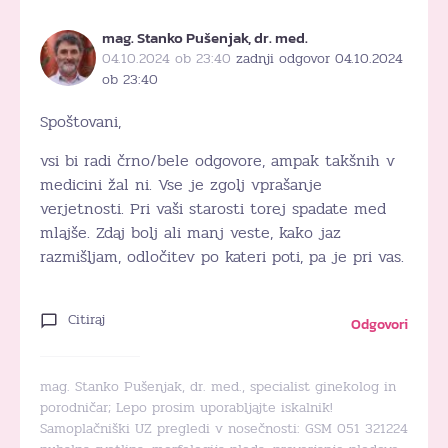
mag. Stanko Pušenjak, dr. med.
04.10.2024 ob 23:40
zadnji odgovor 04.10.2024
ob 23:40
Spoštovani,
vsi bi radi črno/bele odgovore, ampak takšnih v
medicini žal ni. Vse je zgolj vprašanje
verjetnosti. Pri vaši starosti torej spadate med
mlajše. Zdaj bolj ali manj veste, kako jaz
razmišljam, odločitev po kateri poti, pa je pri vas.
Citiraj
Odgovori
mag. Stanko Pušenjak, dr. med., specialist ginekolog in
porodničar; Lepo prosim uporabljajte iskalnik!
Samoplačniški UZ pregledi v nosečnosti: GSM 051 321224