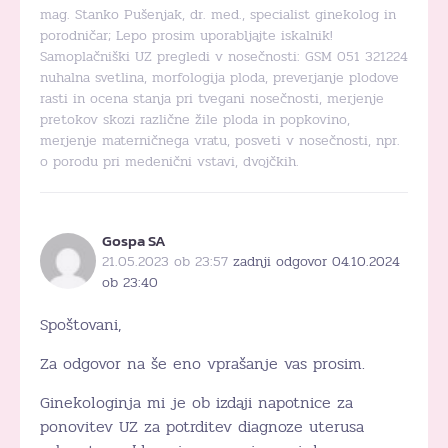
mag. Stanko Pušenjak, dr. med., specialist ginekolog in
porodničar; Lepo prosim uporabljajte iskalnik!
Samoplačniški UZ pregledi v nosečnosti: GSM 051 321224
nuhalna svetlina, morfologija ploda, preverjanje plodove
rasti in ocena stanja pri tvegani nosečnosti, merjenje
pretokov skozi različne žile ploda in popkovino,
merjenje materničnega vratu, posveti v nosečnosti, npr.
o porodu pri medenični vstavi, dvojčkih.
Gospa SA
21.05.2023 ob 23:57
zadnji odgovor 04.10.2024
ob 23:40
Spoštovani,
Za odgovor na še eno vprašanje vas prosim.
Ginekologinja mi je ob izdaji napotnice za
ponovitev UZ za potrditev diagnoze uterusa