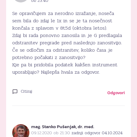
ob 23:40
Se opravičujem za nerodno izražanje, noseča
sem bila do zdaj le 1x in se je ta nosečnost
končala z splavom v 8t5d (oktobra letos).
Zdaj bi rada ponovno zanosila in je G predlagala
odstranitev pregrade pred naslednjo zanositvijo.
Če se odločim za odstranitev, koliko časa je
potrebno počakati z zanositvijo?
Kje pa bi pridobila podatek kakšen instrument
uporabljajo? Najlepša hvala za odgovor.
Citiraj
Odgovori
mag. Stanko Pušenjak, dr. med.
09.12.2020 ob 21:30
zadnji odgovor 04.10.2024