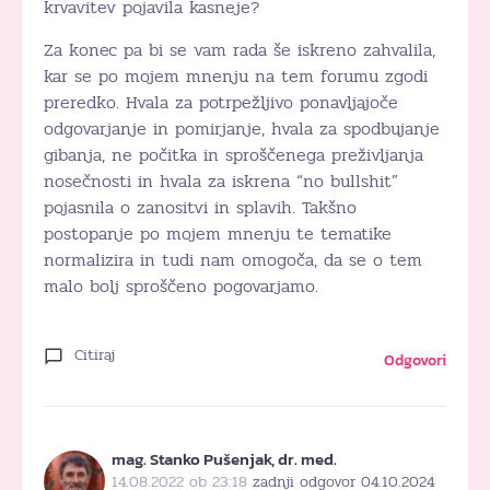
krvavitev pojavila kasneje?
Za konec pa bi se vam rada še iskreno zahvalila,
kar se po mojem mnenju na tem forumu zgodi
preredko. Hvala za potrpežljivo ponavljajoče
odgovarjanje in pomirjanje, hvala za spodbujanje
gibanja, ne počitka in sproščenega preživljanja
nosečnosti in hvala za iskrena “no bullshit”
pojasnila o zanositvi in splavih. Takšno
postopanje po mojem mnenju te tematike
normalizira in tudi nam omogoča, da se o tem
malo bolj sproščeno pogovarjamo.
Citiraj
Odgovori
mag. Stanko Pušenjak, dr. med.
14.08.2022 ob 23:18
zadnji odgovor 04.10.2024