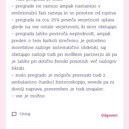
– pregrade ne rastejo ampak nastanejo v
embrionalni fazi razvoja in so prisotne od rojstva
– pregrada za cca. 25% poveča verjetnost splava
glede na vse ostale verjetnosti, ki sicer obstajajo.
– pregrada lahko povzroča neplodnodt, ampak
preden o tem karkoli izrečemo, je potrebno
morebitne razloge sistematično obdelati, saj
obstajajo razlogi tudi pri moškem partnerju ali pa
je lahko pri dotični ženski prisotnih več razlogov
hkrati.
– malo pregrado je mogoče prerezati tudi z
ambulantno (tanko) histeroskopijo, seveda pa ni
dovolj naprava, pomemben je tudi izvajalec.
– vse je možno.
Citiraj
Odgovori