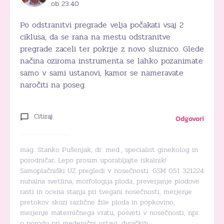
ob 23:40
Po odstranitvi pregrade velja počakati vsaj 2
ciklusa, da se rana na mestu odstranitve
pregrade zaceli ter pokrije z novo sluznico. Glede
načina oziroma instrumenta se lahko pozanimate
samo v sami ustanovi, kamor se nameravate
naročiti na poseg.
Citiraj
Odgovori
mag. Stanko Pušenjak, dr. med., specialist ginekolog in
porodničar; Lepo prosim uporabljajte iskalnik!
Samoplačniški UZ pregledi v nosečnosti: GSM 051 321224
nuhalna svetlina, morfologija ploda, preverjanje plodove
rasti in ocena stanja pri tvegani nosečnosti, merjenje
pretokov skozi različne žile ploda in popkovino,
merjenje materničnega vratu, posveti v nosečnosti, npr.
o porodu pri medenični vstavi, dvojčkih.