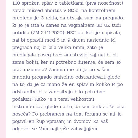
1.10 sprožen splav z tabletkami (prva nosečnost)
zaradi missed abortus v 8t5d, na kontrolnem
pregledu je G rekla, da obstaja sum na pregrado,
ki jo je ista G danes na vaginalnem 3D UZ tudi
potrdila (ZM 24.11.2020). HSC op. kot je napisala,
naj bi opravili med 6 in 9 dnem naslednje M,
pregrada naj bi bila velika 6mm, zato je
predlagala poseg brez anestezije, saj naj bi bil
zame boljši, ker ni potrebno širjenje, če sem jo
prav razumela? Zanima me ali je po vašem
mnenju pregrado smiselno odstranjevati, glede
na to, da je za mano že en splav in koliko M po
odstranitvi bi z zanositvijo bilo potrebno
počakati? Kako je s temi velikostmi
instrumentov, glede na to, da sem enkrat že bila
noseča? Po prebranem na tem forumu se mi je
pojavil en kup vprašanj in dvomov. Za Vaš
odgovor se Vam najlepše zahvaljujem.