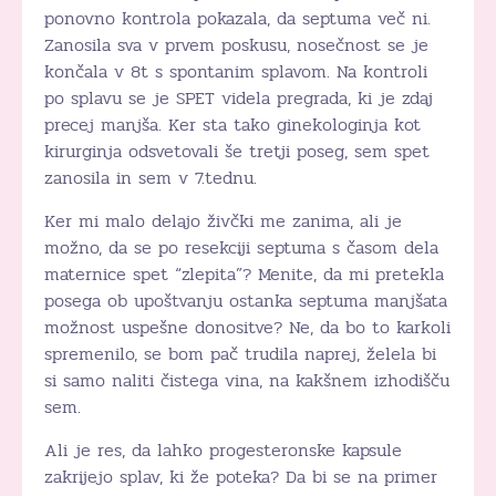
ponovno kontrola pokazala, da septuma več ni.
Zanosila sva v prvem poskusu, nosečnost se je
končala v 8t s spontanim splavom. Na kontroli
po splavu se je SPET videla pregrada, ki je zdaj
precej manjša. Ker sta tako ginekologinja kot
kirurginja odsvetovali še tretji poseg, sem spet
zanosila in sem v 7.tednu.
Ker mi malo delajo živčki me zanima, ali je
možno, da se po resekciji septuma s časom dela
maternice spet “zlepita”? Menite, da mi pretekla
posega ob upoštvanju ostanka septuma manjšata
možnost uspešne donositve? Ne, da bo to karkoli
spremenilo, se bom pač trudila naprej, želela bi
si samo naliti čistega vina, na kakšnem izhodišču
sem.
Ali je res, da lahko progesteronske kapsule
zakrijejo splav, ki že poteka? Da bi se na primer