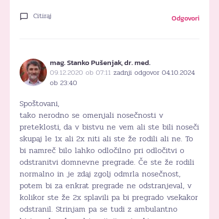
Citiraj
Odgovori
mag. Stanko Pušenjak, dr. med.
09.12.2020 ob 07:11
zadnji odgovor 04.10.2024
ob 23:40
Spoštovani,
tako nerodno se omenjali nosečnosti v
preteklosti, da v bistvu ne vem ali ste bili noseči
skupaj le 1x ali 2x niti ali ste že rodili ali ne. To
bi namreč bilo lahko odločilno pri odločitvi o
odstranitvi domnevne pregrade. Če ste že rodili
normalno in je zdaj zgolj odmrla nosečnost,
potem bi za enkrat pregrade ne odstranjeval, v
kolikor ste že 2x splavili pa bi pregrado vsekakor
odstranil. Strinjam pa se tudi z ambulantno