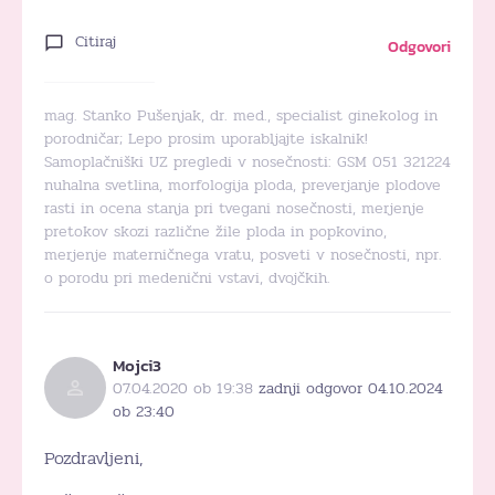
Citiraj
Odgovori
mag. Stanko Pušenjak, dr. med., specialist ginekolog in
porodničar; Lepo prosim uporabljajte iskalnik!
Samoplačniški UZ pregledi v nosečnosti: GSM 051 321224
nuhalna svetlina, morfologija ploda, preverjanje plodove
rasti in ocena stanja pri tvegani nosečnosti, merjenje
pretokov skozi različne žile ploda in popkovino,
merjenje materničnega vratu, posveti v nosečnosti, npr.
o porodu pri medenični vstavi, dvojčkih.
Mojci3
07.04.2020 ob 19:38
zadnji odgovor 04.10.2024
ob 23:40
Pozdravljeni,