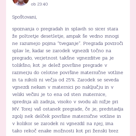
ob 23:40
Spoštovani,
spoznanja o pregradah in splavih so sicer stara
že poltretje desetletje, ampak še vedno mnogi
ne razumejo pojma “tveganje”. Pregrada povzroči
splav le, kadar se zarodek vgnezdi točno na
pregrado, verjetnost takšne vgnezditve pa je
tolikšno, kot je delež površine pregrade v
razmerju do celotne površine maternične votline
in ta nikoli ni večja od 25%. Zarodek se seveda
vgnezdi nekam v maternici po naključju in v
veliki večini je to ena od sten maternice,
sprednja ali zadnja, visoko v svodu ali nižje pri
MV. Torej vaš ostanek pregrade, če je, predstavlja
zgolj nek delček površine maternične votline in
v kolikor se zarodek ni vgnezdil na njej, ima
tako rekoč enake možnosti kot pri ženski brez