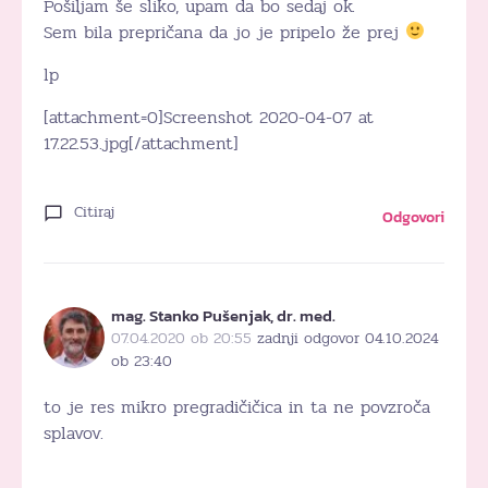
Pošiljam še sliko, upam da bo sedaj ok.
Sem bila prepričana da jo je pripelo že prej
lp
[attachment=0]Screenshot 2020-04-07 at
17.22.53.jpg[/attachment]
Citiraj
Odgovori
mag. Stanko Pušenjak, dr. med.
07.04.2020 ob 20:55
zadnji odgovor 04.10.2024
ob 23:40
to je res mikro pregradičičica in ta ne povzroča
splavov.