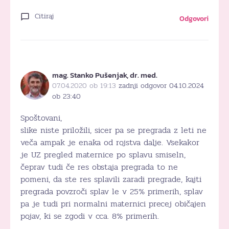
Citiraj
Odgovori
mag. Stanko Pušenjak, dr. med.
07.04.2020 ob 19:13
zadnji odgovor 04.10.2024
ob 23:40
Spoštovani,
slike niste priložili, sicer pa se pregrada z leti ne
veča ampak je enaka od rojstva dalje. Vsekakor
je UZ pregled maternice po splavu smiseln,
čeprav tudi če res obstaja pregrada to ne
pomeni, da ste res splavili zaradi pregrade, kajti
pregrada povzroči splav le v 25% primerih, splav
pa je tudi pri normalni maternici precej običajen
pojav, ki se zgodi v cca. 8% primerih.