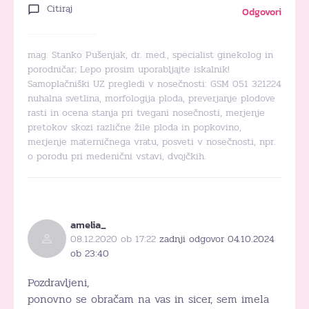
Citiraj
Odgovori
mag. Stanko Pušenjak, dr. med., specialist ginekolog in
porodničar; Lepo prosim uporabljajte iskalnik!
Samoplačniški UZ pregledi v nosečnosti: GSM 051 321224
nuhalna svetlina, morfologija ploda, preverjanje plodove
rasti in ocena stanja pri tvegani nosečnosti, merjenje
pretokov skozi različne žile ploda in popkovino,
merjenje materničnega vratu, posveti v nosečnosti, npr.
o porodu pri medenični vstavi, dvojčkih.
amelia_
08.12.2020 ob 17:22
zadnji odgovor 04.10.2024
ob 23:40
Pozdravljeni,
ponovno se obračam na vas in sicer, sem imela