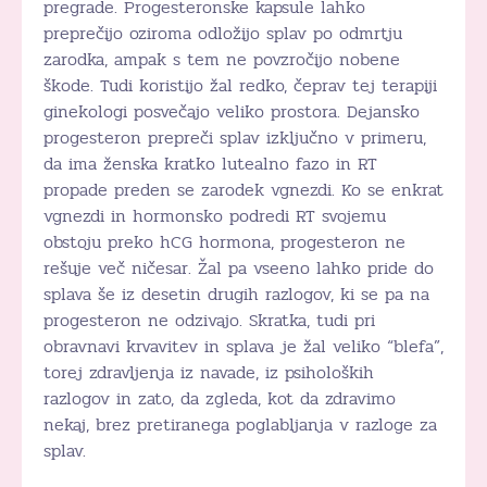
pregrade. Progesteronske kapsule lahko
preprečijo oziroma odložijo splav po odmrtju
zarodka, ampak s tem ne povzročijo nobene
škode. Tudi koristijo žal redko, čeprav tej terapiji
ginekologi posvečajo veliko prostora. Dejansko
progesteron prepreči splav izključno v primeru,
da ima ženska kratko lutealno fazo in RT
propade preden se zarodek vgnezdi. Ko se enkrat
vgnezdi in hormonsko podredi RT svojemu
obstoju preko hCG hormona, progesteron ne
rešuje več ničesar. Žal pa vseeno lahko pride do
splava še iz desetin drugih razlogov, ki se pa na
progesteron ne odzivajo. Skratka, tudi pri
obravnavi krvavitev in splava je žal veliko “blefa”,
torej zdravljenja iz navade, iz psiholoških
razlogov in zato, da zgleda, kot da zdravimo
nekaj, brez pretiranega poglabljanja v razloge za
splav.