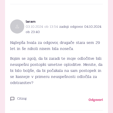
laram
03.10.2024 ob 13:54
zadnji odgovor 04.10.2024
ob 23:40
Najlepša hvala za odgovor, drugače stara sem 29
let in še nikoli nisem bila noseča.
Bojim se zgolj, da bi zaradi te moje odločitve bili
neuspešni postopki umetne oploditve. Menite, da
bi bilo boljše, da bi počakala na sam postopek in
se kasneje v primeru neuspešnosti odločila za
odstranitev?
Citiraj
Odgovori