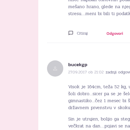
mešano hrano, glede na njeg
stresu….meni bi bili ti poda
Citiraj
Odgovori
bucekgp
27.09.2017 ob 21:02
zadnji odgov
Visok je 164cm, teža 52 kg, 
šoli dobro…sicer pa se je šel
gimnastiko…čez 1 mesec bi še
državnem prvenstvu v skoku n
Sin je utrujen, bolijo ga st
večkrat na dan….pojavi se na