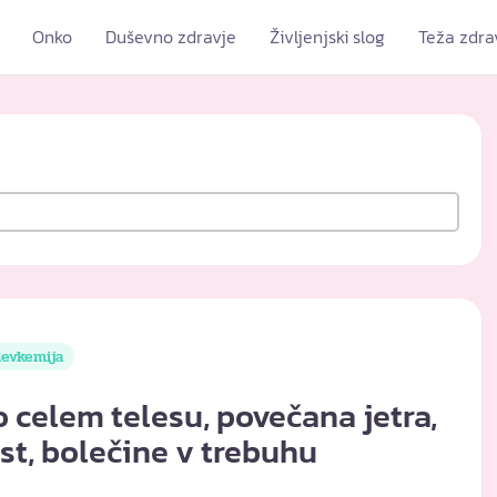
Onko
Duševno zdravje
Življenjski slog
Teža zdra
levkemija
celem telesu, povečana jetra,
st, bolečine v trebuhu