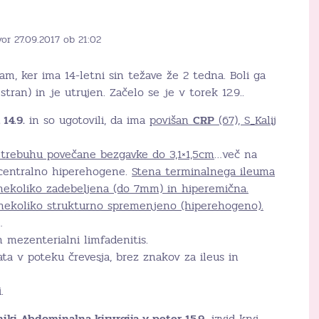
or 27.09.2017 ob 21:02
am, ker ima 14-letni sin težave že 2 tedna. Boli ga
tran) in je utrujen. Začelo se je v torek 12.9..
14.9.
in so ugotovili, da ima
povišan
CRP
(67), S_Kalij
v trebuhu povečane bezgavke do 3,1×1,5cm
…več na
centralno hiperehogene.
Stena terminalnega ileuma
nekoliko zadebeljena (do 7mm) in hiperemična.
 nekoliko strukturno spremenjeno (hiperehogeno).
…
in mezenterialni limfadenitis.
lata v poteku črevesja, brez znakov za ileus in
.
niki Abdominalna kirurgija v peter 15.9…
izvid krvi…