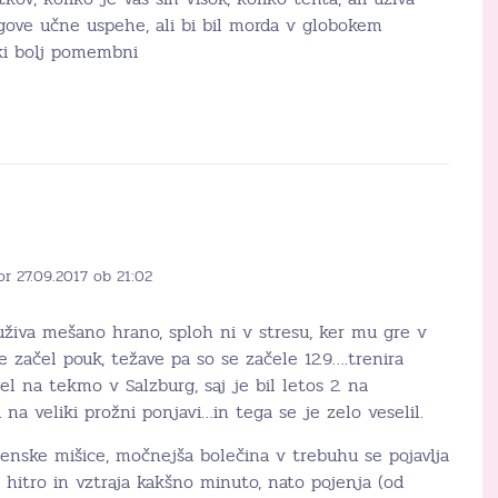
ove učne uspehe, ali bi bil morda v globokem
tki bolj pomembni
or 27.09.2017 ob 21:02
uživa mešano hrano, sploh ni v stresu, ker mu gre v
e začel pouk, težave pa so se začele 12.9….trenira
l na tekmo v Salzburg, saj je bil letos 2. na
a veliki prožni ponjavi…in tega se je zelo veselil.
egenske mišice, močnejša bolečina v trebuhu se pojavlja
 hitro in vztraja kakšno minuto, nato pojenja (od