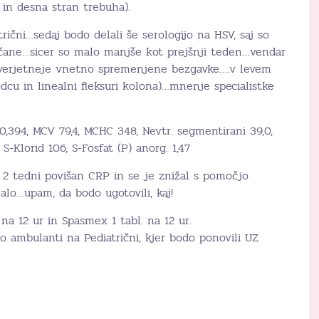
 in desna stran trebuha).
rični…sedaj bodo delali še serologijo na HSV, saj so
čane…sicer so malo manjše kot prejšnji teden…vendar
ajverjetneje vnetno spremenjene bezgavke….v levem
cu in linealni fleksuri kolona)…mnenje specialistke
 0,394, MCV 79,4, MCHC 348, Nevtr. segmentirani 39,0,
, S-Klorid 106, S-Fosfat (P) anorg. 1,47
 2 tedni povišan CRP in se je znižal s pomočjo
jalo…upam, da bodo ugotovili, kaj!
 na 12 ur in Spasmex 1 tabl. na 12 ur.
o ambulanti na Pediatrični, kjer bodo ponovili UZ