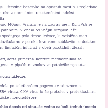
ija – številne bezgavke na opisanih mestih. Pregledane
etoke z normalnimi rezistenčnimi indeksi.
ja.
ijo 140mm. Vranica je na zgornji meji, 11cm.Vidi se
parenhim. V enem od večjih bezgavk leže
i spodnjega pola desne ledvice, ki vzdolžno meri
klavikularno v poteku leve vene subklavije so dodatne
limfatični infiltrati v obeh parotidnih žlezah.
sti, aorta primerna. Konture mediastinuma so
rjena. V pljučih ni znakov za patološke zgostitve.
 mononukleoze
.
edela po telefonskem pogovoru z zdravnico iz
 EBV virusa, CMV virus je že prebolel v preteklosti…ni
cijske mononukleoze.
lahko dogaja pri sinu…še vedno ga boli trebuh (morda