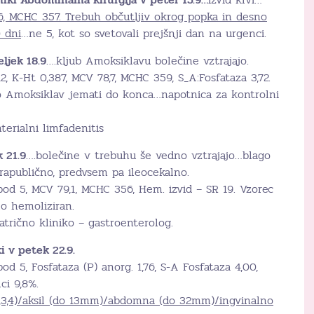
, MCHC 357. Trebuh občutljiv okrog popka in desno
 dni
…ne 5, kot so svetovali prejšnji dan na urgenci.
ljek 18.9
….kljub Amoksiklavu bolečine vztrajajo.
12, K-Ht 0,387, MCV 78,7, MCHC 359, S_A:Fosfataza 3,72.
o Amoksiklav jemati do konca…napotnica za kontrolni
terialni limfadenitis
 21.9
….bolečine v trebuhu še vedno vztrajajo…blago
prapublično, predvsem pa ileocekalno.
d 5, MCV 79,1, MCHC 356, Hem. izvid – SR 19. Vzorec
o hemoliziran.
trično kliniko – gastroenterolog.
i v petek 22.9.
od 5, Fosfataza (P) anorg. 1,76, S-A Fosfataza 4,00,
ci 9,8%.
2,3,4)/aksil (do 13mm)/abdomna (do 32mm)/ingvinalno