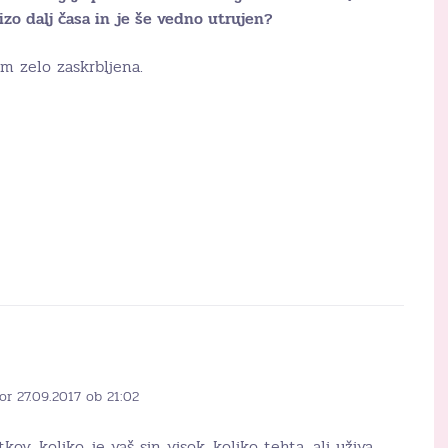
zo dalj časa in je še vedno utrujen?
em zelo zaskrbljena.
or 27.09.2017 ob 21:02
kov, koliko je vaš sin visok, koliko tehta, ali uživa