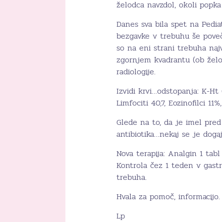
želodca navzdol, okoli popka
Danes sva bila spet na Pediat
bezgavke v trebuhu še pove
so na eni strani trebuha n
zgornjem kvadrantu (ob želod
radiologije.
Izvidi krvi…odstopanja: K-Ht
Limfociti 40,7, Eozinofilci 11%
Glede na to, da je imel pred
antibiotika…nekaj se je doga
Nova terapija: Analgin 1 tabl
Kontrola čez 1 teden v gastr
trebuha.
Hvala za pomoč, informacijo.
Lp