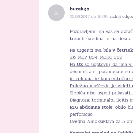
bucekgp
26.09.2017 ob 16:09
zadnji odgov
Pozdravljeni…na vas se obrač
trebuh (sredina in na desno s
Na urgenci sva bila
v četrtek 
3,6, MCV 80,4, MCHC 357.
Na
UZ
so ugotovili, da ima 
desni strani…posamezne so 
in cekuma je koncentrično 
Priležno maščevje je videti
Slepiča niso uspeli prikazati.
Diagnoza: terminalni ileitis 
RTG abdomna stoje
: obilo b
perforacijo.
Uvedba Amoksiklava za 5 dni
Kontrolni pregled na Polikli