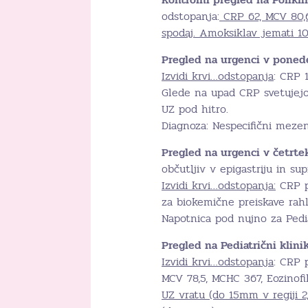
odstopanja:
CRP 62, MCV 80,6
spodaj. Amoksiklav jemati 10
Pregled na urgenci v ponede
Izvidi krvi…odstopanja
: CRP 
Glede na upad CRP svetujej
UZ pod hitro.
Diagnoza: Nespecifični mezen
Pregled na urgenci v četrtek
občutljiv v epigastriju in su
Izvidi krvi…odstopanja:
CRP po
za biokemične preiskave rahl
Napotnica pod nujno za Pedia
Pregled na Pediatrični klinik
Izvidi krvi…odstopanja
: CRP p
MCV 78,5, MCHC 367, Eozinofil
UZ vratu (do 15mm v regiji 