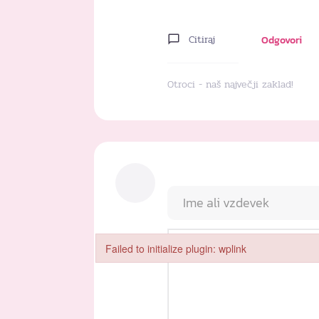
Citiraj
Odgovori
Otroci - naš največji zaklad!
Failed to initialize plugin: wplink
Failed to initialize plugin: wplink