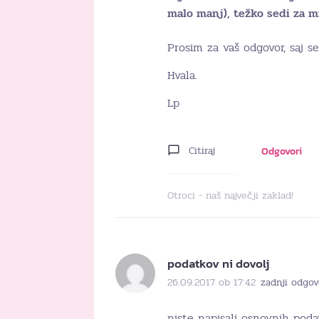
malo manj), težko sedi za mi
Prosim za vaš odgovor, saj s
Hvala.
Lp
Citiraj
Odgovori
Otroci - naš največji zaklad!
podatkov ni dovolj
26.09.2017 ob 17:42
zadnji odgov
niste napisali osnovnih podat