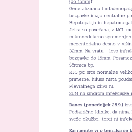
(do 15mm)
:
Generalizirana limfadenopat
bezgavke imajo centralne pr
Hepatopatija in hepatomegali
Jetra so povečana, v MCL mer
mikronodularno spremenjen 
mezenterialno desno v višin
32mm. Na vratu – levo infra
bezgavke do 15mm. Posamezni 
Ščitnica bp.
RTG pc:
srce normalne veliko
primerne, hilusa nista pouda
Plevralnega izliva ni.
SUM na sindrom infekcijske
Danes (ponedeljek 25.9.)
izv
Pediatrične klinike, da nima
sveže okužbe…torej
ni infek
Kaj menite vi o tem…kaj se 