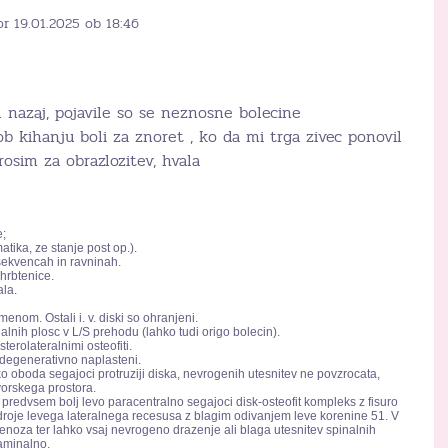
or 19.01.2025 ob 18:46
l nazaj, pojavile so se neznosne bolecine
ob kihanju boli za znoret , ko da mi trga zivec ponovil
sim za obrazlozitev, hvala
e;
ika, ze stanje post op.).
sekvencah in ravninah.
hrbtenice.
ala.
menom. Ostali i. v. diski so ohranjeni.
h plosc v L/S prehodu (lahko tudi origo bolecin).
erolateralnimi osteofiti.
o degenerativno naplasteni.
ko oboda segajoci protruziji diska, nevrogenih utesnitev ne povzrocata,
vorskega prostora.
r predvsem bolj levo paracentralno segajoci disk-osteofit kompleks z fisuro
droje levega lateralnega recesusa z blagim odivanjem leve korenine 51. V
enoza ter lahko vsaj nevrogeno drazenje ali blaga utesnitev spinalnih
raminalno.