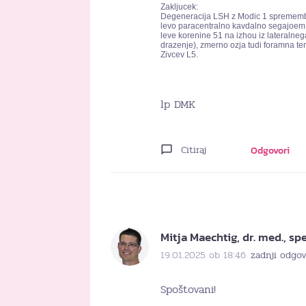
Zakljucek:
Degeneracija LSH z Modic 1 sprememba
levo paracentralno kavdalno segajoem 
leve korenine 51 na izhou iz lateralneg
drazenje), zmerno ozja tudi foramna te
Zivcev L5.
lp DMK
Citiraj
Odgovori
Mitja Maechtig, dr. med., spec
19.01.2025 ob 18:46
zadnji odgov
Spoštovani!