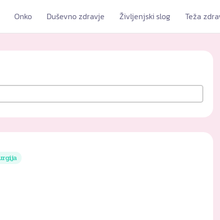
Onko
Duševno zdravje
Življenjski slog
Teža zdra
urgija