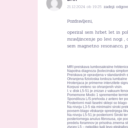
21.12.2024 ob 19:25
zadnji odgov
Pozdravljeni,
operiral sem hrbet let in po
mravljincenje po levi nogi , 
sem magnetno resonanco, pro
MRI preiskava lumbosakralne hrbtenic
Napotna diagnoza (bolecinska simptomat
Preiskava je opravijena v standardnih 
Ohranjena fizioloska lordoza lumbalne 
Hrotenjaca je primerne intenzitete sign
Korpusi vretenc so ohranjenih visin.
I. v. disk L5-51 je znizan z vakuum feno
Pomemone Modic 1 spremembe terminalni
Spondiloza L/S prehoda z antero ter post
Posteriorni mali fasetni sklepi so blag
Na nivoju L3-5 sta minimalni siroki pre
povsem blago vtiskanje sprednjega lik
Na nivoju L5-51 je posteriorni Siroki te
posteriornega anulus fibrosusa, oje po
predelu foramnov je prisotna zmerna st
zivcev L5 – nekoliko tudi levo ekstrafo