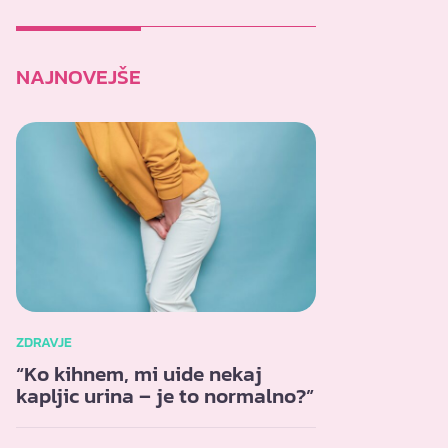
NAJNOVEJŠE
ZDRAVJE
“Ko kihnem, mi uide nekaj
kapljic urina – je to normalno?”