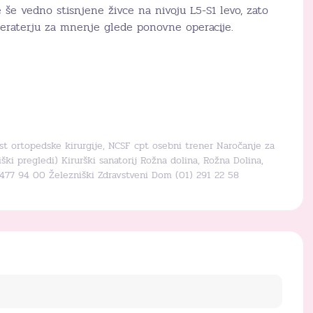
še vedno stisnjene živce na nivoju L5-S1 levo, zato
eraterju za mnenje glede ponovne operacije.
ist ortopedske kirurgije, NCSF cpt osebni trener Naročanje za
ki pregledi) Kirurški sanatorij Rožna dolina, Rožna Dolina,
 477 94 00 Železniški Zdravstveni Dom (01) 291 22 58