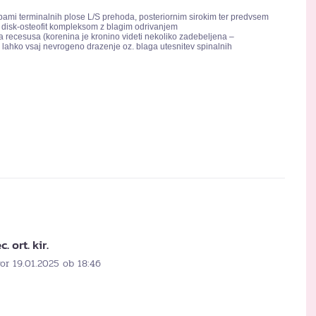
mi terminalnih plose L/S prehoda, posteriornim sirokim ter predvsem
disk-osteofit kompleksom z blagim odrivanjem
a recesusa (korenina je kronino videti nekoliko zadebeljena –
r lahko vsaj nevrogeno drazenje oz. blaga utesnitev spinalnih
. ort. kir.
or 19.01.2025 ob 18:46