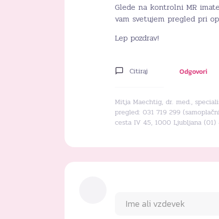
Glede na kontrolni MR imate 
vam svetujem pregled pri op
Lep pozdrav!
Citiraj
Odgovori
Mitja Maechtig, dr. med., special
pregled: 031 719 299 (samoplačniš
cesta IV 45, 1000 Ljubljana (01)