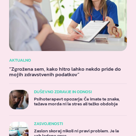
AKTUALNO
“Zgrožena sem, kako hitro lahko nekdo pride do
mojih zdravstvenih podatkov”
DUŠEVNO ZDRAVJE IN ODNOSI
Psihoterapevt opozarja: Če imate te znake,
težava morda ni le stres ali težko obdobje
ZASVOJENOSTI
Zaslon skoraj nikoli ni pravi problem. Je le
vrh ledene gore.