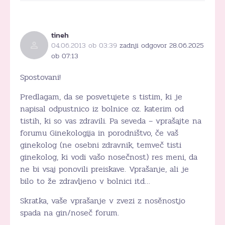
tineh
04.06.2013 ob 03:39
zadnji odgovor 28.06.2025
ob 07:13
Spostovani!
Predlagam, da se posvetujete s tistim, ki je
napisal odpustnico iz bolnice oz. katerim od
tistih, ki so vas zdravili. Pa seveda – vprašajte na
forumu Ginekologija in porodništvo, če vaš
ginekolog (ne osebni zdravnik, temveč tisti
ginekolog, ki vodi vašo nosečnost) res meni, da
ne bi vsaj ponovili preiskave. Vprašanje, ali je
bilo to že zdravljeno v bolnici itd…
Skratka, vaše vprašanje v zvezi z nosěnostjo
spada na gin/noseč forum.