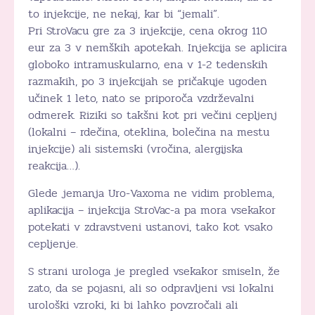
to injekcije, ne nekaj, kar bi “jemali”.
Pri StroVacu gre za 3 injekcije, cena okrog 110
eur za 3 v nemških apotekah. Injekcija se aplicira
globoko intramuskularno, ena v 1-2 tedenskih
razmakih, po 3 injekcijah se pričakuje ugoden
učinek 1 leto, nato se priporoča vzdrževalni
odmerek. Riziki so takšni kot pri večini cepljenj
(lokalni – rdečina, oteklina, bolečina na mestu
injekcije) ali sistemski (vročina, alergijska
reakcija…).
Glede jemanja Uro-Vaxoma ne vidim problema,
aplikacija – injekcija StroVac-a pa mora vsekakor
potekati v zdravstveni ustanovi, tako kot vsako
cepljenje.
S strani urologa je pregled vsekakor smiseln, že
zato, da se pojasni, ali so odpravljeni vsi lokalni
urološki vzroki, ki bi lahko povzročali ali