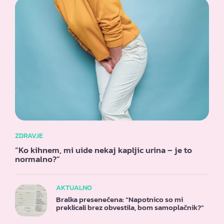
ZDRAVJE
“Ko kihnem, mi uide nekaj kapljic urina – je to
normalno?”
AKTUALNO
Bralka presenečena: “Napotnico so mi
preklicali brez obvestila, bom samoplačnik?”