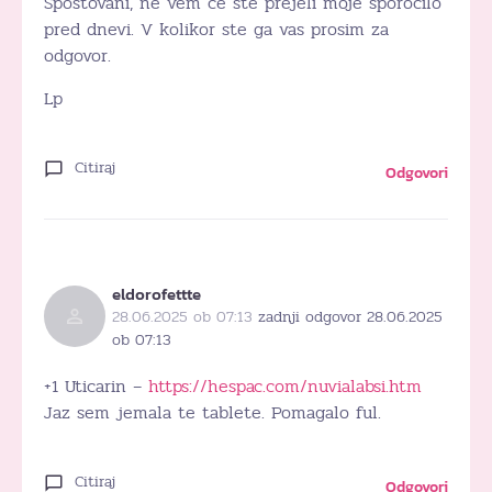
Spoštovani, ne vem če ste prejeli moje sporočilo
pred dnevi. V kolikor ste ga vas prosim za
odgovor.
Lp
Citiraj
Odgovori
eldorofettte
28.06.2025 ob 07:13
zadnji odgovor 28.06.2025
ob 07:13
+1 Uticarin –
https://hespac.com/nuvialabsi.htm
Jaz sem jemala te tablete. Pomagalo ful.
Citiraj
Odgovori