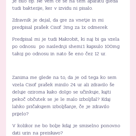
je bilo bp. Ne vem če se na tem aparatu gleda
tudi bakterije, ker v izvidu ni pisalo.
Zdravnik je dejal, da gre za vnetje in mi
predpisal prašek Cisof 3mg za 1x odmerek.
Predpisal mi je tudi Makrobit, ki naj bi ga vzela
po odnosu po naslednji shemi:1 kapsulo 100mg
takoj po odnosu in nato še eno čez 12 ur.
Zanima me glede na to, da je od tega ko sem
vzela Cisof prašek minilo 24 ur ali zdravilo še
deluje oziroma kako dolgo se učinkuje, kajti
pekoč občutek se je le malo izboljšal? Kdaj
lahko pričakujem izboljšanje, če je zdravilo
prijelo?
V kolikor ne bo bolje kdaj je smiselno ponovno
dati urin na preiskavo?