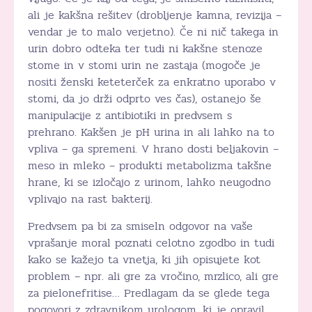
ali je kakšna rešitev (drobljenje kamna, revizija –
vendar je to malo verjetno). Če ni nič takega in
urin dobro odteka ter tudi ni kakšne stenoze
stome in v stomi urin ne zastaja (mogoče je
nositi ženski keteterček za enkratno uporabo v
stomi, da jo drži odprto ves čas), ostanejo še
manipulacije z antibiotiki in predvsem s
prehrano. Kakšen je pH urina in ali lahko na to
vpliva – ga spremeni. V hrano dosti beljakovin –
meso in mleko – produkti metabolizma takšne
hrane, ki se izločajo z urinom, lahko neugodno
vplivajo na rast bakterij.
Predvsem pa bi za smiseln odgovor na vaše
vprašanje moral poznati celotno zgodbo in tudi
kako se kažejo ta vnetja, ki jih opisujete kot
problem – npr. ali gre za vročino, mrzlico, ali gre
za pielonefritise… Predlagam da se glede tega
pogovori z zdravnikom urologom, ki je opravil