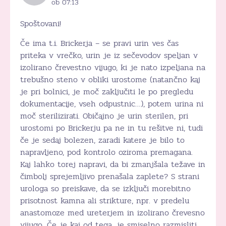
ob 07:13
Spoštovani!
Če ima t.i. Brickerja – se pravi urin ves čas
priteka v vrečko, urin je iz sečevodov speljan v
izolirano črevestno vijugo, ki je nato izpeljana na
trebušno steno v obliki urostome (natančno kaj
je pri bolnici, je moč zaključiti le po pregledu
dokumentacije, vseh odpustnic…), potem urina ni
moč sterilizirati. Običajno je urin sterilen, pri
urostomi po Brickerju pa ne in tu rešitve ni, tudi
če je sedaj bolezen, zaradi katere je bilo to
napravljeno, pod kontrolo oziroma premagana.
Kaj lahko torej napravi, da bi zmanjšala težave in
čimbolj sprejemljivo prenašala zaplete? S strani
urologa so preiskave, da se izključi morebitno
prisotnost kamna ali strikture, npr. v predelu
anastomoze med ureterjem in izolirano črevesno
vijugo. Če je kaj od tega, je smiselno razmisliti,