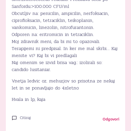
Sanfordu:>100.000 CFU/ml
Obcutljiv na: penicilin, ampicilin, nerfoksacin,
ciprofloksacin, tetraciklin, teikoplanin,
vankomicin, linezolin, nitrofurantonin.
Odporen na: eritromicin in tetraciklin.
Moj zdravnik meni, da bi mi to opazovali.
Terapijemi ni predpisal. In ker me mal skrbi… Kaj
menite vi? Kaj bi vi predlagali
Naj omenim se izvid brisa vag.: izolirali so:
candido lusitaniar.
Vnetja ledvic oz. mehurjov so prisotna ze nekaj
let in se ponavljajo do 4xletno
Hvala in lp, kaja
Citiraj
Odgovori