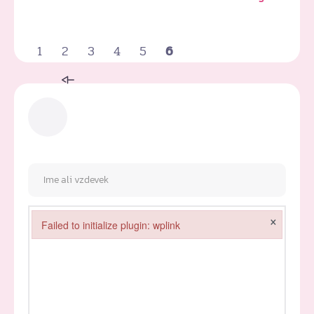
1
2
3
4
5
6
×
Failed to initialize plugin: wplink
Failed to initialize plugin: wplink