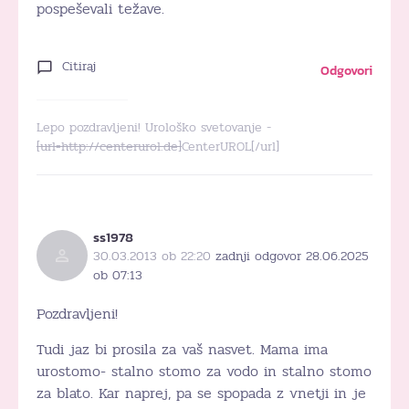
pospeševali težave.
Citiraj
Odgovori
Lepo pozdravljeni! Urološko svetovanje -
[url=http://centerurol.de]
CenterUROL[/url]
ss1978
30.03.2013 ob 22:20
zadnji odgovor 28.06.2025
ob 07:13
Pozdravljeni!
Tudi jaz bi prosila za vaš nasvet. Mama ima
urostomo- stalno stomo za vodo in stalno stomo
za blato. Kar naprej, pa se spopada z vnetji in je