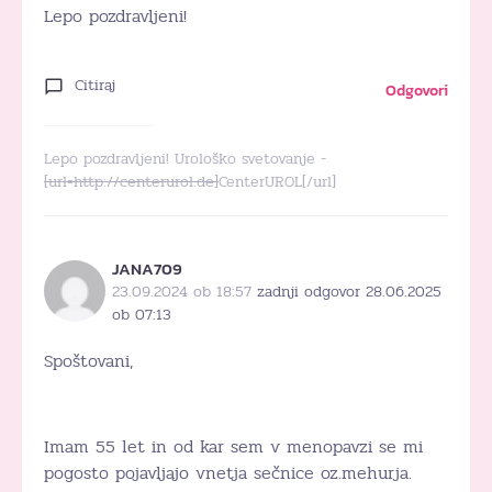
Lepo pozdravljeni!
Citiraj
Odgovori
Lepo pozdravljeni! Urološko svetovanje -
[url=http://centerurol.de]
CenterUROL[/url]
JANA709
23.09.2024 ob 18:57
zadnji odgovor 28.06.2025
ob 07:13
Spoštovani,
Imam 55 let in od kar sem v menopavzi se mi
pogosto pojavljajo vnetja sečnice oz.mehurja.