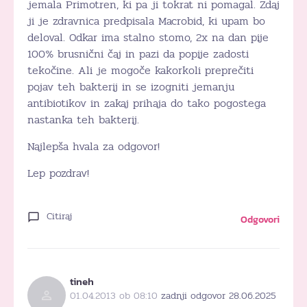
jemala Primotren, ki pa ji tokrat ni pomagal. Zdaj
ji je zdravnica predpisala Macrobid, ki upam bo
deloval. Odkar ima stalno stomo, 2x na dan pije
100% brusnični čaj in pazi da popije zadosti
tekočine. Ali je mogoče kakorkoli preprečiti
pojav teh bakterij in se izogniti jemanju
antibiotikov in zakaj prihaja do tako pogostega
nastanka teh bakterij.
Najlepša hvala za odgovor!
Lep pozdrav!
Citiraj
Odgovori
tineh
01.04.2013 ob 08:10
zadnji odgovor 28.06.2025