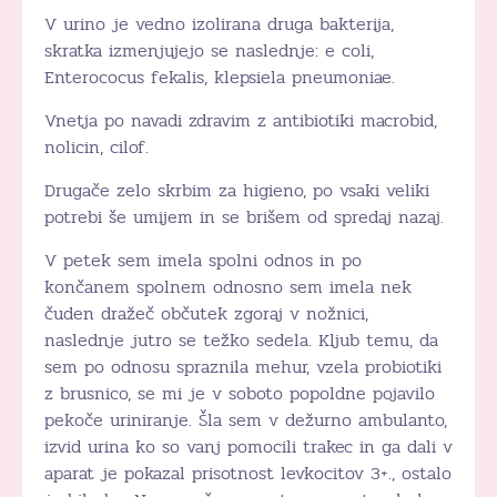
V urino je vedno izolirana druga bakterija,
skratka izmenjujejo se naslednje: e coli,
Enterococus fekalis, klepsiela pneumoniae.
Vnetja po navadi zdravim z antibiotiki macrobid,
nolicin, cilof.
Drugače zelo skrbim za higieno, po vsaki veliki
potrebi še umijem in se brišem od spredaj nazaj.
V petek sem imela spolni odnos in po
končanem spolnem odnosno sem imela nek
čuden dražeč občutek zgoraj v nožnici,
naslednje jutro se težko sedela. Kljub temu, da
sem po odnosu spraznila mehur, vzela probiotiki
z brusnico, se mi je v soboto popoldne pojavilo
pekoče uriniranje. Šla sem v dežurno ambulanto,
izvid urina ko so vanj pomocili trakec in ga dali v
aparat je pokazal prisotnost levkocitov 3+., ostalo