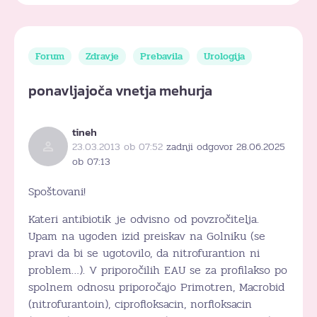
Forum
Zdravje
Prebavila
Urologija
ponavljajoča vnetja mehurja
tineh
23.03.2013 ob 07:52
zadnji odgovor 28.06.2025
ob 07:13
Spoštovani!
Kateri antibiotik je odvisno od povzročitelja.
Upam na ugoden izid preiskav na Golniku (se
pravi da bi se ugotovilo, da nitrofurantion ni
problem…). V priporočilih EAU se za profilakso po
spolnem odnosu priporočajo Primotren, Macrobid
(nitrofurantoin), ciprofloksacin, norfloksacin