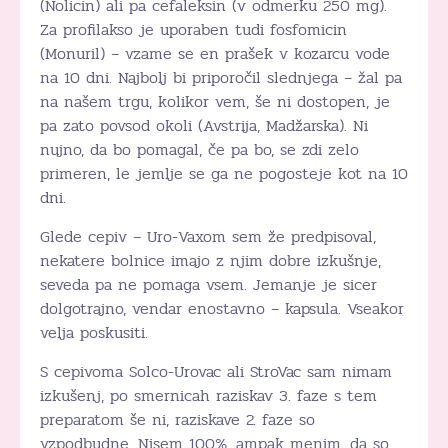
(Nolicin) ali pa cefaleksin (v odmerku 250 mg).
Za profilakso je uporaben tudi fosfomicin
(Monuril) – vzame se en prašek v kozarcu vode
na 10 dni. Najbolj bi priporočil slednjega – žal pa
na našem trgu, kolikor vem, še ni dostopen, je
pa zato povsod okoli (Avstrija, Madžarska). Ni
nujno, da bo pomagal, če pa bo, se zdi zelo
primeren, le jemlje se ga ne pogosteje kot na 10
dni.
Glede cepiv – Uro-Vaxom sem že predpisoval,
nekatere bolnice imajo z njim dobre izkušnje,
seveda pa ne pomaga vsem. Jemanje je sicer
dolgotrajno, vendar enostavno – kapsula. Vseakor
velja poskusiti.
S cepivoma Solco-Urovac ali StroVac sam nimam
izkušenj, po smernicah raziskav 3. faze s tem
preparatom še ni, raziskave 2. faze so
vzpodbudne. Nisem 100%, ampak menim, da so