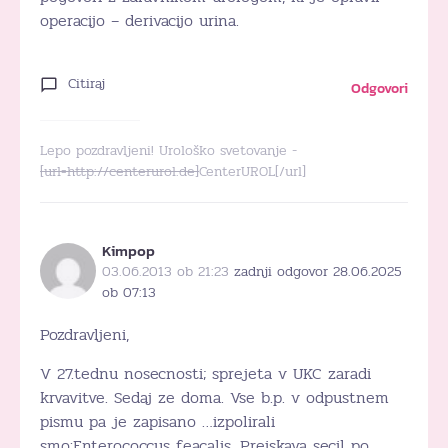
operacijo – derivacijo urina.
Citiraj
Odgovori
Lepo pozdravljeni! Urološko svetovanje -
[url=http://centerurol.de]
CenterUROL[/url]
Kimpop
03.06.2013 ob 21:23
zadnji odgovor 28.06.2025
ob 07:13
Pozdravljeni,
V 27.tednu nosecnosti; sprejeta v UKC zaradi
krvavitve. Sedaj ze doma. Vse b.p. v odpustnem
pismu pa je zapisano …izpolirali
smo:Enterococcus feacalis. Preiskava secil po