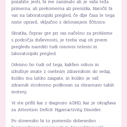
pozabite jesti, bi me zanimalo ali je vaša teža
primerna, ali prekomerna ali prenizka. Naročil bi
vas na laboratorijski pregled, če dlje časa le tega
niste opravil, vključno z delovanjem ščitnice.
Skratka, čeprav gre pri vas načelno za probleme
s področja duševnosti, je treba vsaj ob prvem
pregledu narediti tudi osnovni telesni in
laboratorijski pregled.
Odvisno bo tudi od tega, kakšen odnos in
izkušnje imate z osebnim zdravnikom do sedaj,
koliko mu lahko zaupate, in koliko je vaš
zdravnik strokovno podkovan za obravnavo takih
motenj.
Vi ste prišli kar z diagnozo ADHD, kar je okrajšava
za Attention Deficit Hyperactivity Disorder.
Po slovensko bi to pomenilo dobesedno