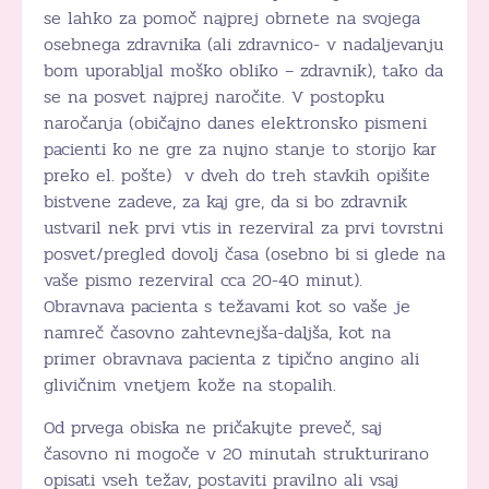
se lahko za pomoč najprej obrnete na svojega
osebnega zdravnika (ali zdravnico- v nadaljevanju
bom uporabljal moško obliko – zdravnik), tako da
se na posvet najprej naročite. V postopku
naročanja (običajno danes elektronsko pismeni
pacienti ko ne gre za nujno stanje to storijo kar
preko el. pošte) v dveh do treh stavkih opišite
bistvene zadeve, za kaj gre, da si bo zdravnik
ustvaril nek prvi vtis in rezerviral za prvi tovrstni
posvet/pregled dovolj časa (osebno bi si glede na
vaše pismo rezerviral cca 20-40 minut).
Obravnava pacienta s težavami kot so vaše je
namreč časovno zahtevnejša-daljša, kot na
primer obravnava pacienta z tipično angino ali
glivičnim vnetjem kože na stopalih.
Od prvega obiska ne pričakujte preveč, saj
časovno ni mogoče v 20 minutah strukturirano
opisati vseh težav, postaviti pravilno ali vsaj