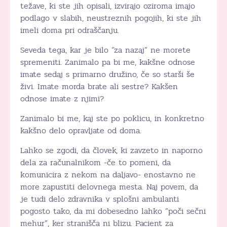
težave, ki ste jih opisali, izvirajo oziroma imajo
podlago v slabih, neustreznih pogojih, ki ste jih
imeli doma pri odraščanju.
Seveda tega, kar je bilo ”za nazaj” ne morete
spremeniti. Zanimalo pa bi me, kakšne odnose
imate sedaj s primarno družino, če so starši še
živi. Imate morda brate ali sestre? Kakšen
odnose imate z njimi?
Zanimalo bi me, kaj ste po poklicu, in konkretno
kakšno delo opravljate od doma.
Lahko se zgodi, da človek, ki zavzeto in naporno
dela za računalnikom -če to pomeni, da
komunicira z nekom na daljavo- enostavno ne
more zapustiti delovnega mesta. Naj povem, da
je tudi delo zdravnika v splošni ambulanti
pogosto tako, da mi dobesedno lahko ”poči sečni
mehur”, ker stranišča ni blizu. Pacient za