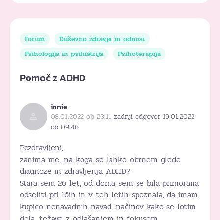
Forum
Duševno zdravje in odnosi
Psihologija in psihiatrija
Psihoterapija
Pomoč z ADHD
innie
08.01.2022 ob 23:11
zadnji odgovor 19.01.2022
ob 09:46
Pozdravljeni,
zanima me, na koga se lahko obrnem glede
diagnoze in zdravljenja ADHD?
Stara sem 26 let, od doma sem se bila primorana
odseliti pri 16ih in v teh letih spoznala, da imam
kupico nenavadnih navad, načinov kako se lotim
dela, težave z odlašanjem in fokusom.