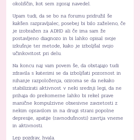
okoliščin, kot sem zgoraj navedel.
Upam tudi, da se bo na forumu pridružil še
kakšen razpravljalec, posebej bi bilo zaželeno, če
je izobražen za ADHD ali če ima sam že
postavljeno diagnozo in bi lahko opisal svoje
izkušnje ter metode, kako je izboljšal svojo
učinkovitost pri delu.
Na koncu naj vam povem še, da obstajajo tudi
zdravila s katerimi se da izboljšati pozornost in
nihanje razpoloženja, oziroma se da nekako
stabilizirati aktivnost v neki srednji legi, da ne
prihaja do prekomerne lahko bi rekel prave
manične kompulzivne obsesivne zavzetosti z
nekim opravilom in na drugi strani popolne
depresije, apatije (ravnodušnosti) zavrtja vneme
in aktivnosti.
Lep pozdrav, hvala.