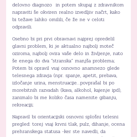
delovno diagnozo in potem skupaj z zdravnikom
napraviti še okviren realno izvedljiv načrt, kako
bi težave lahko omilili, če že ne v celoti
odpravili.
Osebno bi pri prvi obravnavi najprej opredelil
glavni problem, ki je aktualno najbolj moteč
oziroma, najbolj ovira vaše delo in življenje, nato
še enega do dva ”stranska” manjša problema;
Potem bi opravil vsaj osnovno anamnezo glede
telesnega zdravja (npr. spanje, apetit, prebava,
izločanje urina, menstruacije…povprašal bi po
morebitnih razvadah (kava, alkohol, kajenje ipd),
zanimalo bi me koliko časa namenite gibanju,
rekreaciji;
Napravil bi orientacijski osnovni splošni telesni
pregled: torej vsaj krvni tlak, pulz, dihanje, ocena
prehranskega statusa -ker ste navedli, da