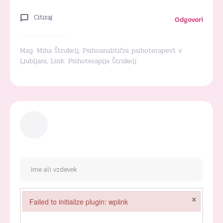
Citiraj
Odgovori
Mag. Miha Štrukelj, Psihoanalitični psihoterapevt v
Ljubljani, Link:
Psihoterapija Štrukelj
×
Failed to initialize plugin: wplink
Failed to initialize plugin: wplink