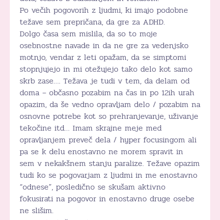
Po večih pogovorih z ljudmi, ki imajo podobne
težave sem prepričana, da gre za ADHD.
Dolgo časa sem mislila, da so to moje
osebnostne navade in da ne gre za vedenjsko
motnjo, vendar z leti opažam, da se simptomi
stopnjujejo in mi otežujejo tako delo kot samo
skrb zase…. Težava je tudi v tem, da delam od
doma – občasno pozabim na čas in po 12ih urah
opazim, da še vedno opravljam delo / pozabim na
osnovne potrebe kot so prehranjevanje, uživanje
tekočine itd… Imam skrajne meje med
opravljanjem preveč dela / hyper focusingom ali
pa se k delu enostavno ne morem spravit in
sem v nekakšnem stanju paralize. Težave opazim
tudi ko se pogovarjam z ljudmi in me enostavno
“odnese”, posledično se skušam aktivno
fokusirati na pogovor in enostavno druge osebe
ne slišim.