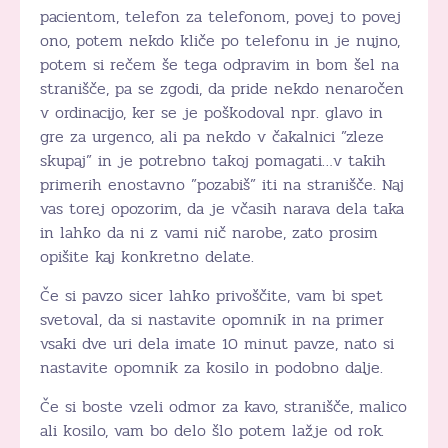
pacientom, telefon za telefonom, povej to povej
ono, potem nekdo kliče po telefonu in je nujno,
potem si rečem še tega odpravim in bom šel na
stranišče, pa se zgodi, da pride nekdo nenaročen
v ordinacijo, ker se je poškodoval npr. glavo in
gre za urgenco, ali pa nekdo v čakalnici ”zleze
skupaj” in je potrebno takoj pomagati…v takih
primerih enostavno ”pozabiš” iti na stranišče. Naj
vas torej opozorim, da je včasih narava dela taka
in lahko da ni z vami nič narobe, zato prosim
opišite kaj konkretno delate.
Če si pavzo sicer lahko privoščite, vam bi spet
svetoval, da si nastavite opomnik in na primer
vsaki dve uri dela imate 10 minut pavze, nato si
nastavite opomnik za kosilo in podobno dalje.
Če si boste vzeli odmor za kavo, stranišče, malico
ali kosilo, vam bo delo šlo potem lažje od rok.