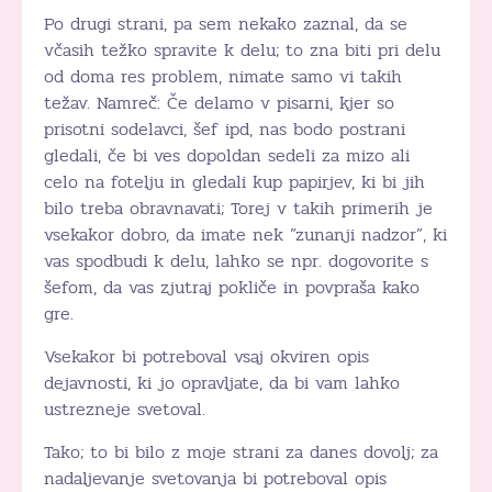
Po drugi strani, pa sem nekako zaznal, da se
včasih težko spravite k delu; to zna biti pri delu
od doma res problem, nimate samo vi takih
težav. Namreč: Če delamo v pisarni, kjer so
prisotni sodelavci, šef ipd, nas bodo postrani
gledali, če bi ves dopoldan sedeli za mizo ali
celo na fotelju in gledali kup papirjev, ki bi jih
bilo treba obravnavati; Torej v takih primerih je
vsekakor dobro, da imate nek ”zunanji nadzor”, ki
vas spodbudi k delu, lahko se npr. dogovorite s
šefom, da vas zjutraj pokliče in povpraša kako
gre.
Vsekakor bi potreboval vsaj okviren opis
dejavnosti, ki jo opravljate, da bi vam lahko
ustrezneje svetoval.
Tako; to bi bilo z moje strani za danes dovolj; za
nadaljevanje svetovanja bi potreboval opis