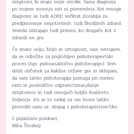
simptomi, ki imajo svoje vzroke. Sama diagnoza
po mojem mnenju niti ni pomembna. Kot mnoge
diagnoze se tudi ADHD večkrat zlorablja za
predpisovanje nepotrebnih, tudi škodljivih zdravil.
Seveda obstajajo tudi primeri, ko drugače kot z
zdravili ne gre.
Če imate voljo, željo in vztrajnost, vam svetujem,
da se odločite za poglobljen psihoterapevtski
proces (npr. psihoanalitično psihoterapijo). Sem
dobil občutek za kakšne težave gre in sklepam,
da vam lahko psihoterapija pomaga pri osebni
rasti in posledično odpravo/zmanjšanje
simptomov in tudi omogoči boljšo kvaliteto
življenja. Ali je to nekaj za vas boste lahko
presodili sami oz. skupaj s psihoterapevtom/tko.
S prijaznimi pozdravi,
Miha Štrukelj