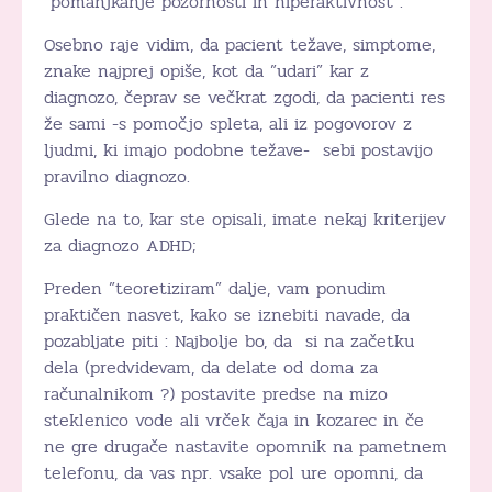
”pomanjkanje pozornosti in hiperaktivnost”.
Osebno raje vidim, da pacient težave, simptome,
znake najprej opiše, kot da ”udari” kar z
diagnozo, čeprav se večkrat zgodi, da pacienti res
že sami -s pomočjo spleta, ali iz pogovorov z
ljudmi, ki imajo podobne težave- sebi postavijo
pravilno diagnozo.
Glede na to, kar ste opisali, imate nekaj kriterijev
za diagnozo ADHD;
Preden ”teoretiziram” dalje, vam ponudim
praktičen nasvet, kako se iznebiti navade, da
pozabljate piti : Najbolje bo, da si na začetku
dela (predvidevam, da delate od doma za
računalnikom ?) postavite predse na mizo
steklenico vode ali vrček čaja in kozarec in če
ne gre drugače nastavite opomnik na pametnem
telefonu, da vas npr. vsake pol ure opomni, da