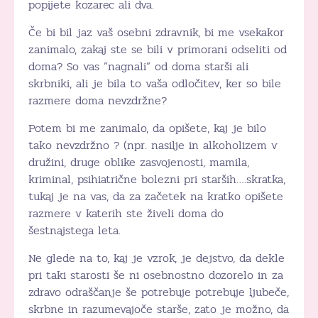
popijete kozarec ali dva.
Če bi bil jaz vaš osebni zdravnik, bi me vsekakor
zanimalo, zakaj ste se bili v primorani odseliti od
doma? So vas ”nagnali” od doma starši ali
skrbniki, ali je bila to vaša odločitev, ker so bile
razmere doma nevzdržne?
Potem bi me zanimalo, da opišete, kaj je bilo
tako nevzdržno ? (npr. nasilje in alkoholizem v
družini, druge oblike zasvojenosti, mamila,
kriminal, psihiatrične bolezni pri starših….skratka,
tukaj je na vas, da za začetek na kratko opišete
razmere v katerih ste živeli doma do
šestnajstega leta.
Ne glede na to, kaj je vzrok, je dejstvo, da dekle
pri taki starosti še ni osebnostno dozorelo in za
zdravo odraščanje še potrebuje potrebuje ljubeče,
skrbne in razumevajoče starše, zato je možno, da