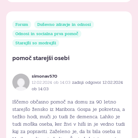
Forum
Duševno zdravje in odnosi
Odnosi in socialna prva pomoč
Starejši so modrejši
pomoč starejši osebi
simonav570
12.02.2024 ob 14:03
zadnji odgovor 12.02.2024
ob 14:03
Iščemo občasno pomoč na domu za 90 letno
starejšo žensko iz Maribora. Gospa je pokretna, a
težko hodi, muči jo tudi že demenca. Lahko je
tudi moška oseba, ker živi v hiši in je vedno tudi
kaj za popraviti. Zaželeno je, da bi bila oseba iz