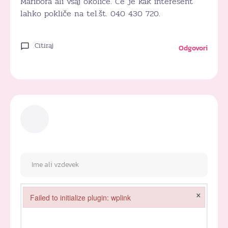
Maribora ali vsaj okolice. Če je kak interesent
lahko pokliče na tel.št. 040 430 720.
Citiraj
Odgovori
×
Failed to initialize plugin: wplink
Failed to initialize plugin: wplink