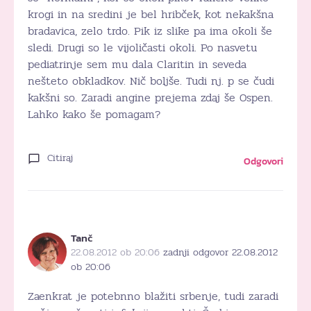
krogi in na sredini je bel hribček, kot nekakšna
bradavica, zelo trdo. Pik iz slike pa ima okoli še
sledi. Drugi so le vijoličasti okoli. Po nasvetu
pediatrinje sem mu dala Claritin in seveda
nešteto obkladkov. Nič boljše. Tudi nj. p se čudi
kakšni so. Zaradi angine prejema zdaj še Ospen.
Lahko kako še pomagam?
Citiraj
Odgovori
Tanč
22.08.2012 ob 20:06
zadnji odgovor 22.08.2012
ob 20:06
Zaenkrat je potebnno blažiti srbenje, tudi zaradi