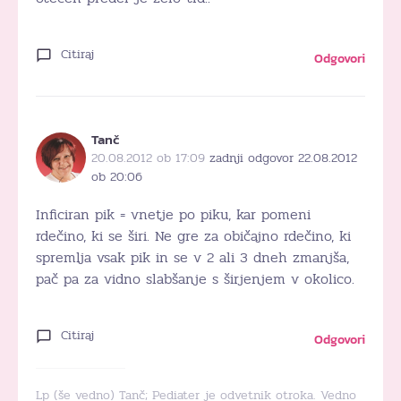
Citiraj
Odgovori
Tanč
20.08.2012 ob 17:09
zadnji odgovor 22.08.2012
ob 20:06
Inficiran pik = vnetje po piku, kar pomeni
rdečino, ki se širi. Ne gre za običajno rdečino, ki
spremlja vsak pik in se v 2 ali 3 dneh zmanjša,
pač pa za vidno slabšanje s širjenjem v okolico.
Citiraj
Odgovori
Lp (še vedno) Tanč; Pediater je odvetnik otroka. Vedno