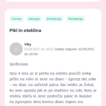
Forum
Zdravje
Pediatrija
Pediatrija
Piki in oteklina
Viky
12.08.2012 ob 08:22
zadnji odgovor 22.08.2012
ob 20:06
Spoštovani
Sina 4 leta je iz petka na soboto ponoči nekaj
pičilo na roko in sicer na dlani – zgornji del roke
– ne dlan, na začetek palca. Kar veliko je čohal,
ko sem opazila pik in pa oteklino na roki. Rola je
otekla, rdeča in sicer področje palec in kazalec
na zgornjem delu kontra dlani. Dajem mu