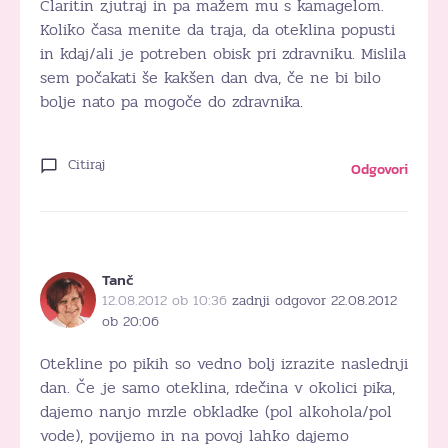
Claritin zjutraj in pa mažem mu s kamagelom.
Koliko časa menite da traja, da oteklina popusti
in kdaj/ali je potreben obisk pri zdravniku. Mislila
sem počakati še kakšen dan dva, če ne bi bilo
bolje nato pa mogoče do zdravnika.
Citiraj
Odgovori
Tanč
12.08.2012 ob 10:36
zadnji odgovor 22.08.2012
ob 20:06
Otekline po pikih so vedno bolj izrazite naslednji
dan. Če je samo oteklina, rdečina v okolici pika,
dajemo nanjo mrzle obkladke (pol alkohola/pol
vode), povijemo in na povoj lahko dajemo