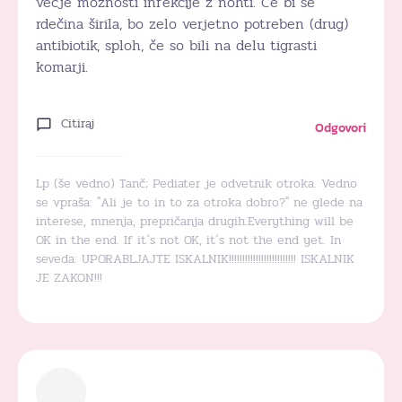
večje možnosti infekcije z nohti. Če bi se
rdečina širila, bo zelo verjetno potreben (drug)
antibiotik, sploh, če so bili na delu tigrasti
komarji.
Citiraj
Odgovori
Lp (še vedno) Tanč; Pediater je odvetnik otroka. Vedno
se vpraša: "Ali je to in to za otroka dobro?" ne glede na
interese, mnenja, prepričanja drugih.Everything will be
OK in the end. If it`s not OK, it´s not the end yet. In
seveda: UPORABLJAJTE ISKALNIK!!!!!!!!!!!!!!!!!!!!!!!!! ISKALNIK
JE ZAKON!!!