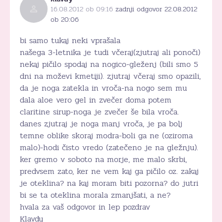
16.08.2012 ob 09:16
zadnji odgovor 22.08.2012
ob 20:06
bi samo tukaj neki vprašala
našega 3-letnika je tudi včeraj(zjutraj ali ponoči)
nekaj pičilo spodaj na nogico-gleženj (bili smo 5
dni na moževi kmetiji). zjutraj včeraj smo opazili,
da je noga zatekla in vroča-na nogo sem mu
dala aloe vero gel in zvečer doma potem
claritine sirup-noga je zvečer še bila vroča.
danes zjutraj je noga manj vroča, je pa bolj
temne oblike skoraj modra-boli ga ne (oziroma
malo)-hodi čisto vredo (zatečeno je na gležnju).
ker gremo v soboto na morje, me malo skrbi,
predvsem zato, ker ne vem kaj ga pičilo oz. zakaj
je oteklina? na kaj moram biti pozorna? do jutri
bi se ta oteklina morala zmanjšati, a ne?
hvala za vaš odgovor in lep pozdrav
Klavdy