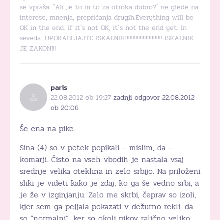
se vpraša: "Ali je to in to za otroka dobro?" ne glede na
interese, mnenja, prepričanja drugih.Everything will be
OK in the end. If it`s not OK, it´s not the end yet. In
seveda: UPORABLJAJTE ISKALNIK!!!!!!!!!!!!!!!!!!!!!!!!! ISKALNIK
JE ZAKON!!!
paris
22.08.2012 ob 19:27
zadnji odgovor 22.08.2012
ob 20:06
Še ena na pike.
Sina (4) so v petek popikali – mislim, da –
komarji. Čisto na vseh vbodih je nastala vsaj
srednje velika oteklina in zelo srbijo. Na priloženi
sliki je videti kako je zdaj, ko ga še vedno srbi, a
je že v izginjanju. Zelo me skrbi, čeprav so izoli,
kjer sem ga peljala pokazati v dežurno rekli, da
so “normalni”, ker so okoli pikov ralično veliko