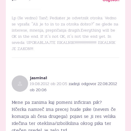
Lp (še vedno) Tanč; Pediater je odvetnik otroka. Vedno
se vpraša: "Ali je to in to za otroka dobro?" ne glede na
interese, mnenja, prepričanja drugih.Everything will be
OK in the end. If it`s not OK, it´s not the end yet. In
seveda: UPORABLJAJTE ISKALNIK!!!!!!!!!!!!!!!!!!!!!!!!! ISKALNIK
JE ZAKON!!!
jasmina1
19.08.2012 ob 20:05
zadnji odgovor 22.08.2012
ob 20:06
Mene pa zanima kaj pomeni inficiran pik?
Hčerka namreč ima precej hude pike (nevem če
komarja ali česa drugega). pojavi se ji res velika
rdečina ter oteklina/izbolkilina okrog pika ter
otečen predel je zelo trd..