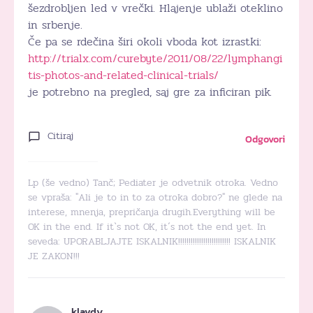
šezdrobljen led v vrečki. Hlajenje ublaži oteklino
in srbenje.
Če pa se rdečina širi okoli vboda kot izrastki:
http://trialx.com/curebyte/2011/08/22/lymphangi
tis-photos-and-related-clinical-trials/
je potrebno na pregled, saj gre za inficiran pik.
Citiraj
Odgovori
Lp (še vedno) Tanč; Pediater je odvetnik otroka. Vedno
se vpraša: "Ali je to in to za otroka dobro?" ne glede na
interese, mnenja, prepričanja drugih.Everything will be
OK in the end. If it`s not OK, it´s not the end yet. In
seveda: UPORABLJAJTE ISKALNIK!!!!!!!!!!!!!!!!!!!!!!!!! ISKALNIK
JE ZAKON!!!
klavdy