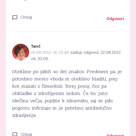
Citiraj
Odgovori
Tanč
16.08.2012 ob 15:46
zadnji odgovor 22.08.2012
ob 20:06
Otekline po pikih so del znakov. Predvsem pa je
potrebno mesto vboda in oteklino hladiti, prej
kot mazati s čimerkoli. Torej povoj, čez pa
obkladke z zdrobljenim ledom. Če bo jutri
rdečina večja, pojdite k zdravniku, saj se piki
pogosto inficirajo in je potebno antibiotično
zdravljenje.
Citiraj
Odgovori