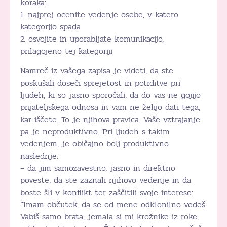
koraka:
1. najprej ocenite vedenje osebe, v katero
kategorijo spada
2. osvojite in uporabljate komunikacijo,
prilagojeno tej kategoriji
Namreč iz vašega zapisa je videti, da ste
poskušali doseči sprejetost in potrditve pri
ljudeh, ki so jasno sporočali, da do vas ne gojijo
prijateljskega odnosa in vam ne želijo dati tega,
kar iščete. To je njihova pravica. Vaše vztrajanje
pa je neproduktivno. Pri ljudeh s takim
vedenjem, je običajno bolj produktivno
naslednje:
– da jim samozavestno, jasno in direktno
poveste, da ste zaznali njihovo vedenje in da
boste šli v konflikt ter zaščitili svoje interese:
“Imam občutek, da se od mene odklonilno vedeš.
Vabiš samo brata, jemala si mi krožnike iz roke,