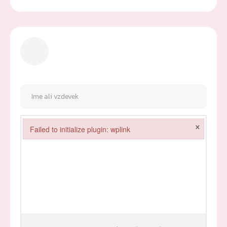
×
Failed to initialize plugin: wplink
Failed to initialize plugin: wplink