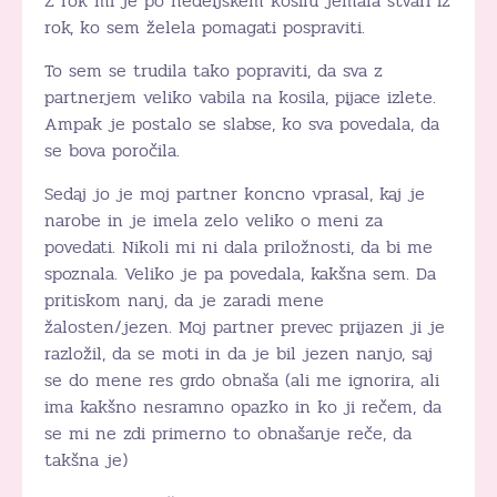
Z rok mi je po nedeljskem kosilu jemala stvari iz
rok, ko sem želela pomagati pospraviti.
To sem se trudila tako popraviti, da sva z
partnerjem veliko vabila na kosila, pijace izlete.
Ampak je postalo se slabse, ko sva povedala, da
se bova poročila.
Sedaj jo je moj partner koncno vprasal, kaj je
narobe in je imela zelo veliko o meni za
povedati. Nikoli mi ni dala priložnosti, da bi me
spoznala. Veliko je pa povedala, kakšna sem. Da
pritiskom nanj, da je zaradi mene
žalosten/jezen. Moj partner prevec prijazen ji je
razložil, da se moti in da je bil jezen nanjo, saj
se do mene res grdo obnaša (ali me ignorira, ali
ima kakšno nesramno opazko in ko ji rečem, da
se mi ne zdi primerno to obnašanje reče, da
takšna je)