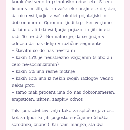
korak čustveno in psihološko odrastete. S tem
imam v mislih, da za začetek sprejmete dejstvo,
da niso vsi ljudje v vaši okolici prijateljski in
dobronamerni. Ogromno ljudi trpi, ker verjame,
da bi morali biti vsi ljudje prijazni in jih imeti
radi. To ne drži. Normalno je, da se ljudje v
odnosu da nas delijo v različne segmente:
– številni so do nas nevtralni
– kakih 15% je neustrezno vzgojenih (slabo ali
celo ne-socializiranih)
– kakih 5% ima resne motnje
– kakih 10% ima iz nekih svojih razlogov vedno
nekaj proti
– samo mali procent ima do nas dobronameren,
empatičen, iskren, zaupljiv odnos
Taka porazdelitev velja tako za splošno javnost
kot za ljudi, ki jih pogosto srečujemo (služba,
sorodniki, znanci). Kar vam manjka, sta dva