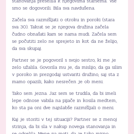
stanovanja preselila k njegovima staršema. Vse
smo se dogovorili. Bila sva navdušena.
Začela sva razmišljati o otroku in poroki (stara
sva 30). Takrat se je njegova družina začela
čudno obnašati kam se nama mudi. Začela sem
se počutiti zelo ne sprejeto in kot da ne želijo,
da sva skupaj.
Partner se je pogovoril s svojo sestro, ki me je
zelo užalila. Govorila mu je, da mislijo, da ga silim
v poroko in prezgodaj ustvariti družino, saj sta z
mamo opazili, kako nesrečen je ob meni.
Tako sem jezna. Jaz sem se trudila, da bi imeli
lepe odnose vabila na pijače in kosila medtem,
ko sta pa oni dve najslabše razmišljali o meni.
Kaj je storiti v tej situaciji? Partner se z menoj
strinja, da bi sla v nakup novega stanovanja in
se odselila. Mene pa moti, da je tako mirno