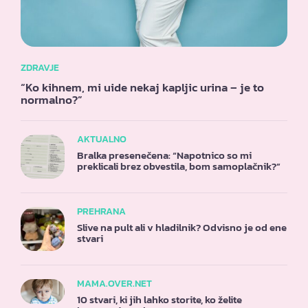
ZDRAVJE
“Ko kihnem, mi uide nekaj kapljic urina – je to
normalno?”
AKTUALNO
Bralka presenečena: “Napotnico so mi
preklicali brez obvestila, bom samoplačnik?”
PREHRANA
Slive na pult ali v hladilnik? Odvisno je od ene
stvari
MAMA.OVER.NET
10 stvari, ki jih lahko storite, ko želite