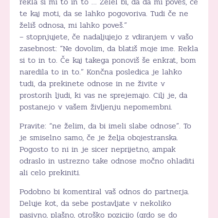
rekla si mi to in to … Želel bi, da da mi poveš, če
te kaj moti, da se lahko pogovoriva. Tudi če ne
želiš odnosa, mi lahko poveš.”
– stopnjujete, če nadaljujejo z vdiranjem v vašo
zasebnost: “Ne dovolim, da blatiš moje ime. Rekla
si to in to. Če kaj takega ponoviš še enkrat, bom
naredila to in to.” Končna posledica je lahko
tudi, da prekinete odnose in ne živite v
prostorih ljudi, ki vas ne sprejemajo. Cilj je, da
postanejo v vašem življenju nepomembni.
Pravite: “ne želim, da bi imeli slabe odnose”. To
je smiselno samo, če je želja obojestranska.
Pogosto to ni in je sicer neprijetno, ampak
odraslo in ustrezno take odnose močno ohladiti
ali celo prekiniti.
Podobno bi komentiral vaš odnos do partnerja.
Deluje kot, da sebe postavljate v nekoliko
pasivno, plašno, otroško pozicijo (grdo se do