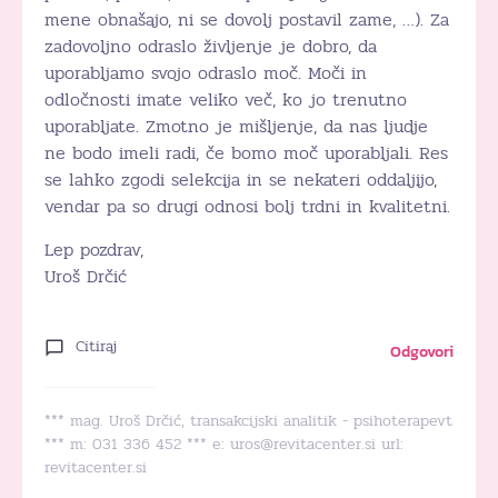
mene obnašajo, ni se dovolj postavil zame, …). Za
zadovoljno odraslo življenje je dobro, da
uporabljamo svojo odraslo moč. Moči in
odločnosti imate veliko več, ko jo trenutno
uporabljate. Zmotno je mišljenje, da nas ljudje
ne bodo imeli radi, če bomo moč uporabljali. Res
se lahko zgodi selekcija in se nekateri oddaljijo,
vendar pa so drugi odnosi bolj trdni in kvalitetni.
Lep pozdrav,
Uroš Drčić
Citiraj
Odgovori
*** mag. Uroš Drčić, transakcijski analitik - psihoterapevt
*** m: 031 336 452 *** e:
uros@revitacenter.si
url:
revitacenter.si