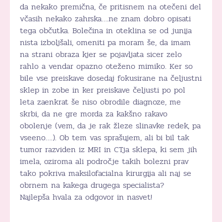
da nekako premična, če pritisnem na otečeni del
včasih nekako zahrska….ne znam dobro opisati
tega občutka. Bolečina in oteklina se od junija
nista izboljšali, omeniti pa moram še, da imam
na strani obraza kjer se pojavljata sicer zelo
rahlo a vendar opazno oteženo mimiko. Ker so
bile vse preiskave dosedaj fokusirane na čeljustni
sklep in zobe in ker preiskave čeljusti po pol
leta zaenkrat še niso obrodile diagnoze, me
skrbi, da ne gre morda za kakšno rakavo
obolenje (vem, da je rak žleze slinavke redek, pa
vseeno….). Ob tem vas sprašujem, ali bi bil tak
tumor razviden iz MRI in CTja sklepa, ki sem jih
imela, oziroma ali področje takih bolezni prav
tako pokriva maksilofacialna kirurgija ali naj se
obrnem na kakega drugega specialista?
Najlepša hvala za odgovor in nasvet!