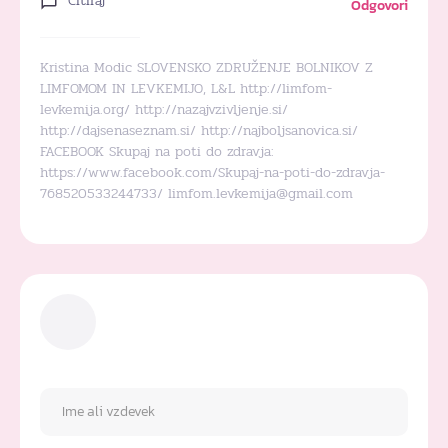
Citiraj
Odgovori
Kristina Modic SLOVENSKO ZDRUŽENJE BOLNIKOV Z
LIMFOMOM IN LEVKEMIJO, L&L http://limfom-
levkemija.org/ http://nazajvzivljenje.si/
http://dajsenaseznam.si/ http://najboljsanovica.si/
FACEBOOK Skupaj na poti do zdravja:
https://www.facebook.com/Skupaj-na-poti-do-zdravja-
768520533244733/ limfom.levkemija@gmail.com