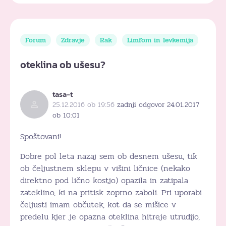
Forum
Zdravje
Rak
Limfom in levkemija
oteklina ob ušesu?
tasa-t
25.12.2016 ob 19:56
zadnji odgovor 24.01.2017
ob 10:01
Spoštovani!
Dobre pol leta nazaj sem ob desnem ušesu, tik
ob čeljustnem sklepu v višini ličnice (nekako
direktno pod lično kostjo) opazila in zatipala
zateklino, ki na pritisk zoprno zaboli. Pri uporabi
čeljusti imam občutek, kot da se mišice v
predelu kjer je opazna oteklina hitreje utrudijo,