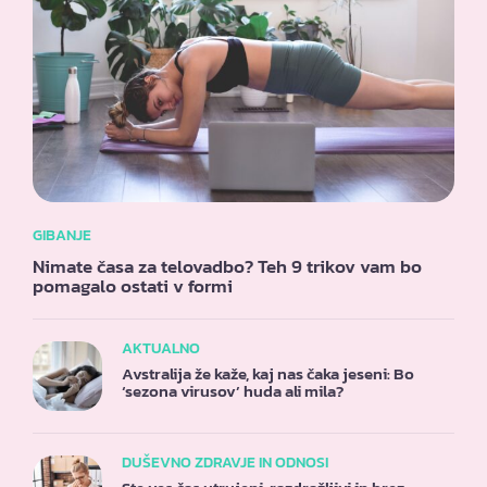
GIBANJE
Nimate časa za telovadbo? Teh 9 trikov vam bo
pomagalo ostati v formi
AKTUALNO
Avstralija že kaže, kaj nas čaka jeseni: Bo
‘sezona virusov’ huda ali mila?
DUŠEVNO ZDRAVJE IN ODNOSI