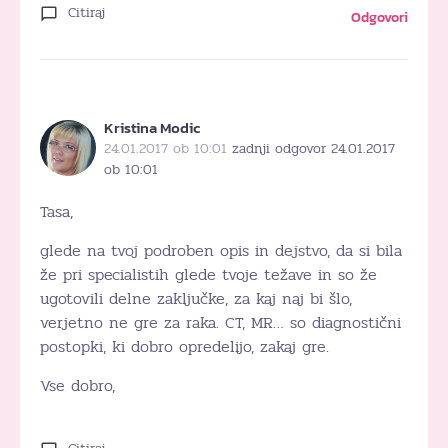
Citiraj
Odgovori
Kristina Modic
24.01.2017 ob 10:01
zadnji odgovor 24.01.2017
ob 10:01
Tasa,
glede na tvoj podroben opis in dejstvo, da si bila
že pri specialistih glede tvoje težave in so že
ugotovili delne zaključke, za kaj naj bi šlo,
verjetno ne gre za raka. CT, MR… so diagnostični
postopki, ki dobro opredelijo, zakaj gre.
Vse dobro,