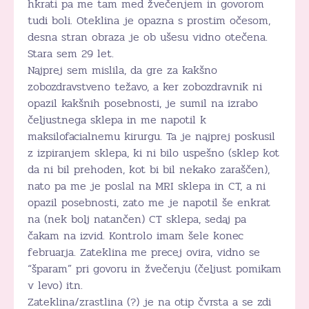
hkrati pa me tam med žvečenjem in govorom
tudi boli. Oteklina je opazna s prostim očesom,
desna stran obraza je ob ušesu vidno otečena.
Stara sem 29 let.
Najprej sem mislila, da gre za kakšno
zobozdravstveno težavo, a ker zobozdravnik ni
opazil kakšnih posebnosti, je sumil na izrabo
čeljustnega sklepa in me napotil k
maksilofacialnemu kirurgu. Ta je najprej poskusil
z izpiranjem sklepa, ki ni bilo uspešno (sklep kot
da ni bil prehoden, kot bi bil nekako zaraščen),
nato pa me je poslal na MRI sklepa in CT, a ni
opazil posebnosti, zato me je napotil še enkrat
na (nek bolj natančen) CT sklepa, sedaj pa
čakam na izvid. Kontrolo imam šele konec
februarja. Zateklina me precej ovira, vidno se
“šparam” pri govoru in žvečenju (čeljust pomikam
v levo) itn.
Zateklina/zrastlina (?) je na otip čvrsta a se zdi