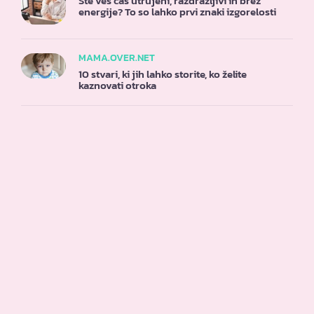
Ste ves čas utrujeni, razdražljivi in brez
energije? To so lahko prvi znaki izgorelosti
MAMA.OVER.NET
10 stvari, ki jih lahko storite, ko želite
kaznovati otroka