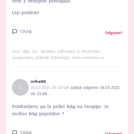
bom z veseljem pomagala.
Lep pozdrav!
Citiraj
Odgovori
univ. dipl. soc. delavka, zakonska in družinska
terapevtka, praktik fokusinga;
www.vsedobro.si
miha96
24.03.2021 ob 20:08
zadnji odgovor 18.05.2021
ob 23:48
Pozdravljeni, pa bi prišel kdaj na terapijo. Je
možno kdaj popoldne ?
Citiraj
Odgovori