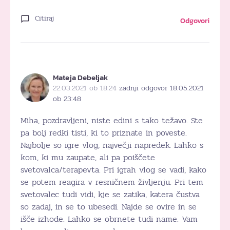
Citiraj
Odgovori
Mateja Debeljak
22.03.2021 ob 18:24
zadnji odgovor 18.05.2021
ob 23:48
Miha, pozdravljeni, niste edini s tako težavo. Ste
pa bolj redki tisti, ki to priznate in poveste.
Najbolje so igre vlog, največji napredek. Lahko s
kom, ki mu zaupate, ali pa poiščete
svetovalca/terapevta. Pri igrah vlog se vadi, kako
se potem reagira v resničnem življenju. Pri tem
svetovalec tudi vidi, kje se zatika, katera čustva
so zadaj, in se to ubesedi. Najde se ovire in se
išče izhode. Lahko se obrnete tudi name. Vam