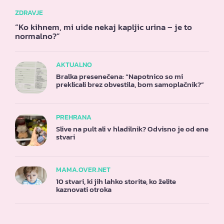
ZDRAVJE
“Ko kihnem, mi uide nekaj kapljic urina – je to
normalno?”
AKTUALNO
Bralka presenečena: “Napotnico so mi
preklicali brez obvestila, bom samoplačnik?”
PREHRANA
Slive na pult ali v hladilnik? Odvisno je od ene
stvari
MAMA.OVER.NET
10 stvari, ki jih lahko storite, ko želite
kaznovati otroka