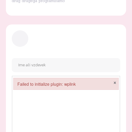
drug drugega programiramo
×
Failed to initialize plugin: wplink
Failed to initialize plugin: wplink