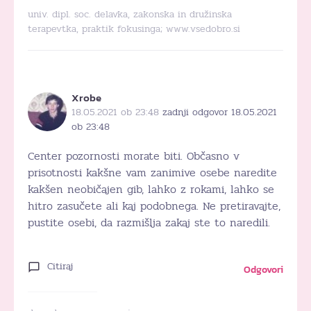
univ. dipl. soc. delavka, zakonska in družinska
terapevtka, praktik fokusinga;
www.vsedobro.si
Xrobe
18.05.2021 ob 23:48
zadnji odgovor 18.05.2021
ob 23:48
Center pozornosti morate biti. Občasno v
prisotnosti kakšne vam zanimive osebe naredite
kakšen neobičajen gib, lahko z rokami, lahko se
hitro zasučete ali kaj podobnega. Ne pretiravajte,
pustite osebi, da razmišlja zakaj ste to naredili.
Citiraj
Odgovori