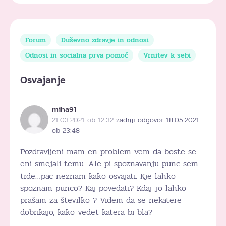
Forum
Duševno zdravje in odnosi
Odnosi in socialna prva pomoč
Vrnitev k sebi
Osvajanje
miha91
21.03.2021 ob 12:32
zadnji odgovor 18.05.2021
ob 23:48
Pozdravljeni mam en problem vem da boste se
eni smejali temu. Ale pi spoznavanju punc sem
trde…pac neznam kako osvajati. Kje lahko
spoznam punco? Kaj povedati? Kdaj jo lahko
prašam za številko ? Videm da se nekatere
dobrikajo, kako vedet katera bi bla?