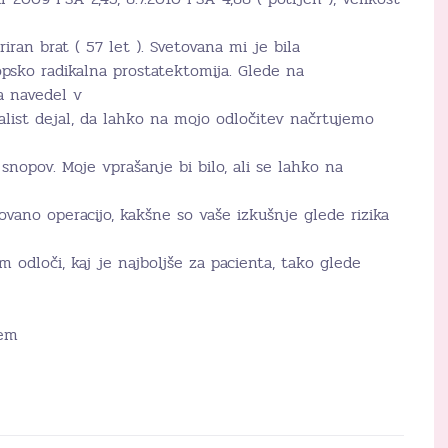
iran brat ( 57 let ). Svetovana mi je bila
psko radikalna prostatektomija. Glede na
ga navedel v
alist dejal, da lahko na mojo odločitev načrtujemo
snopov. Moje vprašanje bi bilo, ali se lahko na
ovano operacijo, kakšne so vaše izkušnje glede rizika
odloči, kaj je najboljše za pacienta, tako glede
jem