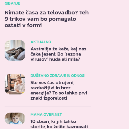
GIBANJE
Nimate časa za telovadbo? Teh
9 trikov vam bo pomagalo
ostati v formi
AKTUALNO
Avstralija že kaže, kaj nas
čaka jeseni: Bo ‘sezona
virusov’ huda ali mila?
DUŠEVNO ZDRAVJE IN ODNOSI
Ste ves čas utrujeni,
razdražljivi in brez
energije? To so lahko prvi
znaki izgorelosti
MAMA.OVER.NET
10 stvari, ki jih lahko
storite, ko želite kaznovati