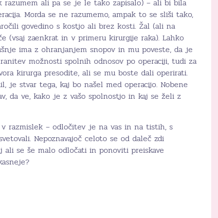
 razumem ali pa se je le tako zapisalo) – ali bi bila
racija. Morda se ne razumemo, ampak to se sliši tako,
ročili govedino s kostjo ali brez kosti. Žal (ali na
če (vsaj zaenkrat in v primeru kirurgije raka). Lahko
kušnje ima z ohranjanjem snopov in mu poveste, da je
nitev možnosti spolnih odnosov po operaciji, tudi za
ra kirurga presodite, ali se mu boste dali operirati.
il, je stvar tega, kaj bo našel med operacijo. Nobene
av, da ve, kako je z vašo spolnostjo in kaj se želi z
v razmislek – odločitev je na vas in na tistih, s
vetovali. Nepoznavajoč celoto se od daleč zdi
j ali se še malo odločati in ponoviti preiskave
 kasneje?