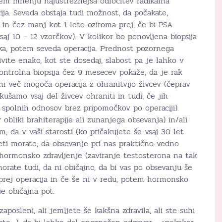
jem mnenju najustreznejša odločitev radikalna
cija. Seveda obstaja tudi možnost, da počakate,
in čez manj kot 1 leto oziroma prej, če bi PSA
vsaj 10 – 12 vzorčkov). V kolikor bo ponovljena biopsija
aka, potem seveda operacija. Prednost pozornega
ivite enako, kot ste dosedaj, slabost pa je lahko v
ontrolna biopsija čez 9 mesecev pokaže, da je rak
i več mogoča operacija z ohranitvijo živcev (čeprav
ušamo vsaj del živcev ohraniti in tudi, če jih
 spolnih odnosov brez pripomočkov po operaciji).
obliki brahiterapije ali zunanjega obsevanja) in/ali
 da v vaši starosti (ko pričakujete še vsaj 30 let
deti morate, da obsevanje pri nas praktično vedno
 hormonsko zdravljenje (zaviranje testosterona na tak
orate tudi, da ni običajno, da bi vas po obsevanju še
ajprej operacija in če še ni v redu, potem hormonsko
je običajna pot.
zaposleni, ali jemljete še kakšna zdravila, ali ste suhi