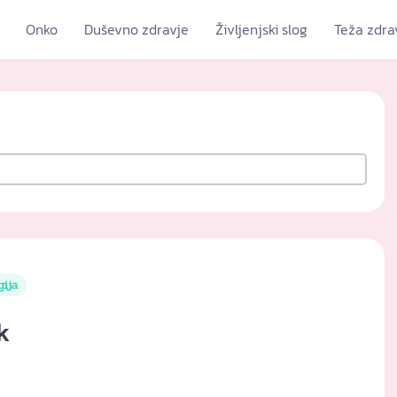
Onko
Duševno zdravje
Življenjski slog
Teža zdra
gija
k