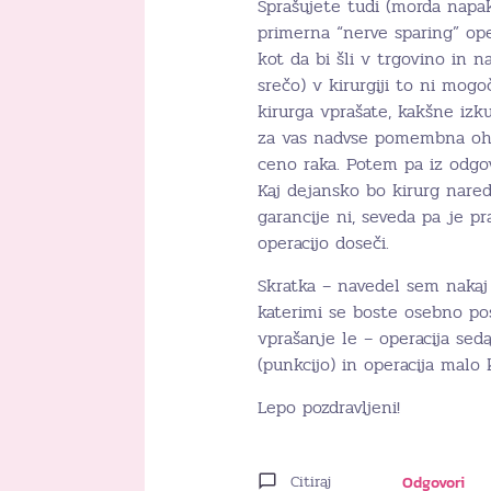
Sprašujete tudi (morda napak
primerna “nerve sparing” ope
kot da bi šli v trgovino in na
srečo) v kirurgiji to ni mogo
kirurga vprašate, kakšne iz
za vas nadvse pomembna ohra
ceno raka. Potem pa iz odgovo
Kaj dejansko bo kirurg nared
garancije ni, seveda pa je pr
operacijo doseči.
Skratka – navedel sem nakaj 
katerimi se boste osebno pos
vprašanje le – operacija seda
(punkcijo) in operacija malo
Lepo pozdravljeni!
Citiraj
Odgovori