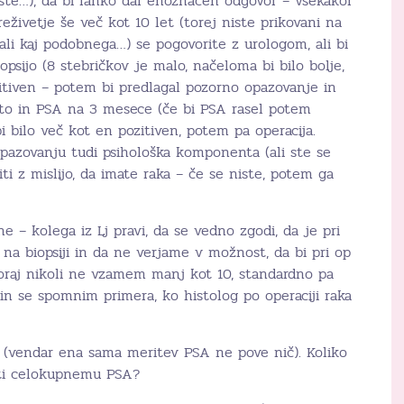
ji ste…), da bi lahko dal enoznačen odgovor – vsekakor
eživetje še več kot 10 let (torej niste prikovani na
 ali kaj podobnega…) se pogovorite z urologom, ali bi
iopsijo (8 stebričkov je malo, načeloma bi bilo bolje,
ozitiven – potem bi predlagal pozorno opazovanje in
leto in PSA na 3 mesece (če bi PSA rasel potem
bi bilo več kot en pozitiven, potem pa operacija.
pazovanju tudi psihološka komponenta (ali ste se
iti z mislijo, da imate raka – če se niste, potem ga
čne – kolega iz Lj pravi, da se vedno zgodi, da je pri
o na biopsiji in da ne verjame v možnost, da bi pri op
oraj nikoli ne vzamem manj kot 10, standardno pa
 in se spomnim primera, ko histolog po operaciji raka
k (vendar ena sama meritev PSA ne pove nič). Koliko
oti celokupnemu PSA?