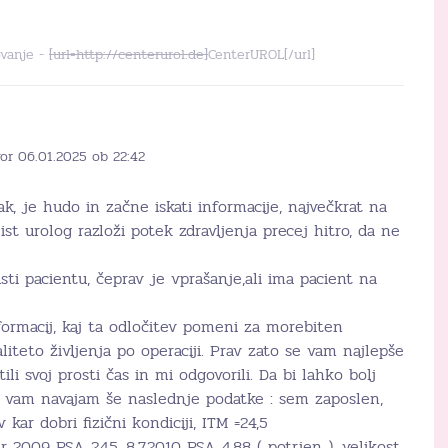
ovanje -
[url=http://centerurol.de]
CenterUROL[/url]
or 06.01.2025 ob 22:42
k, je hudo in začne iskati informacije, največkrat na
list urolog razloži potek zdravljenja precej hitro, da ne
sti pacientu, čeprav je vprašanje,ali ima pacient na
formacij, kaj ta odločitev pomeni za morebiten
liteto življenja po operaciji. Prav zato se vam najlepše
li svoj prosti čas in mi odgovorili. Da bi lahko bolj
, vam navajam še naslednje podatke : sem zaposlen,
kar dobri fizični kondiciji, ITM =24,5
 2009 PSA 2,45, 8.7.2010 PSA 4,88 ( potrjen ), velikost