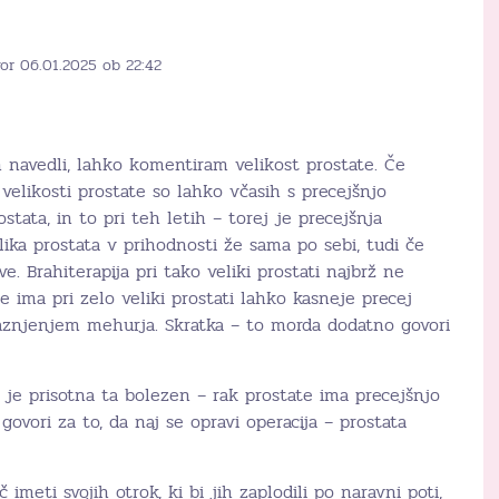
or 06.01.2025 ob 22:42
h navedli, lahko komentiram velikost prostate. Če
velikosti prostate so lahko včasih s precejšnjo
ostata, in to pri teh letih – torej je precejšnja
ika prostata v prihodnosti že sama po sebi, tudi če
ve. Brahiterapija pri tako veliki prostati najbrž ne
e ima pri zelo veliki prostati lahko kasneje precej
aznjenjem mehurja. Skratka – to morda dodatno govori
 je prisotna ta bolezen – rak prostate ima precejšnjo
ori za to, da naj se opravi operacija – prostata
imeti svojih otrok, ki bi jih zaplodili po naravni poti,