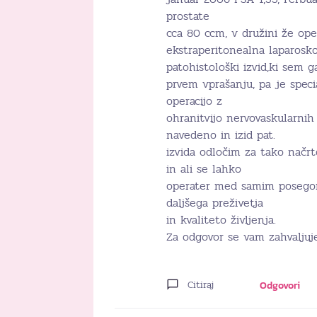
prostate
cca 80 ccm, v družini že oper
ekstraperitonealna laparosko
patohistološki izvid,ki sem 
prvem vprašanju, pa je speci
operacijo z
ohranitvijo nervovaskularnih 
navedeno in izid pat.
izvida odločim za tako načrt
in ali se lahko
operater med samim posegom 
daljšega preživetja
in kvaliteto življenja.
Za odgovor se vam zahvalju
Citiraj
Odgovori