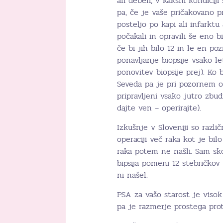
ali debeli, v kakšni kondici
pa, če je vaše pričakovano pr
posteljo po kapi ali infarktu
počakali in opravili še eno b
če bi jih bilo 12 in le en p
ponavljanje biopsije vsako 
ponovitev biopsije prej). Ko 
Seveda pa je pri pozornem o
pripravljeni vsako jutro zbud
dajte ven – operirajte).
Izkušnje v Sloveniji so razli
operaciji več raka kot je bil
raka potem ne našli. Sam sk
bipsija pomeni 12 stebričkov
ni našel.
PSA za vašo starost je viso
pa je razmerje prostega pr