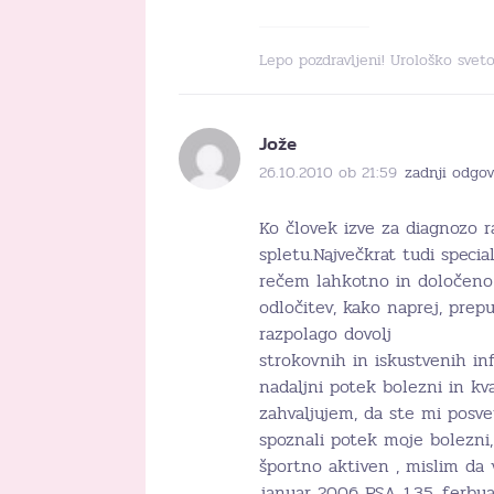
Lepo pozdravljeni! Urološko svet
Jože
26.10.2010 ob 21:59
zadnji odgov
Ko človek izve za diagnozo ra
spletu.Največkrat tudi specia
rečem lahkotno in določeno
odločitev, kako naprej, prepu
razpolago dovolj
strokovnih in iskustvenih in
nadaljni potek bolezni in kva
zahvaljujem, da ste mi posveti
spoznali potek moje bolezni
športno aktiven , mislim da v 
januar 2006 PSA 1,35, ferbuar