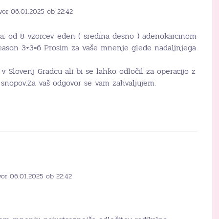
vor 06.01.2025 ob 22:42
sija: od 8 vzorcev eden ( sredina desno ) adenokarcinom
eason 3+3=6 Prosim za vaše mnenje glede nadaljnjega
 v Slovenj Gradcu ali bi se lahko odločil za operacijo z
 snopov.Za vaš odgovor se vam zahvaljujem.
vor 06.01.2025 ob 22:42