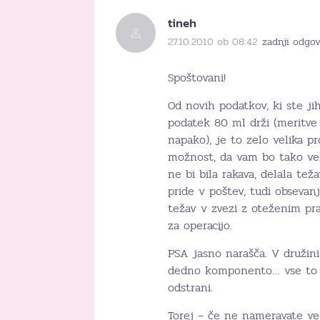
tineh
27.10.2010 ob 08:42
zadnji odgov
Spoštovani!
Od novih podatkov, ki ste ji
podatek 80 ml drži (meritve 
napako), je to zelo velika pr
možnost, da vam bo tako vel
ne bi bila rakava, delala teža
pride v poštev, tudi obsevanj
težav v zvezi z oteženim pr
za operacijo.
PSA jasno narašča. V družini
dedno komponento… vse to gov
odstrani.
Torej – če ne nameravate več 