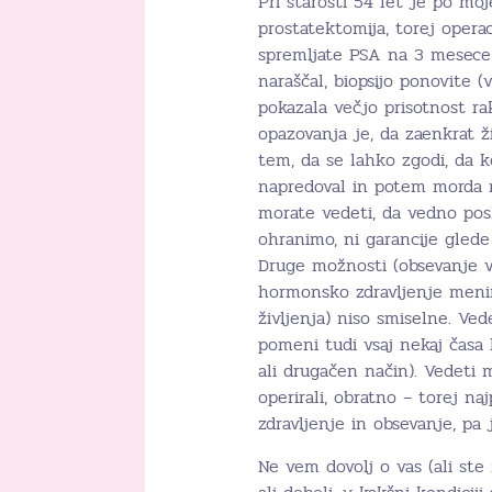
Pri starosti 54 let je po mo
prostatektomija, torej opera
spremljate PSA na 3 mesece 
naraščal, biopsijo ponovite (
pokazala večjo prisotnost r
opazovanja je, da zaenkrat ž
tem, da se lahko zgodi, da k
napredoval in potem morda n
morate vedeti, da vedno posk
ohranimo, ni garancije glede
Druge možnosti (obsevanje v 
hormonsko zdravljenje menim,
življenja) niso smiselne. Ve
pomeni tudi vsaj nekaj časa
ali drugačen način). Vedeti m
operirali, obratno – torej n
zdravljenje in obsevanje, pa 
Ne vem dovolj o vas (ali ste 