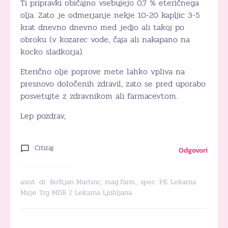
Ti pripravki običajno vsebujejo 0,7 % eteričnega
olja. Zato je odmerjanje nekje 10-20 kapljic 3-5
krat dnevno dnevno med jedjo ali takoj po
obroku (v kozarec vode, čaja ali nakapano na
kocko sladkorja).
Eterično olje poprove mete lahko vpliva na
presnovo določenih zdravil, zato se pred uporabo
posvetujte z zdravnikom ali farmacevtom.
Lep pozdrav,
Citiraj
Odgovori
asist. dr. Boštjan Martinc, mag.farm., spec. PE Lekarna
Mirje Trg MDB 2 Lekarna Ljubljana