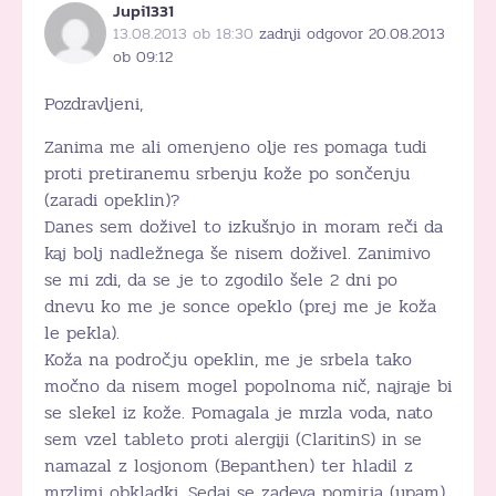
Jupi1331
13.08.2013 ob 18:30
zadnji odgovor 20.08.2013
ob 09:12
Pozdravljeni,
Zanima me ali omenjeno olje res pomaga tudi
proti pretiranemu srbenju kože po sončenju
(zaradi opeklin)?
Danes sem doživel to izkušnjo in moram reči da
kaj bolj nadležnega še nisem doživel. Zanimivo
se mi zdi, da se je to zgodilo šele 2 dni po
dnevu ko me je sonce opeklo (prej me je koža
le pekla).
Koža na področju opeklin, me je srbela tako
močno da nisem mogel popolnoma nič, najraje bi
se slekel iz kože. Pomagala je mrzla voda, nato
sem vzel tableto proti alergiji (ClaritinS) in se
namazal z losjonom (Bepanthen) ter hladil z
mrzlimi obkladki. Sedaj se zadeva pomirja (upam).