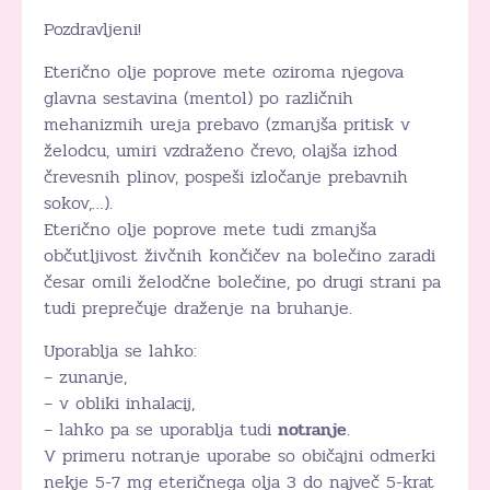
Pozdravljeni!
Eterično olje poprove mete oziroma njegova
glavna sestavina (mentol) po različnih
mehanizmih ureja prebavo (zmanjša pritisk v
želodcu, umiri vzdraženo črevo, olajša izhod
črevesnih plinov, pospeši izločanje prebavnih
sokov,…).
Eterično olje poprove mete tudi zmanjša
občutljivost živčnih končičev na bolečino zaradi
česar omili želodčne bolečine, po drugi strani pa
tudi preprečuje draženje na bruhanje.
Uporablja se lahko:
– zunanje,
– v obliki inhalacij,
– lahko pa se uporablja tudi
notranje
.
V primeru notranje uporabe so običajni odmerki
nekje 5-7 mg eteričnega olja 3 do največ 5-krat