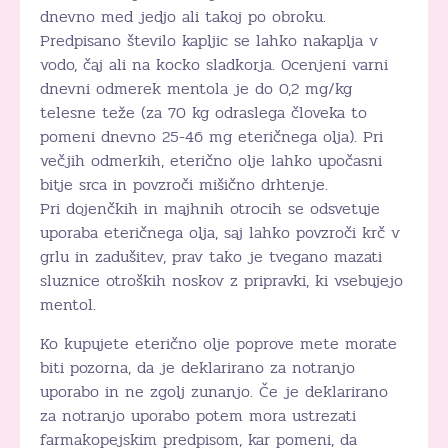
dnevno med jedjo ali takoj po obroku.
Predpisano število kapljic se lahko nakaplja v
vodo, čaj ali na kocko sladkorja. Ocenjeni varni
dnevni odmerek mentola je do 0,2 mg/kg
telesne teže (za 70 kg odraslega človeka to
pomeni dnevno 25-46 mg eteričnega olja). Pri
večjih odmerkih, eterično olje lahko upočasni
bitje srca in povzroči mišično drhtenje.
Pri dojenčkih in majhnih otrocih se odsvetuje
uporaba eteričnega olja, saj lahko povzroči krč v
grlu in zadušitev, prav tako je tvegano mazati
sluznice otroških noskov z pripravki, ki vsebujejo
mentol.
Ko kupujete eterično olje poprove mete morate
biti pozorna, da je deklarirano za notranjo
uporabo in ne zgolj zunanjo. Če je deklarirano
za notranjo uporabo potem mora ustrezati
farmakopejskim predpisom, kar pomeni, da