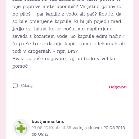
olje poprove mete uporabiš? Verjetno ga ravno
ne piješ – par kapljic z vodo, ali pač? Res je, da
so bile omenjene kapsule, ki bi jih pojedli med
jedjo oz. takrat ko se počutimo napihnjene,
seveda s kozarcem vode. So kapsule edini način?
In pa še to, se da olje kupiti samo v lekarnah ali
tudi v drogerijah – npr. Dm?
Hvala za vaše odgovore, saj mi bodo v veliko
pomoč.
Citiraj
Odgovori
bostjanmartinc
23.08.2010 ob 14:35
zadnji odgovor 20.08.2013
ob 09:12