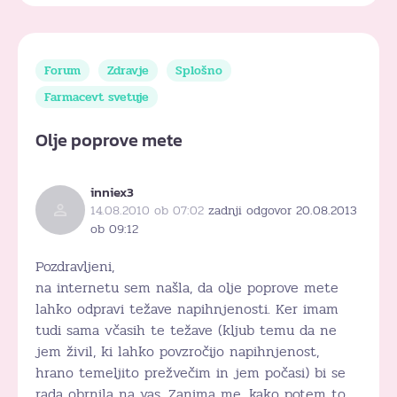
Forum
Zdravje
Splošno
Farmacevt svetuje
Olje poprove mete
inniex3
14.08.2010 ob 07:02
zadnji odgovor 20.08.2013
ob 09:12
Pozdravljeni,
na internetu sem našla, da olje poprove mete
lahko odpravi težave napihnjenosti. Ker imam
tudi sama včasih te težave (kljub temu da ne
jem živil, ki lahko povzročijo napihnjenost,
hrano temeljito prežvečim in jem počasi) bi se
rada obrnila na vas. Zanima me, kako potem to