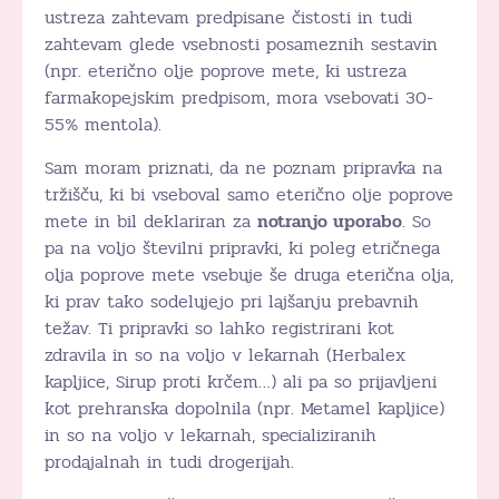
ustreza zahtevam predpisane čistosti in tudi
zahtevam glede vsebnosti posameznih sestavin
(npr. eterično olje poprove mete, ki ustreza
farmakopejskim predpisom, mora vsebovati 30-
55% mentola).
Sam moram priznati, da ne poznam pripravka na
tržišču, ki bi vseboval samo eterično olje poprove
mete in bil deklariran za
notranjo uporabo
. So
pa na voljo številni pripravki, ki poleg etričnega
olja poprove mete vsebuje še druga eterična olja,
ki prav tako sodelujejo pri lajšanju prebavnih
težav. Ti pripravki so lahko registrirani kot
zdravila in so na voljo v lekarnah (Herbalex
kapljice, Sirup proti krčem…) ali pa so prijavljeni
kot prehranska dopolnila (npr. Metamel kapljice)
in so na voljo v lekarnah, specializiranih
prodajalnah in tudi drogerijah.