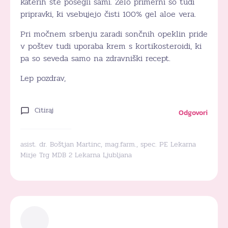
katerih ste posegli sami. Zelo primerni so tudi
pripravki, ki vsebujejo čisti 100% gel aloe vera.
Pri močnem srbenju zaradi sončnih opeklin pride
v poštev tudi uporaba krem s kortikosteroidi, ki
pa so seveda samo na zdravniški recept.
Lep pozdrav,
Citiraj
Odgovori
asist. dr. Boštjan Martinc, mag.farm., spec. PE Lekarna
Mirje Trg MDB 2 Lekarna Ljubljana