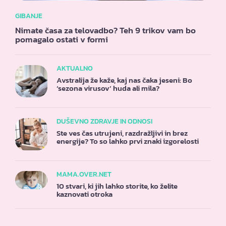
GIBANJE
Nimate časa za telovadbo? Teh 9 trikov vam bo
pomagalo ostati v formi
AKTUALNO
Avstralija že kaže, kaj nas čaka jeseni: Bo
‘sezona virusov’ huda ali mila?
DUŠEVNO ZDRAVJE IN ODNOSI
Ste ves čas utrujeni, razdražljivi in brez
energije? To so lahko prvi znaki izgorelosti
MAMA.OVER.NET
10 stvari, ki jih lahko storite, ko želite
kaznovati otroka