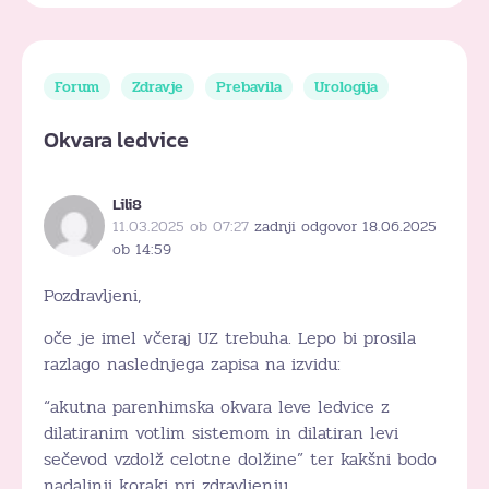
Forum
Zdravje
Prebavila
Urologija
Okvara ledvice
Lili8
11.03.2025 ob 07:27
zadnji odgovor 18.06.2025
ob 14:59
Pozdravljeni,
oče je imel včeraj UZ trebuha. Lepo bi prosila
razlago naslednjega zapisa na izvidu:
“akutna parenhimska okvara leve ledvice z
dilatiranim votlim sistemom in dilatiran levi
sečevod vzdolž celotne dolžine” ter kakšni bodo
nadaljnji koraki pri zdravljenju.