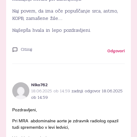
Naj povem, da ima oče popuščanje srca, astmo,
KOPB, zamašene žile….
Najlepša hvala in lepo pozdravljeni.
Citiraj
Odgovori
Niko762
18.06.2025 ob 14:59
zadnji odgovor 18.06.2025
ob 14:59
Pozdravljeni,
Pri MRA abdominalne aorte je zdravnik radiolog opazil
tudi spremembo v levi ledvici,