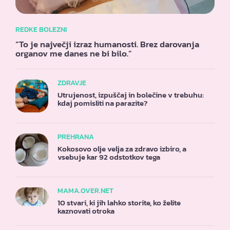
REDKE BOLEZNI
“To je največji izraz humanosti. Brez darovanja
organov me danes ne bi bilo.”
ZDRAVJE
Utrujenost, izpuščaj in bolečine v trebuhu:
kdaj pomisliti na parazite?
PREHRANA
Kokosovo olje velja za zdravo izbiro, a
vsebuje kar 92 odstotkov tega
MAMA.OVER.NET
10 stvari, ki jih lahko storite, ko želite
kaznovati otroka