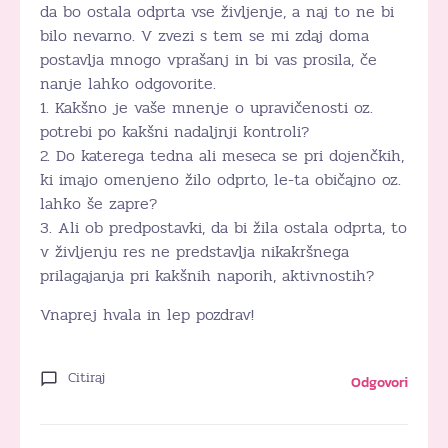
da bo ostala odprta vse življenje, a naj to ne bi
bilo nevarno. V zvezi s tem se mi zdaj doma
postavlja mnogo vprašanj in bi vas prosila, če
nanje lahko odgovorite.
1. Kakšno je vaše mnenje o upravičenosti oz.
potrebi po kakšni nadaljnji kontroli?
2. Do katerega tedna ali meseca se pri dojenčkih,
ki imajo omenjeno žilo odprto, le-ta običajno oz.
lahko še zapre?
3. Ali ob predpostavki, da bi žila ostala odprta, to
v življenju res ne predstavlja nikakršnega
prilagajanja pri kakšnih naporih, aktivnostih?
Vnaprej hvala in lep pozdrav!
Citiraj
Odgovori