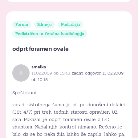
Forum
Zdravje
Pediatrija
Pediatrična in fetalna kardiologija
odprt foramen ovale
smelka
11.02.2009 ob 15:43
zadnji odgovor 13.02.2009
ob 10:18
Spoštovani,
zaradi sistolnega šuma je bil pri donošeni deklici
(38t 4/7) pri treh tednih starosti opravljen UZ
srca. Pokazal je odprt foramen ovale z L-D
shuntom. Nadaljnjih kontrol nimamo. Rečeno je
bilo, da se bo neka žila lahko še zaprla, lahko pa,