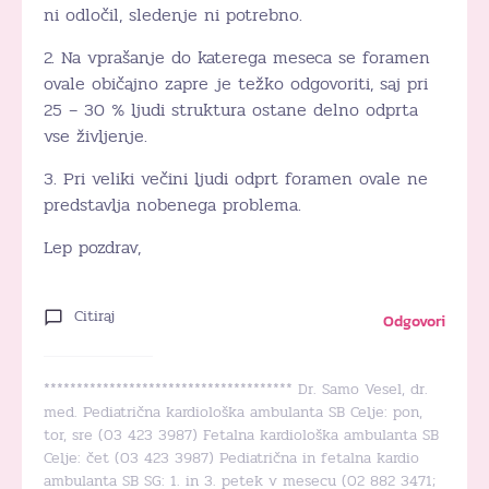
ni odločil, sledenje ni potrebno.
2. Na vprašanje do katerega meseca se foramen
ovale običajno zapre je težko odgovoriti, saj pri
25 – 30 % ljudi struktura ostane delno odprta
vse življenje.
3. Pri veliki večini ljudi odprt foramen ovale ne
predstavlja nobenega problema.
Lep pozdrav,
Citiraj
Odgovori
************************************** Dr. Samo Vesel, dr.
med. Pediatrična kardiološka ambulanta SB Celje: pon,
tor, sre (03 423 3987) Fetalna kardiološka ambulanta SB
Celje: čet (03 423 3987) Pediatrična in fetalna kardio
ambulanta SB SG: 1. in 3. petek v mesecu (02 882 3471;