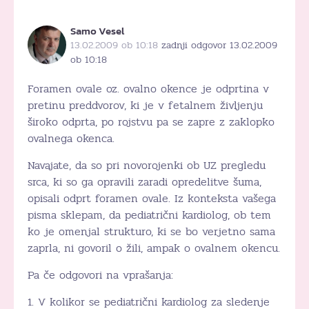
Samo Vesel
13.02.2009 ob 10:18
zadnji odgovor 13.02.2009
ob 10:18
Foramen ovale oz. ovalno okence je odprtina v
pretinu preddvorov, ki je v fetalnem življenju
široko odprta, po rojstvu pa se zapre z zaklopko
ovalnega okenca.
Navajate, da so pri novorojenki ob UZ pregledu
srca, ki so ga opravili zaradi opredelitve šuma,
opisali odprt foramen ovale. Iz konteksta vašega
pisma sklepam, da pediatrični kardiolog, ob tem
ko je omenjal strukturo, ki se bo verjetno sama
zaprla, ni govoril o žili, ampak o ovalnem okencu.
Pa če odgovori na vprašanja:
1. V kolikor se pediatrični kardiolog za sledenje