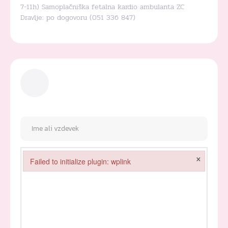
7-11h) Samoplačniška fetalna kardio ambulanta ZC
Dravlje: po dogovoru (051 336 847)
×
Failed to initialize plugin: wplink
Failed to initialize plugin: wplink