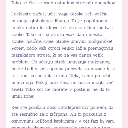
Tako se čistite vseh ostankov stresnih dogodkov.
Poskusite začeti učiti svoje otroke teh veščin
mirnega globokega dihanja. To je popolnoma
enako dobro in zdravo kot otroke učimo umivati
zobke. Tako kot si otroka vsak dan umivata
zobke, naučite svoje otroke umivati možgančke!
Potem bodo vaši otroci veliko lažje premagovali
marsikatere strese, ki so za vas danes velik
problem. Ob učenju otrok umivanja možganov,
boste tudi vi postopoma prevzela to navado in z
leti vam bo postala rutina. Nekaj samo po sebi
umevnega. Nekaj, brez česa ne boste mogla več
živeti. Tako kot ne morete v posteljo ne da bi
umili zobe!
Ker ste povišala dozo antidepresivov pomeni, da
ste resnično zelo izčrpana. Ali bi poskusila z
osnovnimi Cellfood kapljicami? V tej fazi bi vam
pomagale dvigovati energetsko raven in s tem