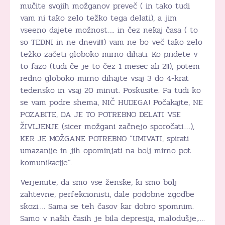
mučite svojih možganov preveč ( in tako tudi
vam ni tako zelo težko tega delati), a jim
vseeno dajete možnost…. in čez nekaj časa ( to
so TEDNI in ne dnevi!!!) vam ne bo več tako zelo
težko začeti globoko mirno dihati. Ko pridete v
to fazo (tudi če je to čez 1 mesec ali 2!!), potem
redno globoko mirno dihajte vsaj 3 do 4-krat
tedensko in vsaj 20 minut. Poskusite. Pa tudi ko
se vam podre shema, NIČ HUDEGA! Počakajte, NE
POZABITE, DA JE TO POTREBNO DELATI VSE
ŽIVLJENJE (sicer možgani začnejo sporočati….),
KER JE MOŽGANE POTREBNO “UMIVATI, spirati
umazanije in jih opominjati na bolj mirno pot
komunikacije”.
Verjemite, da smo vse ženske, ki smo bolj
zahtevne, perfekcionisti, dale podobne zgodbe
skozi…. Sama se teh časov kar dobro spomnim.
Samo v naših časih je bila depresija, malodušje,….