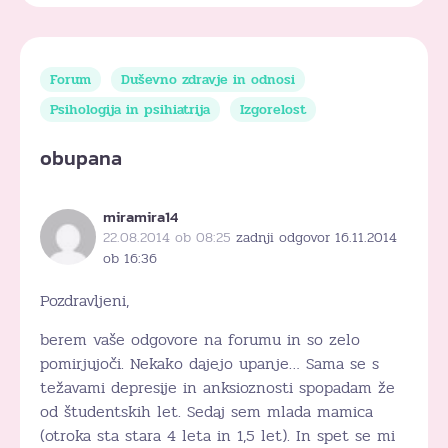
Forum
Duševno zdravje in odnosi
Psihologija in psihiatrija
Izgorelost
obupana
miramira14
22.08.2014 ob 08:25
zadnji odgovor 16.11.2014
ob 16:36
Pozdravljeni,
berem vaše odgovore na forumu in so zelo
pomirjujoči. Nekako dajejo upanje… Sama se s
težavami depresije in anksioznosti spopadam že
od študentskih let. Sedaj sem mlada mamica
(otroka sta stara 4 leta in 1,5 let). In spet se mi