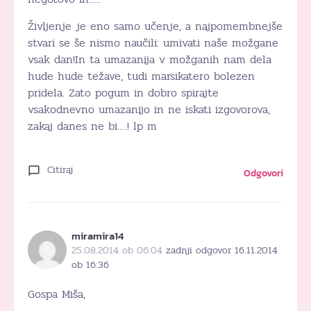
Življenje je eno samo učenje, a najpomembnejše
stvari se še nismo naučili: umivati naše možgane
vsak dan!In ta umazanija v možganih nam dela
hude hude težave, tudi marsikatero bolezen
pridela. Zato pogum in dobro spirajte
vsakodnevno umazanijo in ne iskati izgovorova,
zakaj danes ne bi….! lp m
Citiraj
Odgovori
miramira14
25.08.2014 ob 06:04
zadnji odgovor 16.11.2014
ob 16:36
Gospa Miša,