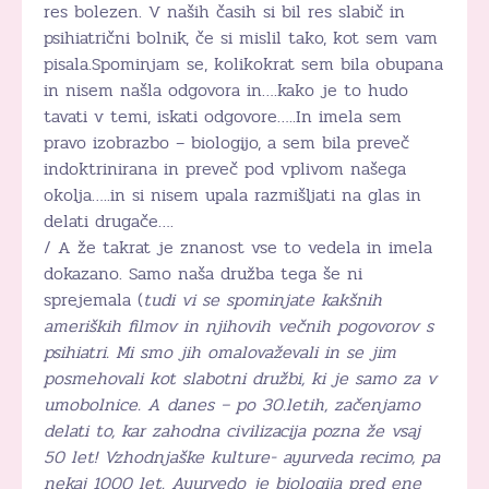
res bolezen. V naših časih si bil res slabič in
psihiatrični bolnik, če si mislil tako, kot sem vam
pisala.Spominjam se, kolikokrat sem bila obupana
in nisem našla odgovora in….kako je to hudo
tavati v temi, iskati odgovore…..In imela sem
pravo izobrazbo – biologijo, a sem bila preveč
indoktrinirana in preveč pod vplivom našega
okolja…..in si nisem upala razmišljati na glas in
delati drugače….
/ A že takrat je znanost vse to vedela in imela
dokazano. Samo naša družba tega še ni
sprejemala (
tudi vi se spominjate kakšnih
ameriških filmov in njihovih večnih pogovorov s
psihiatri. Mi smo jih omalovaževali in se jim
posmehovali kot slabotni družbi, ki je samo za v
umobolnice. A danes – po 30.letih, začenjamo
delati to, kar zahodna civilizacija pozna že vsaj
50 let! Vzhodnjaške kulture- ayurveda recimo, pa
nekaj 1000 let. Ayurvedo je biologija pred ene