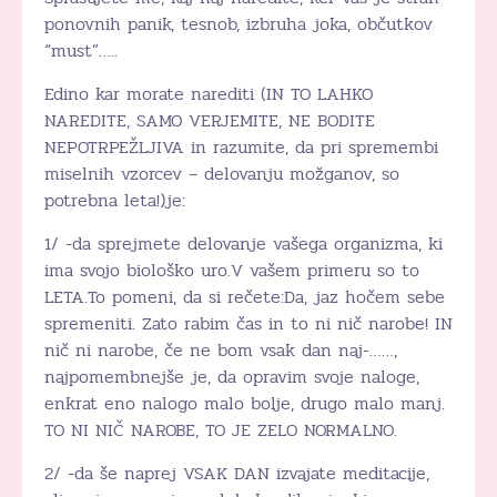
ponovnih panik, tesnob, izbruha joka, občutkov
“must”…..
Edino kar morate narediti (IN TO LAHKO
NAREDITE, SAMO VERJEMITE, NE BODITE
NEPOTRPEŽLJIVA in razumite, da pri spremembi
miselnih vzorcev – delovanju možganov, so
potrebna leta!)je:
1/ -da sprejmete delovanje vašega organizma, ki
ima svojo biološko uro.V vašem primeru so to
LETA.To pomeni, da si rečete:Da, jaz hočem sebe
spremeniti. Zato rabim čas in to ni nič narobe! IN
nič ni narobe, če ne bom vsak dan naj-……,
najpomembnejše je, da opravim svoje naloge,
enkrat eno nalogo malo bolje, drugo malo manj.
TO NI NIČ NAROBE, TO JE ZELO NORMALNO.
2/ -da še naprej VSAK DAN izvajate meditacije,