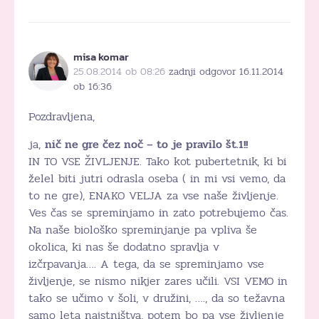
misa komar
25.08.2014 ob 08:26
zadnji odgovor 16.11.2014
ob 16:36
Pozdravljena,
ja,
nič ne gre čez noč – to je pravilo št.1!!
IN TO VSE ŽIVLJENJE. Tako kot pubertetnik, ki bi
želel biti jutri odrasla oseba ( in mi vsi vemo, da
to ne gre), ENAKO VELJA za vse naše življenje.
Ves čas se spreminjamo in zato potrebujemo čas.
Na naše biološko spreminjanje pa vpliva še
okolica, ki nas še dodatno spravlja v
izčrpavanja…. A tega, da se spreminjamo vse
življenje, se nismo nikjer zares učili. VSI VEMO in
tako se učimo v šoli, v družini, …., da so težavna
samo leta najstništva, potem bo pa vse življenje