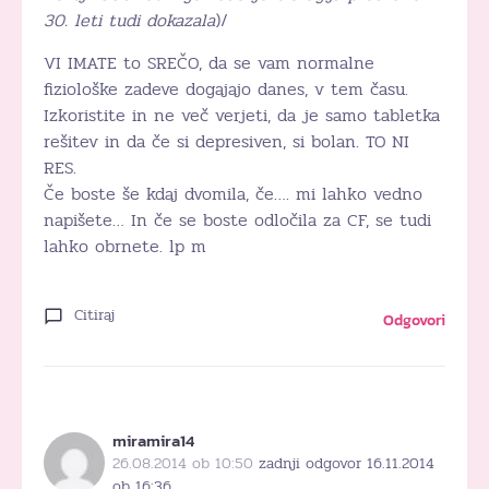
30. leti tudi dokazala
)/
VI IMATE to SREČO, da se vam normalne
fiziološke zadeve dogajajo danes, v tem času.
Izkoristite in ne več verjeti, da je samo tabletka
rešitev in da če si depresiven, si bolan. TO NI
RES.
Če boste še kdaj dvomila, če…. mi lahko vedno
napišete… In če se boste odločila za CF, se tudi
lahko obrnete. lp m
Citiraj
Odgovori
miramira14
26.08.2014 ob 10:50
zadnji odgovor 16.11.2014
ob 16:36