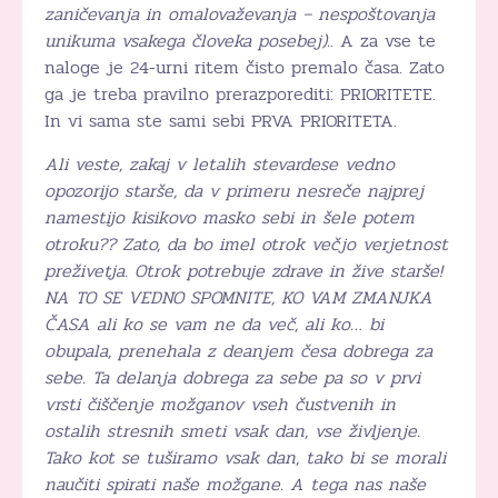
zaničevanja in omalovaževanja – nespoštovanja
unikuma vsakega človeka posebej).
. A za vse te
naloge je 24-urni ritem čisto premalo časa. Zato
ga je treba pravilno prerazporediti: PRIORITETE.
In vi sama ste sami sebi PRVA PRIORITETA.
Ali veste, zakaj v letalih stevardese vedno
opozorijo starše, da v primeru nesreče najprej
namestijo kisikovo masko sebi in šele potem
otroku?? Zato, da bo imel otrok večjo verjetnost
preživetja. Otrok potrebuje zdrave in žive starše!
NA TO SE VEDNO SPOMNITE, KO VAM ZMANJKA
ČASA ali ko se vam ne da več, ali ko… bi
obupala, prenehala z deanjem česa dobrega za
sebe. Ta delanja dobrega za sebe pa so v prvi
vrsti čiščenje možganov vseh čustvenih in
ostalih stresnih smeti vsak dan, vse življenje.
Tako kot se tuširamo vsak dan, tako bi se morali
naučiti spirati naše možgane. A tega nas naše