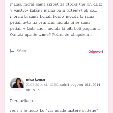
mama, moraš sama skrbet za otroke (ne jih dajat
v varstvo- kakšna mama pa si potem?), ali pa…
morala bi sama kuhati kosilo, morala bi sama
peljati avto na tehnični, morala bi se sama
peljati v Ljubljano… morala bi biti bolj pogumna…
Obstaja upanje zame? Počasi že obupujem…
Citiraj
Odgovori
misa komar
22.08.2014 ob 10:50
zadnji odgovor 16.11.2014
ob 16:36
Pozdravljena,
res mi je hudo, ko “vas mlade matere in žene”