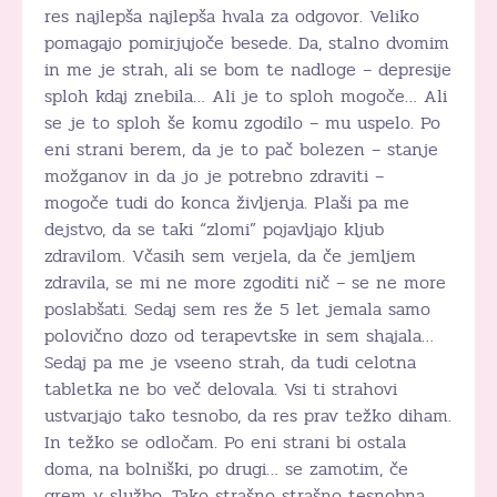
res najlepša najlepša hvala za odgovor. Veliko
pomagajo pomirjujoče besede. Da, stalno dvomim
in me je strah, ali se bom te nadloge – depresije
sploh kdaj znebila… Ali je to sploh mogoče… Ali
se je to sploh še komu zgodilo – mu uspelo. Po
eni strani berem, da je to pač bolezen – stanje
možganov in da jo je potrebno zdraviti –
mogoče tudi do konca življenja. Plaši pa me
dejstvo, da se taki “zlomi” pojavljajo kljub
zdravilom. Včasih sem verjela, da če jemljem
zdravila, se mi ne more zgoditi nič – se ne more
poslabšati. Sedaj sem res že 5 let jemala samo
polovično dozo od terapevtske in sem shajala…
Sedaj pa me je vseeno strah, da tudi celotna
tabletka ne bo več delovala. Vsi ti strahovi
ustvarjajo tako tesnobo, da res prav težko diham.
In težko se odločam. Po eni strani bi ostala
doma, na bolniški, po drugi… se zamotim, če
grem v službo. Tako strašno strašno tesnobna