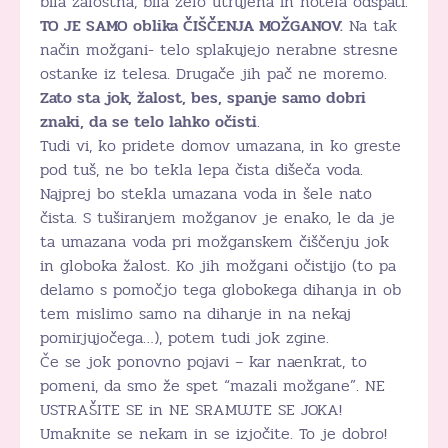
bila žalostna, bila zelo utrujena in hotela odspati.
TO JE SAMO oblika ČIŠČENJA MOŽGANOV.
Na tak
način možgani- telo splakujejo nerabne stresne
ostanke iz telesa. Drugače jih pač ne moremo.
Zato sta jok, žalost, bes, spanje samo dobri
znaki, da se telo lahko očisti
.
Tudi vi, ko pridete domov umazana, in ko greste
pod tuš, ne bo tekla lepa čista dišeča voda.
Najprej bo stekla umazana voda in šele nato
čista. S tuširanjem možganov je enako, le da je
ta umazana voda pri možganskem čiščenju jok
in globoka žalost. Ko jih možgani očistijo (to pa
delamo s pomočjo tega globokega dihanja in ob
tem mislimo samo na dihanje in na nekaj
pomirjujočega…), potem tudi jok zgine.
Če se jok ponovno pojavi – kar naenkrat, to
pomeni, da smo že spet “mazali možgane”. NE
USTRAŠITE SE in NE SRAMUJTE SE JOKA!
Umaknite se nekam in se izjočite. To je dobro!