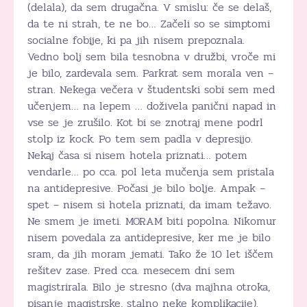
(delala), da sem drugačna. V smislu: če se delaš,
da te ni strah, te ne bo… Začeli so se simptomi
socialne fobije, ki pa jih nisem prepoznala.
Vedno bolj sem bila tesnobna v družbi, vroče mi
je bilo, zardevala sem. Parkrat sem morala ven –
stran. Nekega večera v študentski sobi sem med
učenjem… na lepem … doživela panični napad in
vse se je zrušilo. Kot bi se znotraj mene podrl
stolp iz kock. Po tem sem padla v depresijo.
Nekaj časa si nisem hotela priznati… potem
vendarle… po cca. pol leta mučenja sem pristala
na antidepresive. Počasi je bilo bolje. Ampak –
spet – nisem si hotela priznati, da imam težavo.
Ne smem je imeti. MORAM biti popolna. Nikomur
nisem povedala za antidepresive, ker me je bilo
sram, da jih moram jemati. Tako že 10 let iščem
rešitev zase. Pred cca. mesecem dni sem
magistrirala. Bilo je stresno (dva majhna otroka,
pisanje magistrske, stalno neke komplikacije).