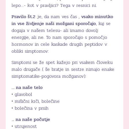
lepo…- kot v pravljici? Tega v resnici ni.
Pravilo št.2
je, da nam ves čas ,
vsako minutko
in vse življenje naši možgani sporočajo
, kaj se
dogaja v našem telesu- ali imamo dovolj
energije, ali ne. To nam sporočajo s pomočjo
hormonov in cele kaskade drugih peptidov v
obliki simptomov:
Simptomi se že spet kažejo pri vsakem človeku
malo drugače ( še bratje in sestre nimajo enake
simptomatike-pogovora možganov):
… na naše telo
• glavobol
• mišični krči, bolečine
• bolečina v prsih
.
.. na naše počutje
• utrujenost