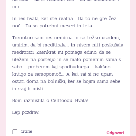
mir…
In res hvala, ker ste realna… Da to ne gre čez
noč… Da so potrebni meseci in leta…
Trenutno sem res nemirna in se težko usedem,
umirim, da bi meditirala… In nisem niti poskušala
meditirati. Zaenkrat mi pomaga edino, da se
uležem na posteljo in se malo pomenim sama s
sabo – preberem kaj spodbudnega – kakšno
knjigo za samopomoč… A kaj, saj si ne upam
ostati doma na bolniški, ker se bojim sama sebe
in svojih misli…
Bom razmislila o Cellfoodu. Hvala!
Lep pozdrav.
Citiraj
Odgovori