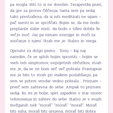
pa mogla. Niti to si ne dovolim. Terapevtka pravi,
da gre za proces čiščenja. Sama sem pa sedaj
tako prestrašena, da si niti meditirati ne upam –
pač usesti in se sproščati. Bojim se, da me bodo
preplavile slabe misli.. da bodo v tišini dobile še
večjo moč. Jaz pa nimam energije in moči za
soočanje z njimi. Strah me je. Stalno in vsega.
Oprosite za dolgo pismo… Torej – kaj naj
naredim, če se sploh bojim sprostiti – bojim se
vseh teh simptomov, neprijetnih občutkov, strah
me je, da se ne bom več več pobrala. Pravzaprav
me je bilo to strah pri vsakem poslabšanju, pa
sem se potem vendar vedno pobrala… Priznam –
prveč sem zahtevna do sebe. Ampak to priznam
sedaj. Ko mi je bolje, spet zapadem v star vzorec
tekmovanja in zahtev do sebe. Stalno je v mojih
možganih nek “moraš” “moraš” “moraš”. Moraš
biti suha, moraš biti urejena, moraš biti dobra