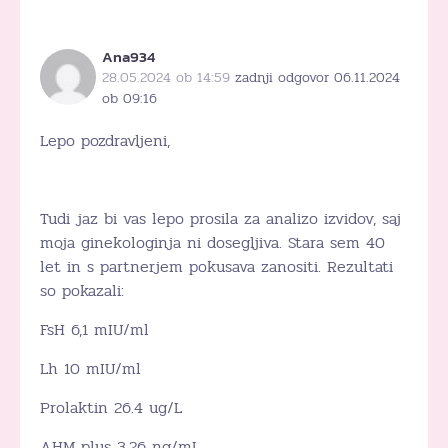
Ana934
28.05.2024 ob 14:59
zadnji odgovor 06.11.2024
ob 09:16
Lepo pozdravljeni,
Tudi jaz bi vas lepo prosila za analizo izvidov, saj
moja ginekologinja ni dosegljiva. Stara sem 40
let in s partnerjem pokusava zanositi. Rezultati
so pokazali:
FsH 6,1 mIU/ml
Lh 10 mIU/ml
Prolaktin 26.4 ug/L
AHM plus 3.26 ng/mL