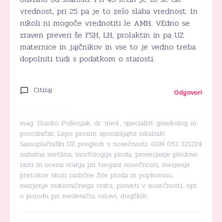
vrednost, pri 25 pa je to zelo slaba vrednost. In
nikoli ni mogoče vrednotiti le AMH. VEdno se
zraven preveri še FSH, LH, prolaktin in pa UZ
maternice in jajčnikov in vse to je vedno treba
dopolniti tudi s podatkom o starosti.
Citiraj
Odgovori
mag. Stanko Pušenjak, dr. med., specialist ginekolog in
porodničar; Lepo prosim uporabljajte iskalnik!
Samoplačniški UZ pregledi v nosečnosti: GSM 051 321224
nuhalna svetlina, morfologija ploda, preverjanje plodove
rasti in ocena stanja pri tvegani nosečnosti, merjenje
pretokov skozi različne žile ploda in popkovino,
merjenje materničnega vratu, posveti v nosečnosti, npr.
o porodu pri medenični vstavi, dvojčkih.