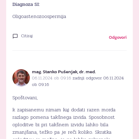
Diagnoza SI:
Oligoastenozoospermija
Citiraj
Odgovori
mag. Stanko Pušenjak, dr. med.
06.11.2024 ob 09:16
zadnji odgovor 06.11.2024
ob 09:16
Spoštovani,
k zapisanemu nimam kaj dodati razen morda
razlago pomena takšnega izvida. Sposobnost
oploditve bi pri takšnem izvidu lahko bila
zmanjšana, težko pa je reči koliko. Skratka