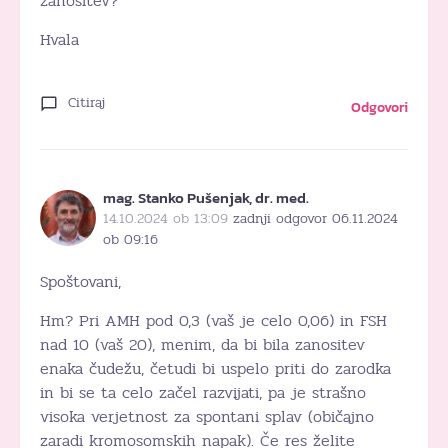
zanositev?
Hvala
Citiraj
Odgovori
mag. Stanko Pušenjak, dr. med.
14.10.2024 ob 13:09
zadnji odgovor 06.11.2024
ob 09:16
Spoštovani,
Hm? Pri AMH pod 0,3 (vaš je celo 0,06) in FSH
nad 10 (vaš 20), menim, da bi bila zanositev
enaka čudežu, četudi bi uspelo priti do zarodka
in bi se ta celo začel razvijati, pa je strašno
visoka verjetnost za spontani splav (običajno
zaradi kromosomskih napak). Če res želite