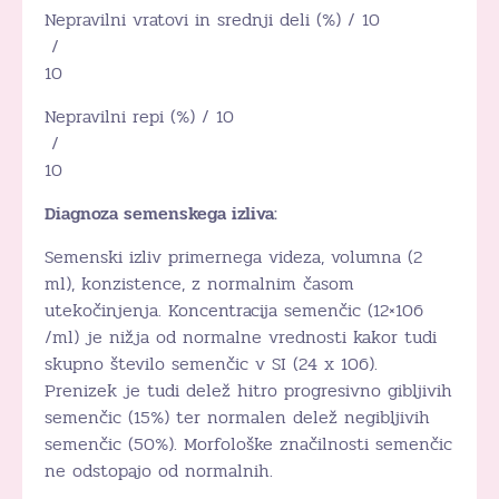
Nepravilni vratovi in srednji deli (%) / 10
/
10
Nepravilni repi (%) / 10
/
10
Diagnoza semenskega izliva:
Semenski izliv primernega videza, volumna (2
ml), konzistence, z normalnim časom
utekočinjenja. Koncentracija semenčic (12×106
/ml) je nižja od normalne vrednosti kakor tudi
skupno število semenčic v SI (24 x 106).
Prenizek je tudi delež hitro progresivno gibljivih
semenčic (15%) ter normalen delež negibljivih
semenčic (50%). Morfološke značilnosti semenčic
ne odstopajo od normalnih.