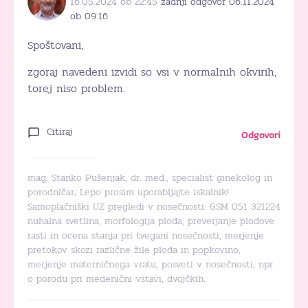
16.05.2024 ob 22:45
zadnji odgovor 06.11.2024
ob 09:16
Spoštovani,
zgoraj navedeni izvidi so vsi v normalnih okvirih,
torej niso problem.
Citiraj
Odgovori
mag. Stanko Pušenjak, dr. med., specialist ginekolog in
porodničar; Lepo prosim uporabljajte iskalnik!
Samoplačniški UZ pregledi v nosečnosti: GSM 051 321224
nuhalna svetlina, morfologija ploda, preverjanje plodove
rasti in ocena stanja pri tvegani nosečnosti, merjenje
pretokov skozi različne žile ploda in popkovino,
merjenje materničnega vratu, posveti v nosečnosti, npr.
o porodu pri medenični vstavi, dvojčkih.