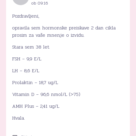
ob 09:16
Pozdravljeni,
opravila sem hormonske preiskave 2 dan cikla
prosim za vaše mnenje o izvidu.
Stara sem 38 let
FSH – 9,9 E/L
LH – 8,6 E/L
Prolaktin – 18,7 ug/L
Vitamin D – 96,6 nmol/L (>75)
AMH Plus – 2,41 ug/L
Hvala.