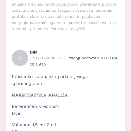
nuhalna svetlina, morfologija ploda, preverjanje plodove
rasti in ocena stanja pri tvegani nosečnosti, merjenje
pretokov skozi različne žile ploda in popkovino,
merjenje materničnega vratu, posveti v nosečnosti, npr.
o porodu pri medenični vstavi, dvojčkih.
Diki
06.11.2024 ob 08:03
zadnji odgovor 06.11.2024
ob 09:16
Prosim še za analizo partnerjevega
spermiograma
MAKROSKOPSKA ANALIZA
Referenčen vrednosti
Izvid
Volumen 1,5 ml 2 ml