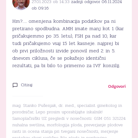
27.01.2023 ob 14:33
zadnji odgovor 06.11.2024
ob 09:16
Hm?…. omenjena kombinacija podatkov pa ni
pretirano spodbudna. AMH imate manj kot 1 (kar
pričakujemmo po 35. letu), FSH pa nad 10, kar
tudi pričakujemo vsaj 15 let kasneje. najprej bi
ob prvi priložnosti izvide ponovil med 2. in 5.
dnevom ciklusa, če se pokažejo identični
rezultati, pa bi bilo to primerno za IVF konzilij.
Citiraj
Odgovori
mag. Stanko Pušenjak, dr. med., specialist ginekolog in
porodničar; Lepo prosim uporabljajte iskalnik!
Samoplačniški UZ pregledi v nosečnosti: GSM 051 321224
nuhalna svetlina, morfologija ploda, preverjanje plodove
rasti in ocena stanja pri tvegani nosečnosti, merjenje
pretokov skozi različne žile ploda in popkovino,