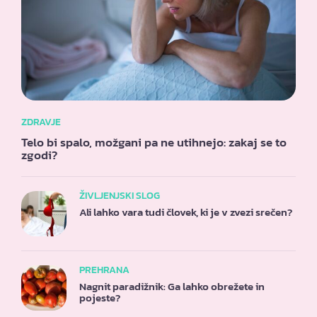
ZDRAVJE
Telo bi spalo, možgani pa ne utihnejo: zakaj se to
zgodi?
ŽIVLJENJSKI SLOG
Ali lahko vara tudi človek, ki je v zvezi srečen?
PREHRANA
Nagnit paradižnik: Ga lahko obrežete in
pojeste?