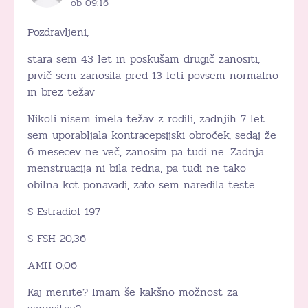
ob 09:16
Pozdravljeni,
stara sem 43 let in poskušam drugič zanositi,
prvič sem zanosila pred 13 leti povsem normalno
in brez težav
Nikoli nisem imela težav z rodili, zadnjih 7 let
sem uporabljala kontracepsijski obroček, sedaj že
6 mesecev ne več, zanosim pa tudi ne. Zadnja
menstruacija ni bila redna, pa tudi ne tako
obilna kot ponavadi, zato sem naredila teste.
S-Estradiol 197
S-FSH 20,36
AMH 0,06
Kaj menite? Imam še kakšno možnost za