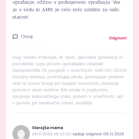
vprašanje, očitno v podvojenem vprašanju. Vse
je v redu in AMH je celo zelo soliden za vašo
starost.
Citiraj
Odgovori
mag. Stanko Pušenjak, dr. med., specialist ginekolog in
porodničar; Lepo prosim uporabljajte iskalnik!
Samoplačniški UZ pregledi v nosečnosti: GSM 051 321224
nuhalna svetlina, morfologija ploda, preverjanje plodove
rasti in ocena stanja pri tvegani nosečnosti, merjenje
pretokov skozi različne žile ploda in popkovino,
merjenje materničnega vratu, posveti v nosečnosti, npr.
o porodu pri medenični vstavi, dvojčkih.
Starejša mama
14.10.2024 ob 13:00
zadnji odgovor 06.11.2024