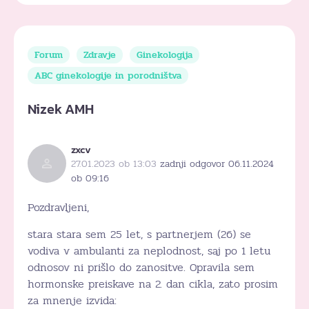
Forum
Zdravje
Ginekologija
ABC ginekologije in porodništva
Nizek AMH
zxcv
27.01.2023 ob 13:03
zadnji odgovor 06.11.2024
ob 09:16
Pozdravljeni,
stara stara sem 25 let, s partnerjem (26) se
vodiva v ambulanti za neplodnost, saj po 1 letu
odnosov ni prišlo do zanositve. Opravila sem
hormonske preiskave na 2. dan cikla, zato prosim
za mnenje izvida: