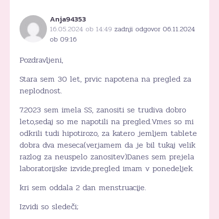
Anja94353
16.05.2024 ob 14:49
zadnji odgovor 06.11.2024
ob 09:16
Pozdravljeni,
Stara sem 30 let, prvic napotena na pregled za
neplodnost.
7.2023 sem imela SS, zanositi se trudiva dobro
leto,sedaj so me napotili na pregled.Vmes so mi
odkrili tudi hipotirozo, za katero jemljem tablete
dobra dva meseca(verjamem da je bil tukaj velik
razlog za neuspelo zanositev)Danes sem prejela
laboratorijske izvide,pregled imam v ponedeljek.
kri sem oddala 2 dan menstruacije.
Izvidi so sledeči;