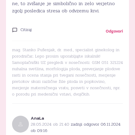
ne, to zvišanje je simbolično in zelo verjetno
zgolj posledica stresa ob odvzemu krvi.
Citiraj
Odgovori
mag. Stanko Pušenjak, dr. med., specialist ginekolog in
porodničar; Lepo prosim uporabljajte iskalnik!
Samoplačniški UZ pregledi v nosečnosti: GSM 051 321224
nuhalna svetlina, morfologija ploda, preverjanje plodove
rasti in ocena stanja pri tvegani nosečnosti, merjenje
pretokov skozi različne žile ploda in popkovino,
merjenje materničnega vratu, posveti v nosečnosti, npr.
o porodu pri medenični vstavi, dvojčkih.
AnaLa
28.05.2024 ob 21:40
zadnji odgovor 06.11.2024
ob 09:16