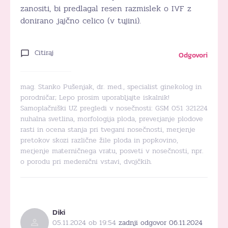
zanositi, bi predlagal resen razmislek o IVF z
donirano jajčno celico (v tujini).
Citiraj
Odgovori
mag. Stanko Pušenjak, dr. med., specialist ginekolog in
porodničar; Lepo prosim uporabljajte iskalnik!
Samoplačniški UZ pregledi v nosečnosti: GSM 051 321224
nuhalna svetlina, morfologija ploda, preverjanje plodove
rasti in ocena stanja pri tvegani nosečnosti, merjenje
pretokov skozi različne žile ploda in popkovino,
merjenje materničnega vratu, posveti v nosečnosti, npr.
o porodu pri medenični vstavi, dvojčkih.
Diki
05.11.2024 ob 19:54
zadnji odgovor 06.11.2024