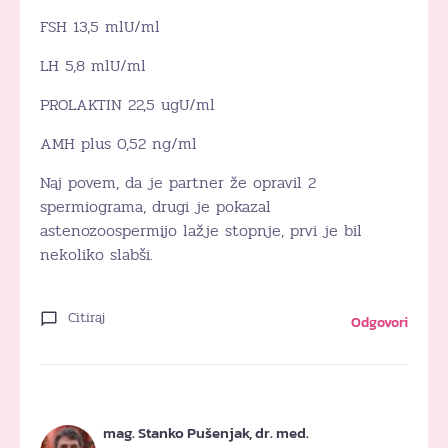
FSH 13,5 mlU/ml
LH 5,8 mlU/ml
PROLAKTIN 22,5 ugU/ml
AMH plus 0,52 ng/ml
Naj povem, da je partner že opravil 2
spermiograma, drugi je pokazal
astenozoospermijo lažje stopnje, prvi je bil
nekoliko slabši.
Citiraj
Odgovori
mag. Stanko Pušenjak, dr. med.