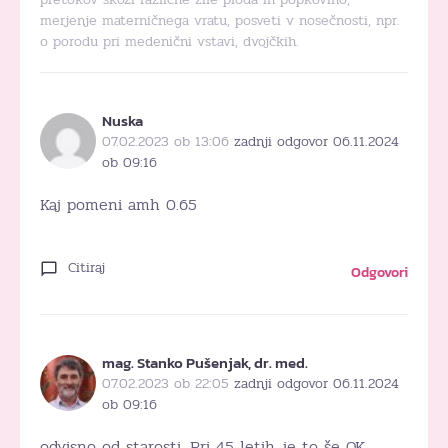
merjenje materničnega vratu, posveti v nosečnosti, npr.
o porodu pri medenični vstavi, dvojčkih.
Nuska
07.02.2023 ob 13:06
zadnji odgovor 06.11.2024
ob 09:16
Kaj pomeni amh 0.65
Citiraj
Odgovori
mag. Stanko Pušenjak, dr. med.
07.02.2023 ob 22:05
zadnji odgovor 06.11.2024
ob 09:16
odvisno od starosti. Pri 45 letih je to še OK