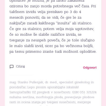
oploditev je možna, je pa lahko zakasnela
oziroma bo zanjo morda potrebnega več časa. Pri
takšnem izvidu velja preiskavo po 3 do 4
mesecih ponoviti, da se vidi, če gre le za
naključje zaradi kakšnega “insulta” ali stalnico.
Če gre za stalnico, potem velja moja ugotovitev,
če so možne še slabše različice izvida, se
tveganje za neuspeh poveča, če je tole slučajno
le malo slabši izvid, sicer pa bo večinoma boljši,
pa temu primerno zraste tudi možnost oploditve.
Citiraj
Odgovori
mag. Stanko Pušenjak, dr. med., specialist ginekolog in
porodničar; Lepo prosim uporabljajte iskalnik!
Samoplačniški UZ pregledi v nosečnosti: GSM 051 321224
nuhalna svetlina, morfologija ploda, preverjanje plodove
rasti in ocena stanja pri tvegani nosečnosti, merjenje