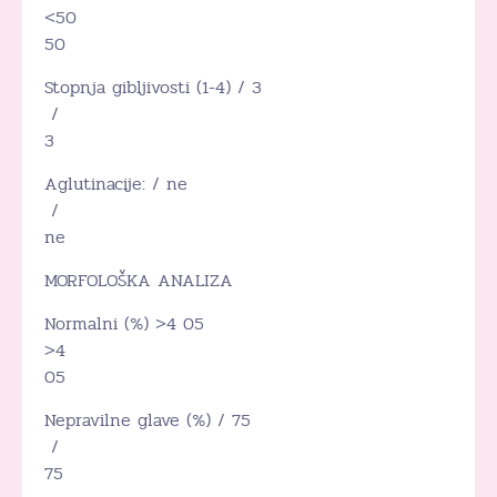
<50
50
Stopnja gibljivosti (1-4) / 3
/
3
Aglutinacije: / ne
/
ne
MORFOLOŠKA ANALIZA
Normalni (%) >4 05
>4
05
Nepravilne glave (%) / 75
/
75