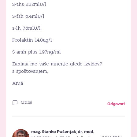
S-ths 2.32mlU/l
S-fsh 6.4mlU/l
s-lh 7.6mlU/l
Prolaktin 14.8ug/l
S-amh plus 1.97ng/ml
Zanima me vaše mnenje glede izvidov?
s spoštovanjem,
Anja
Citiraj
Odgovori
mag. Stanko Pušenjak, dr. med.