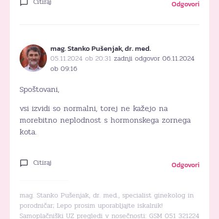
Citiraj
Odgovori
mag. Stanko Pušenjak, dr. med.
05.11.2024 ob 20:31
zadnji odgovor 06.11.2024
ob 09:16
Spoštovani,
vsi izvidi so normalni, torej ne kažejo na
morebitno neplodnost s hormonskega zornega
kota.
Citiraj
Odgovori
mag. Stanko Pušenjak, dr. med., specialist ginekolog in
porodničar; Lepo prosim uporabljajte iskalnik!
Samoplačniški UZ pregledi v nosečnosti: GSM 051 321224