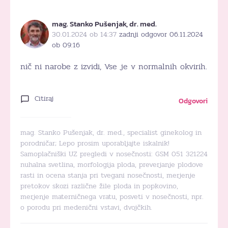
mag. Stanko Pušenjak, dr. med.
30.01.2024 ob 14:37
zadnji odgovor 06.11.2024
ob 09:16
nič ni narobe z izvidi, Vse je v normalnih okvirih.
Citiraj
Odgovori
mag. Stanko Pušenjak, dr. med., specialist ginekolog in
porodničar; Lepo prosim uporabljajte iskalnik!
Samoplačniški UZ pregledi v nosečnosti: GSM 051 321224
nuhalna svetlina, morfologija ploda, preverjanje plodove
rasti in ocena stanja pri tvegani nosečnosti, merjenje
pretokov skozi različne žile ploda in popkovino,
merjenje materničnega vratu, posveti v nosečnosti, npr.
o porodu pri medenični vstavi, dvojčkih.