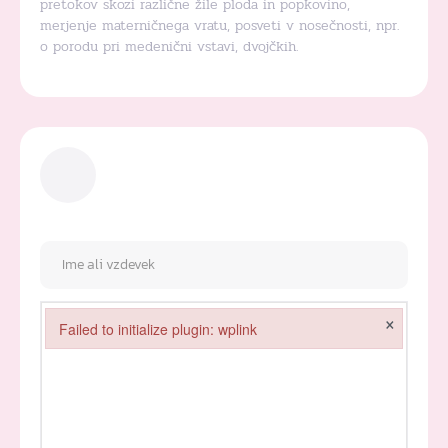
pretokov skozi različne žile ploda in popkovino,
merjenje materničnega vratu, posveti v nosečnosti, npr.
o porodu pri medenični vstavi, dvojčkih.
×
Failed to initialize plugin: wplink
Failed to initialize plugin: wplink