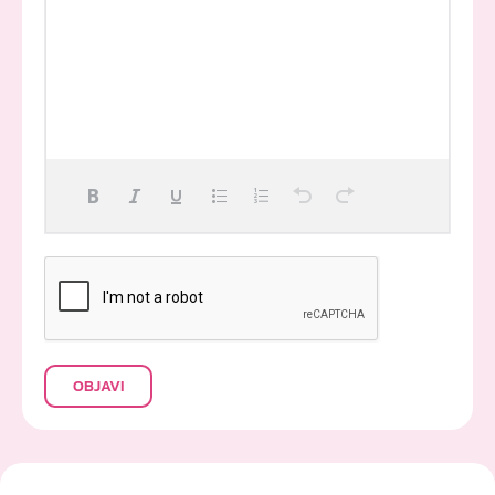
Failed to initialize plugin: wplink
OBJAVI