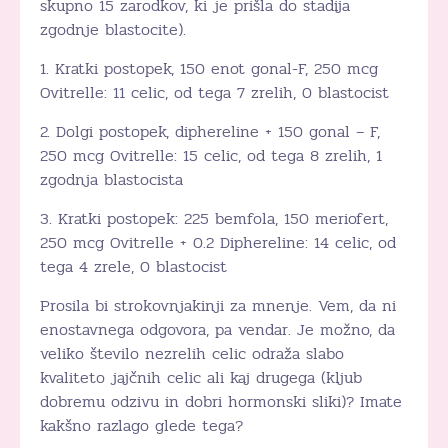
skupno 15 zarodkov, ki je prišla do stadija
zgodnje blastocite).
1. Kratki postopek, 150 enot gonal-F, 250 mcg
Ovitrelle: 11 celic, od tega 7 zrelih, 0 blastocist
2. Dolgi postopek, diphereline + 150 gonal – F,
250 mcg Ovitrelle: 15 celic, od tega 8 zrelih, 1
zgodnja blastocista
3. Kratki postopek: 225 bemfola, 150 meriofert,
250 mcg Ovitrelle + 0.2 Diphereline: 14 celic, od
tega 4 zrele, 0 blastocist
Prosila bi strokovnjakinji za mnenje. Vem, da ni
enostavnega odgovora, pa vendar. Je možno, da
veliko število nezrelih celic odraža slabo
kvaliteto jajčnih celic ali kaj drugega (kljub
dobremu odzivu in dobri hormonski sliki)? Imate
kakšno razlago glede tega?