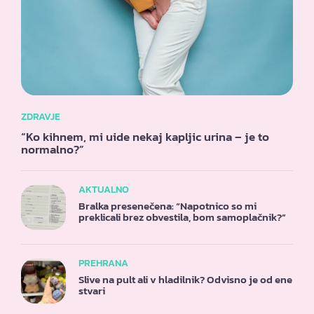
ZDRAVJE
“Ko kihnem, mi uide nekaj kapljic urina – je to
normalno?”
AKTUALNO
Bralka presenečena: “Napotnico so mi
preklicali brez obvestila, bom samoplačnik?”
PREHRANA
Slive na pult ali v hladilnik? Odvisno je od ene
stvari