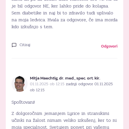
je bil odgovor NE, ker lahko pride do kolapsa.
Sem diabetike in naj bi to zdravilo tudi uplivalo
na moja ledvica. Hvala za odgovore, če ima morda
kdo izkušnjo s tem.
Citiraj
Odgovori
Mitja Maechtig, dr. med., spec. ort. kir.
01.11.2025 ob 12:15
zadnji odgovor 01.11.2025
ob 12:15
Spoštovani!
Z dolgoročnim jemanjem Lyrice in stranskimi
učinki na žalost nimam veliko izkušenj, ker to ni
moja specialnost. Svetujem posvet pri vašemu