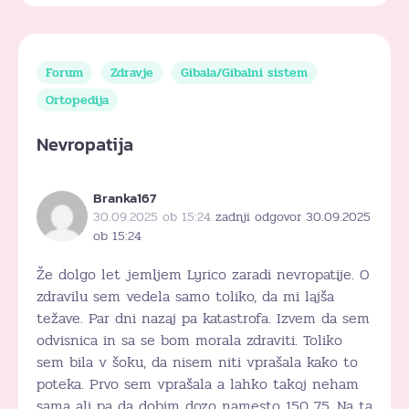
Forum
Zdravje
Gibala/Gibalni sistem
Ortopedija
Nevropatija
Branka167
30.09.2025 ob 15:24
zadnji odgovor 30.09.2025
ob 15:24
Že dolgo let jemljem Lyrico zaradi nevropatije. O
zdravilu sem vedela samo toliko, da mi lajša
težave. Par dni nazaj pa katastrofa. Izvem da sem
odvisnica in sa se bom morala zdraviti. Toliko
sem bila v šoku, da nisem niti vprašala kako to
poteka. Prvo sem vprašala a lahko takoj neham
sama ali pa da dobim dozo namesto 150 75. Na ta