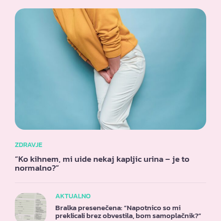
ZDRAVJE
“Ko kihnem, mi uide nekaj kapljic urina – je to
normalno?”
AKTUALNO
Bralka presenečena: “Napotnico so mi
preklicali brez obvestila, bom samoplačnik?”