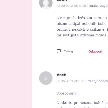
22.06.2010 ob 06:57
zadnji odgo
Stvar je sledeča:Star sem 3
nisem zatipal nobenih bulic 
oziroma nekakšno špikanje. 
mi svetujete oziroma morda l
Citiraj
Odgovori
tineh
22.06.2010 ob 18:17
zadnji odgov
Spoštovani!
Lahko je prenesena bolečin