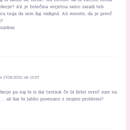
 markerje? Ali je bolečina verjetna samo zaradi teh
ica tega da sem kaj vzdignil. Ali menite, da je prevč
g?
ozdrav.
r 17.08.2010 ob 12:07
erje pa naj bi si dal testirat če bi želel ovreč sum na
 … ali kar bi lahko povezano z mojimi problemi?