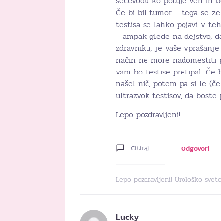
sečevodu ko potuje ven in bo
Če bi bil tumor – tega se zelo
testisa se lahko pojavi v te
– ampak glede na dejstvo, d
zdravniku, je vaše vprašanje
način ne more nadomestiti p
vam bo testise pretipal. Če 
našel nič, potem pa si le (če
ultrazvok testisov, da boste 
Lepo pozdravljeni!
Citiraj
Odgovori
Lepo pozdravljeni! Urološko svet
Lucky