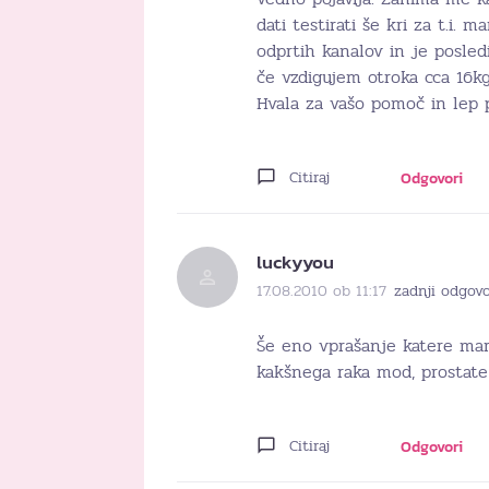
dati testirati še kri za t.i.
odprtih kanalov in je posled
če vzdigujem otroka cca 16k
Hvala za vašo pomoč in lep p
Citiraj
Odgovori
luckyyou
17.08.2010 ob 11:17
zadnji odgovo
Še eno vprašanje katere mark
kakšnega raka mod, prostate
Citiraj
Odgovori