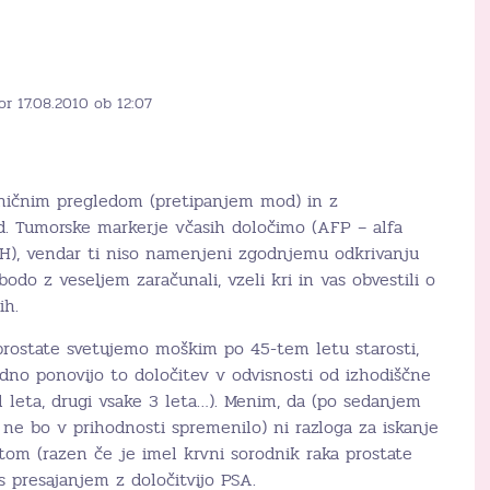
or 17.08.2010 ob 12:07
iničnim pregledom (pretipanjem mod) in z
. Tumorske markerje včasih določimo (AFP – alfa
DH), vendar ti niso namenjeni zgodnjemu odkrivanju
odo z veseljem zaračunali, vzeli kri in vas obvestili o
ih.
prostate svetujemo moškim po 45-tem letu starosti,
edno ponovijo to določitev v odvisnosti od izhodiščne
l leta, drugi vsake 3 leta…). Menim, da (po sedanjem
 ne bo v prihodnosti spremenilo) ni razloga za iskanje
tom (razen če je imel krvni sorodnik raka prostate
s presajanjem z določitvijo PSA.