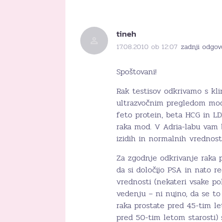
tineh
17.08.2010 ob 12:07
zadnji odgov
Spoštovani!
Rak testisov odkrivamo s kl
ultrazvočnim pregledom mod
feto protein, beta HCG in L
raka mod. V Adria-labu vam b
izidih in normalnih vrednost
Za zgodnje odkrivanje raka 
da si določijo PSA in nato r
vrednosti (nekateri vsake po
vedenju – ni nujno, da se to
raka prostate pred 45-tim le
pred 50-tim letom starosti) 