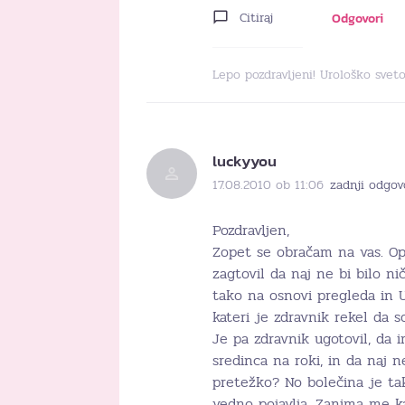
Citiraj
Odgovori
Lepo pozdravljeni! Urološko svet
luckyyou
17.08.2010 ob 11:06
zadnji odgov
Pozdravljen,
Zopet se obračam na vas. Opr
zagtovil da naj ne bi bilo n
tako na osnovi pregleda in U
kateri je zdravnik rekel da 
Je pa zdravnik ugotovil, da 
sredinca na roki, in da naj 
pretežko? No bolečina je ta
vedno pojavlja. Zanima me ka