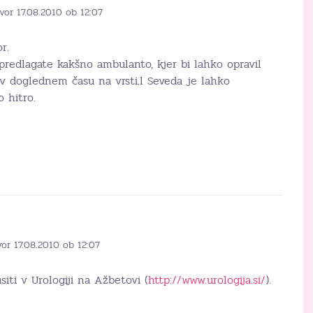
vor 17.08.2010 ob 12:07
r.
predlagate kakšno ambulanto, kjer bi lahko opravil
 v doglednem času na vrsti.l Seveda je lahko
 hitro.
or 17.08.2010 ob 12:07
iti v Urologiji na Ažbetovi (
http://www.urologija.si/
).