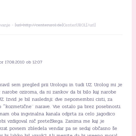
ovanje -
[url=http://centerurol.de]
CenterUROL[/url]
or 17.08.2010 ob 12:07
avil sem pregled prii Urologu in tudi UZ. Urolog mi je
ič narobe oziroma, da ni zankov da bi bilo kaj narobe
Z. Izvid je bil naslednji: dve nepomembni cisti, za
so ˝kozmetične¨ narave. Vse ostalo pa brez posebnosti.
imam oba ingvinalna kanala odprta za celo jagodico
nebi vzdigoval nič pretežkega. Zanima me kaj je
krat povsem zbledela vendar pa se sedaj občasno še
j bi lahko bil vzrok? Ali menite da bi vseeno moral