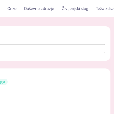
Onko
Duševno zdravje
Življenjski slog
Teža zdra
gija