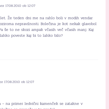
vor 17.08.2010 ob 12:07
3 let. Že teden dni me na rahlo boli v modih vendar
oziroma nepravilnosti. Bolečina je kot nekak glavobol
Pa še to ne skozi ampak včasih več včasih manj. Kaj
ahko poveste kaj bi to lahko bilo?
or 17.08.2010 ob 12:07
a – na primer ledvični kamenček se zatakne v