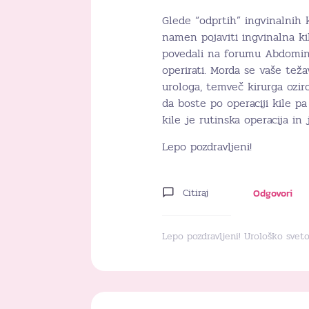
Glede “odprtih” ingvinalnih
namen pojaviti ingvinalna ki
povedali na forumu Abdominal
operirati. Morda se vaše tež
urologa, temveč kirurga ozir
da boste po operaciji kile pa
kile je rutinska operacija in
Lepo pozdravljeni!
Citiraj
Odgovori
Lepo pozdravljeni! Urološko svet