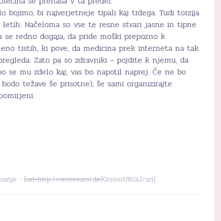
lečina se prenaša v ta predel.
 bojimo, bi najverjetneje tipali kaj trdega. Tudi torzija
h letih. Načeloma so vse te resne stvari jasne in tipne
a se redno dogaja, da pride moški prepozno k
 eno tistih, ki pove, da medicina prek interneta na tak
regleda. Zato pa so zdravniki – pojdite k njemu, da
bo se mu zdelo kaj, vas bo napotil naprej. Če ne bo
 bodo težave še prisotne), še sami organizirajte
pomirjeni.
ovanje -
[url=http://centerurol.de]
CenterUROL[/url]