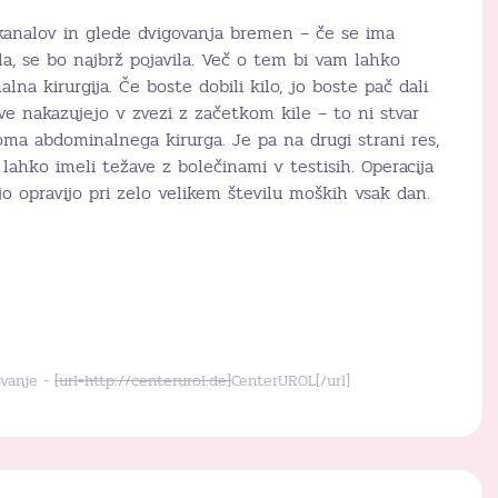
 kanalov in glede dvigovanja bremen – če se ima
la, se bo najbrž pojavila. Več o tem bi vam lahko
na kirurgija. Če boste dobili kilo, jo boste pač dali
ave nakazujejo v zvezi z začetkom kile – to ni stvar
oma abdominalnega kirurga. Je pa na drugi strani res,
 lahko imeli težave z bolečinami v testisih. Operacija
 jo opravijo pri zelo velikem številu moških vsak dan.
ovanje -
[url=http://centerurol.de]
CenterUROL[/url]