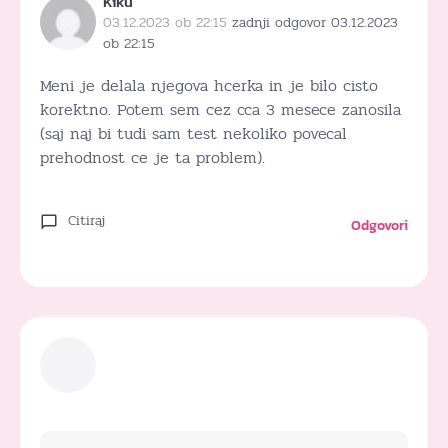
Kiku
03.12.2023 ob 22:15
zadnji odgovor 03.12.2023
ob 22:15
Meni je delala njegova hcerka in je bilo cisto
korektno. Potem sem cez cca 3 mesece zanosila
(saj naj bi tudi sam test nekoliko povecal
prehodnost ce je ta problem).
Citiraj
Odgovori