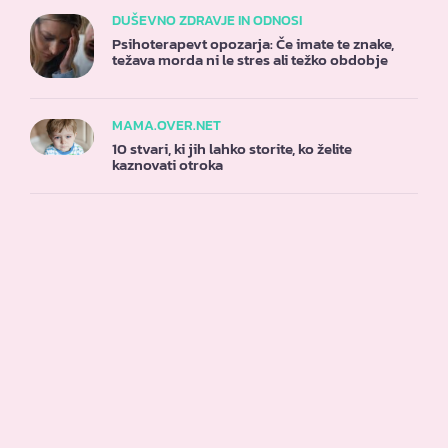
DUŠEVNO ZDRAVJE IN ODNOSI
Psihoterapevt opozarja: Če imate te znake,
težava morda ni le stres ali težko obdobje
MAMA.OVER.NET
10 stvari, ki jih lahko storite, ko želite
kaznovati otroka