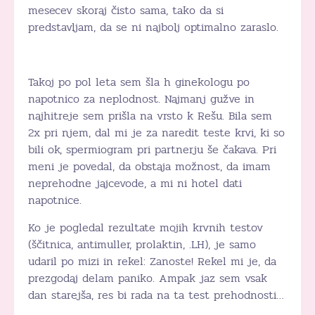
mesecev skoraj čisto sama, tako da si
predstavljam, da se ni najbolj optimalno zaraslo.
Takoj po pol leta sem šla h ginekologu po
napotnico za neplodnost. Najmanj gužve in
najhitreje sem prišla na vrsto k Rešu. Bila sem
2x pri njem, dal mi je za naredit teste krvi, ki so
bili ok, spermiogram pri partnerju še čakava. Pri
meni je povedal, da obstaja možnost, da imam
neprehodne jajcevode, a mi ni hotel dati
napotnice.
Ko je pogledal rezultate mojih krvnih testov
(ščitnica, antimuller, prolaktin, .LH), je samo
udaril po mizi in rekel: Zanoste! Rekel mi je, da
prezgodaj delam paniko. Ampak jaz sem vsak
dan starejša, res bi rada na ta test prehodnosti…