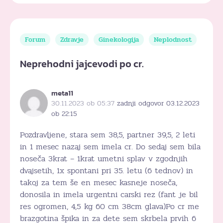
Forum
Zdravje
Ginekologija
Neplodnost
Neprehodni jajcevodi po cr.
meta11
30.11.2023 ob 05:37
zadnji odgovor 03.12.2023
ob 22:15
Pozdravljene, stara sem 38,5, partner 39,5, 2 leti
in 1 mesec nazaj sem imela cr. Do sedaj sem bila
noseča 3krat – 1krat umetni splav v zgodnjih
dvajsetih, 1x spontani pri 35. letu (6 tednov) in
takoj za tem še en mesec kasneje noseča,
donosila in imela urgentni carski rez (fant je bil
res ogromen, 4,5 kg 60 cm 38cm glava)Po cr me
brazgotina špika in za dete sem skrbela prvih 6