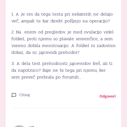
1. A je res da tega testa pri nekaterih ne delajo
več, ampak te kar direkt pošljejo na operacijo?
2. Na enem od pregledov je med ovulacijo videl
folikel, proti njemu so plavale semenčice, a sem
vseeno dobila menstruacijo. A folikel ni zadosten
dokaz, da so jajcevodi prehodni?
3. A dela test prehodnosti jajcevodov Reš, ali ti
da napotnico? Raje ne bi tega pri njemu, ker
sem preveč prebrala po forumih…
Citiraj
Odgovori