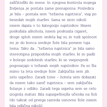
zaščitniški do mene. In njegova kontrola mojega
življenja je postala zame prenaporna. Posledica
je bila – postala sem “težavna najstnica”, vsaj po
besedah mojih staršev. Sama se sicer nikoli
nisem dajala v to kategorijo najstnikov. Nisem
poskušala alkohola, nisem poskusila cigaret,
droge sploh nisem vedela kaj so, in tudi spolnost
mi je do konca srednje šole bila povsem tuja
tema. Tako da….”težavna najstnica” je bila samo
stereotipna prispodoba mojih staršev, ki so padli
v kolesje sodobnih staršev, ki se vsepovprek
pogovarjajo o težavah svojih najstnikov. Pa so šla
mimo ta leta srednje šole. Zaključila sem jih
zelo uspešno. Zaradi trme – hotela sem dokazati
da nisem tako zanič najstnica – sem zaključila
šolanje z odliko. Zaradi tega uspeha sem se celo
izognila maturi. Bila najuspešnejša učenka na šoli
(do takrat od prvega razreda osnovne šole nisem
bila odlična nikoli).