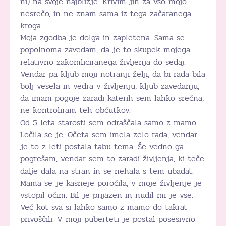
ni) na svoje najbližje. Krivim jih za vso mojo
nesrečo, in ne znam sama iz tega začaranega
kroga.
Moja zgodba je dolga in zapletena. Sama se
popolnoma zavedam, da je to skupek mojega
relativno zakomliciranega življenja do sedaj.
Vendar pa kljub moji notranji želji, da bi rada bila
bolj vesela in vedra v življenju, kljub zavedanju,
da imam pogoje zaradi katerih sem lahko srečna,
ne kontroliram teh občutkov.
Od 5 leta starosti sem odraščala samo z mamo.
Ločila se je. Očeta sem imela zelo rada, vendar
je to z leti postala tabu tema. Še vedno ga
pogrešam, vendar sem to zaradi življenja, ki teče
dalje dala na stran in se nehala s tem ubadat.
Mama se je kasneje poročila, v moje življenje je
vstopil očim. Bil je prijazen in nudil mi je vse.
Več kot sva si lahko samo z mamo do takrat
privoščili. V moji puberteti je postal posesivno