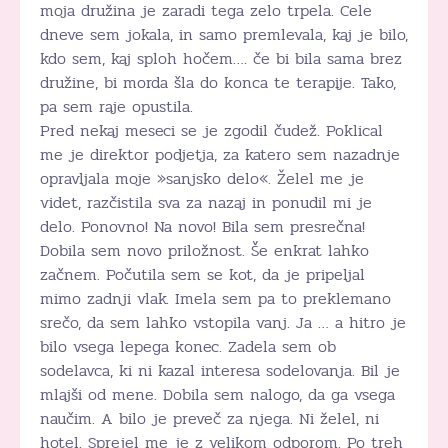
moja družina je zaradi tega zelo trpela. Cele
dneve sem jokala, in samo premlevala, kaj je bilo,
kdo sem, kaj sploh hočem…. če bi bila sama brez
družine, bi morda šla do konca te terapije. Tako,
pa sem raje opustila.
Pred nekaj meseci se je zgodil čudež. Poklical
me je direktor podjetja, za katero sem nazadnje
opravljala moje »sanjsko delo«. Želel me je
videt, razčistila sva za nazaj in ponudil mi je
delo. Ponovno! Na novo! Bila sem presrečna!
Dobila sem novo priložnost. Še enkrat lahko
začnem. Počutila sem se kot, da je pripeljal
mimo zadnji vlak. Imela sem pa to preklemano
srečo, da sem lahko vstopila vanj. Ja … a hitro je
bilo vsega lepega konec. Zadela sem ob
sodelavca, ki ni kazal interesa sodelovanja. Bil je
mlajši od mene. Dobila sem nalogo, da ga vsega
naučim. A bilo je preveč za njega. Ni želel, ni
hotel. Sprejel me je z velikom odporom. Po treh