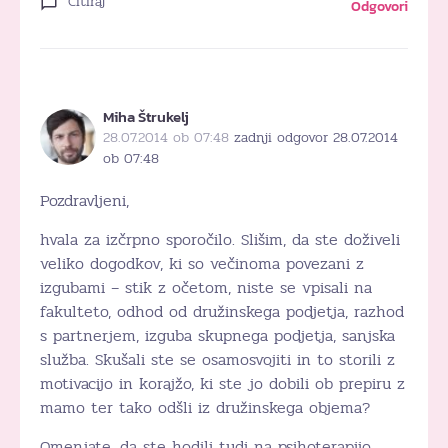
Citiraj
Odgovori
Miha Štrukelj
28.07.2014 ob 07:48
zadnji odgovor 28.07.2014
ob 07:48
Pozdravljeni,
hvala za izčrpno sporočilo. Slišim, da ste doživeli
veliko dogodkov, ki so večinoma povezani z
izgubami – stik z očetom, niste se vpisali na
fakulteto, odhod od družinskega podjetja, razhod
s partnerjem, izguba skupnega podjetja, sanjska
služba. Skušali ste se osamosvojiti in to storili z
motivacijo in korajžo, ki ste jo dobili ob prepiru z
mamo ter tako odšli iz družinskega objema?
Omenjate, da ste hodili tudi na psihoterapijo.