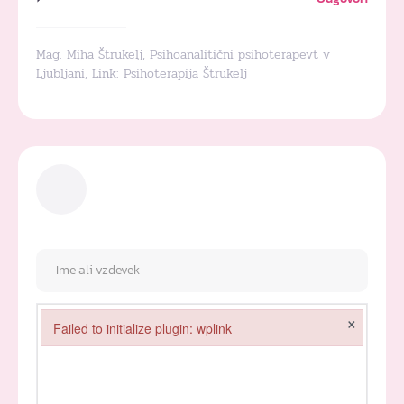
Mag. Miha Štrukelj, Psihoanalitični psihoterapevt v
Ljubljani, Link:
Psihoterapija Štrukelj
×
Failed to initialize plugin: wplink
Failed to initialize plugin: wplink