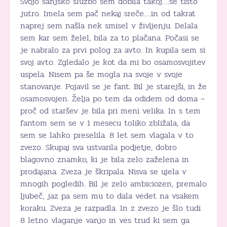
Svojo sanjsko službo sem dobila takoj….še tisto
jutro. Imela sem pač nekaj sreče….in od takrat
naprej sem našla nek smisel v življenju. Delala
sem kar sem želel, bila za to plačana. Počasi se
je nabralo za prvi polog za avto. In kupila sem si
svoj avto. Zgledalo je kot da mi bo osamosvojitev
uspela. Nisem pa še mogla na svoje v svoje
stanovanje. Pojavil se je fant. Bil je starejši, in že
osamosvojen. Želja po tem da odidem od doma –
proč od staršev je bila pri meni velika. In s tem
fantom sem se v 1 mesecu toliko zbližala, da
sem se lahko preselila. 8 let sem vlagala v to
zvezo. Skupaj sva ustvarila podjetje, dobro
blagovno znamko, ki je bila zelo zaželena in
prodajana. Zveza je škripala. Nisva se ujela v
mnogih pogledih. Bil je zelo ambiciozen, premalo
ljubeč, jaz pa sem mu to dala vedet na vsakem
koraku. Zveza je razpadla. In z zvezo je šlo tudi
8 letno vlaganje vanjo in ves trud ki sem ga