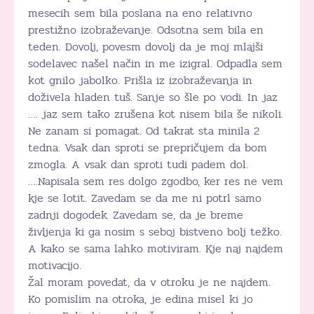
mesecih sem bila poslana na eno relativno
prestižno izobraževanje. Odsotna sem bila en
teden. Dovolj, povesm dovolj da je moj mlajši
sodelavec našel način in me izigral. Odpadla sem
kot gnilo jabolko. Prišla iz izobraževanja in
doživela hladen tuš. Sanje so šle po vodi. In jaz
…. jaz sem tako zrušena kot nisem bila še nikoli.
Ne zanam si pomagat. Od takrat sta minila 2
tedna. Vsak dan sproti se prepričujem da bom
zmogla. A vsak dan sproti tudi padem dol.
….Napisala sem res dolgo zgodbo, ker res ne vem
kje se lotit. Zavedam se da me ni potrl samo
zadnji dogodek. Zavedam se, da je breme
življenja ki ga nosim s seboj bistveno bolj težko.
A kako se sama lahko motiviram. Kje naj najdem
motivacijo.
Žal moram povedat, da v otroku je ne najdem.
Ko pomislim na otroka, je edina misel ki jo