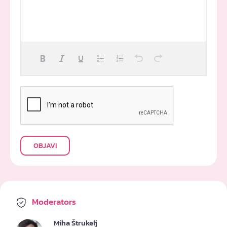
OBJAVI
Moderators
Miha Štrukelj