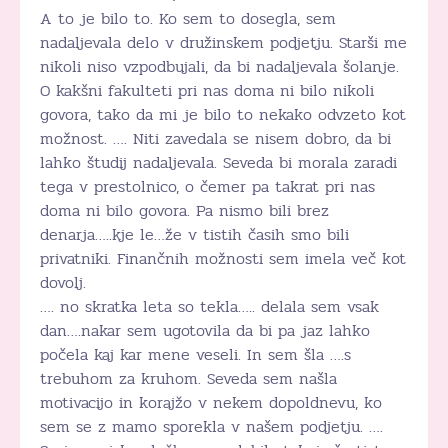
A to je bilo to. Ko sem to dosegla, sem
nadaljevala delo v družinskem podjetju. Starši me
nikoli niso vzpodbujali, da bi nadaljevala šolanje.
O kakšni fakulteti pri nas doma ni bilo nikoli
govora, tako da mi je bilo to nekako odvzeto kot
možnost. …. Niti zavedala se nisem dobro, da bi
lahko študij nadaljevala. Seveda bi morala zaradi
tega v prestolnico, o čemer pa takrat pri nas
doma ni bilo govora. Pa nismo bili brez
denarja…..kje le…že v tistih časih smo bili
privatniki. Finančnih možnosti sem imela več kot
dovolj.
…. no skratka leta so tekla….. delala sem vsak
dan….nakar sem ugotovila da bi pa jaz lahko
počela kaj kar mene veseli. In sem šla ….s
trebuhom za kruhom. Seveda sem našla
motivacijo in korajžo v nekem dopoldnevu, ko
sem se z mamo sporekla v našem podjetju. ….