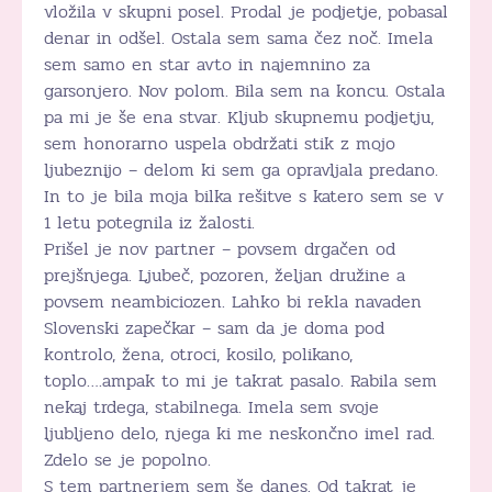
vložila v skupni posel. Prodal je podjetje, pobasal
denar in odšel. Ostala sem sama čez noč. Imela
sem samo en star avto in najemnino za
garsonjero. Nov polom. Bila sem na koncu. Ostala
pa mi je še ena stvar. Kljub skupnemu podjetju,
sem honorarno uspela obdržati stik z mojo
ljubeznijo – delom ki sem ga opravljala predano.
In to je bila moja bilka rešitve s katero sem se v
1 letu potegnila iz žalosti.
Prišel je nov partner – povsem drgačen od
prejšnjega. Ljubeč, pozoren, željan družine a
povsem neambiciozen. Lahko bi rekla navaden
Slovenski zapečkar – sam da je doma pod
kontrolo, žena, otroci, kosilo, polikano,
toplo….ampak to mi je takrat pasalo. Rabila sem
nekaj trdega, stabilnega. Imela sem svoje
ljubljeno delo, njega ki me neskončno imel rad.
Zdelo se je popolno.
S tem partnerjem sem še danes. Od takrat je