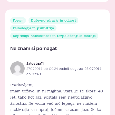
Forum
Duševno zdravje in odnosi
Psihologija in psihiatrija
Depresija, anksioznost in razpoloženjske motnje
Ne znam si pomagat
žalostna11
27.07.2014 ob 09:24
zadnji odgovor 28.07.2014
ob 07:48
Pozdravljeni,
imam težavo. In ni majhna. Stara je že skoraj 40
let, tako kot jaz. Postala sem neutolažljivo
žalostna. Ne vidim več nič lepega, ne najdem
motivacije za naprej, jočem, stresam jezo (ki to