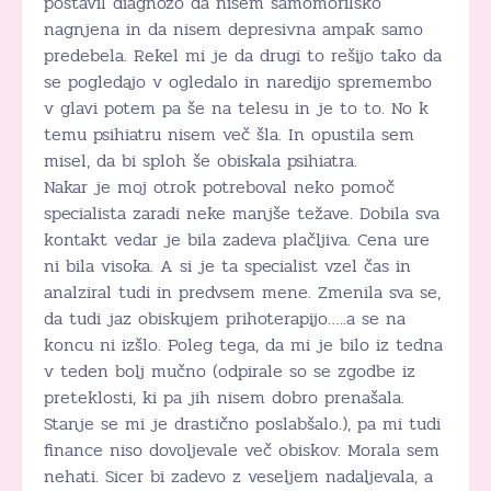
postavil diagnozo da nisem samomorilsko
nagnjena in da nisem depresivna ampak samo
predebela. Rekel mi je da drugi to rešijo tako da
se pogledajo v ogledalo in naredijo spremembo
v glavi potem pa še na telesu in je to to. No k
temu psihiatru nisem več šla. In opustila sem
misel, da bi sploh še obiskala psihiatra.
Nakar je moj otrok potreboval neko pomoč
specialista zaradi neke manjše težave. Dobila sva
kontakt vedar je bila zadeva plačljiva. Cena ure
ni bila visoka. A si je ta specialist vzel čas in
analziral tudi in predvsem mene. Zmenila sva se,
da tudi jaz obiskujem prihoterapijo…..a se na
koncu ni izšlo. Poleg tega, da mi je bilo iz tedna
v teden bolj mučno (odpirale so se zgodbe iz
preteklosti, ki pa jih nisem dobro prenašala.
Stanje se mi je drastično poslabšalo.), pa mi tudi
finance niso dovoljevale več obiskov. Morala sem
nehati. Sicer bi zadevo z veseljem nadaljevala, a