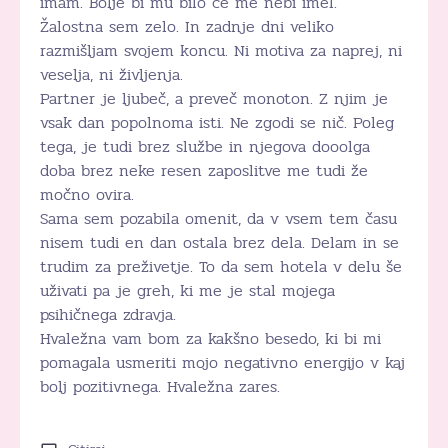
imam. Bolje bi mu bilo če me nebi imel.
Žalostna sem zelo. In zadnje dni veliko
razmišljam svojem koncu. Ni motiva za naprej, ni
veselja, ni življenja.
Partner je ljubeč, a preveč monoton. Z njim je
vsak dan popolnoma isti. Ne zgodi se nič. Poleg
tega, je tudi brez službe in njegova dooolga
doba brez neke resen zaposlitve me tudi že
močno ovira.
Sama sem pozabila omenit, da v vsem tem času
nisem tudi en dan ostala brez dela. Delam in se
trudim za preživetje. To da sem hotela v delu še
uživati pa je greh, ki me je stal mojega
psihičnega zdravja.
Hvaležna vam bom za kakšno besedo, ki bi mi
pomagala usmeriti mojo negativno energijo v kaj
bolj pozitivnega. Hvaležna zares.