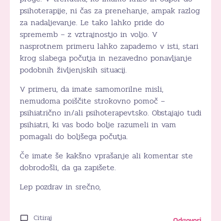
psihoterapije, ni čas za prenehanje, ampak razlog
za nadaljevanje. Le tako lahko pride do
sprememb – z vztrajnostjo in voljo. V
nasprotnem primeru lahko zapademo v isti, stari
krog slabega počutja in nezavedno ponavljanje
podobnih življenjskih situacij.
V primeru, da imate samomorilne misli,
nemudoma poiščite strokovno pomoč –
psihiatrično in/ali psihoterapevtsko. Obstajajo tudi
psihiatri, ki vas bodo bolje razumeli in vam
pomagali do boljšega počutja.
Če imate še kakšno vprašanje ali komentar ste
dobrodošli, da ga zapišete.
Lep pozdrav in srečno,
Citiraj
Odgovori