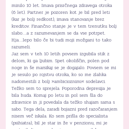
minilo 10 let. Imava prisrčnega zdravega otroka
(6 let). Partner je pozoren kot je bil pred leti
(kar je bolj redkost), imava stanovanje brez
kreditov. Finančno stanje je v tem trenutku bolj
slabo….a z razumevanjem se da vse potrpet.
Hja….lepo bilo če bi tudi moji možgani to tako
razumeli.
Jaz sem v teh 10 letih povsem izgubila stik z
delom, ki ga ljubim. Spet okoliščin, polen pod
noge in še marsikaj se je dogajalo. Povsem se mi
je sesulo po rojstvu otroka, ko so me zlahka
nadomestili z bolj »ambicioznimi« sodelavci.
Težko sem to sprejela. Poporodna depresija je
bila huda. Komaj po letu in pol sem šla do
zdravnice in ji povedala da težko shajam sama s
sabo. Tega dela, zaradi bojazni pred razočaranjem
nisem več iskala. Ko sem prišla do specialista
(psihiatra), bil je star in že v penzionu, mi je