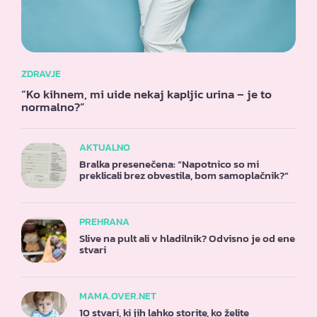
ZDRAVJE
“Ko kihnem, mi uide nekaj kapljic urina – je to
normalno?”
AKTUALNO
Bralka presenečena: “Napotnico so mi
preklicali brez obvestila, bom samoplačnik?”
PREHRANA
Slive na pult ali v hladilnik? Odvisno je od ene
stvari
MAMA.OVER.NET
10 stvari, ki jih lahko storite, ko želite