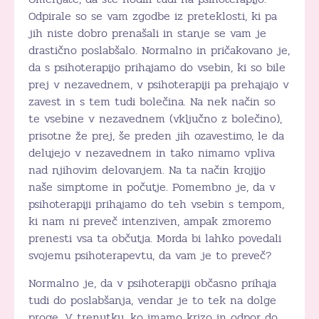
Odpirale so se vam zgodbe iz preteklosti, ki pa
jih niste dobro prenašali in stanje se vam je
drastično poslabšalo. Normalno in pričakovano je,
da s psihoterapijo prihajamo do vsebin, ki so bile
prej v nezavednem, v psihoterapiji pa prehajajo v
zavest in s tem tudi bolečina. Na nek način so
te vsebine v nezavednem (vključno z bolečino),
prisotne že prej, še preden jih ozavestimo, le da
delujejo v nezavednem in tako nimamo vpliva
nad njihovim delovanjem. Na ta način krojijo
naše simptome in počutje. Pomembno je, da v
psihoterapiji prihajamo do teh vsebin s tempom,
ki nam ni preveč intenziven, ampak zmoremo
prenesti vsa ta občutja. Morda bi lahko povedali
svojemu psihoterapevtu, da vam je to preveč?
Normalno je, da v psihoterapiji občasno prihaja
tudi do poslabšanja, vendar je to tek na dolge
proge. V trenutku, ko imamo krizo in odpor do